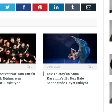
Twitter
Facebook
Pinterest
LinkedIn
Tumblr
E-
Posta
0
04.08.2026
0
ervatuvar Tam Burslu
Lev Tolstoy’un Anna
k Eğitimi için
Karenina’sı Bu Kez Bale
rı Başlatıyor
Sahnesinde Hayat Buluyor