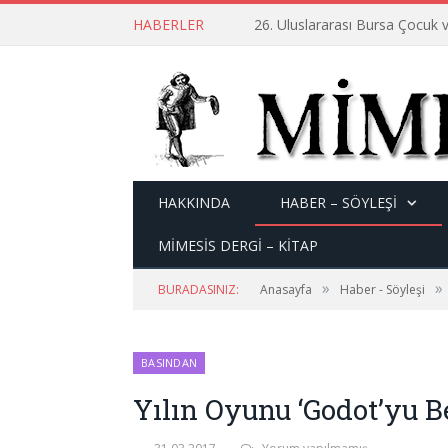
HABERLER
26. Uluslararası Bursa Çocuk v
HAKKINDA
HABER – SÖYLEŞI
MİMESİS DERGİ – KİTAP
»
»
BURADASINIZ:
Anasayfa
Haber - Söyleşi
BASINDAN
Yılın Oyunu ‘Godot’yu B