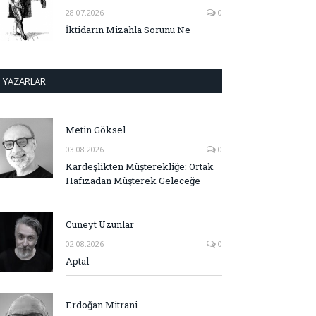
28.07.2026
0
İktidarın Mizahla Sorunu Ne
YAZARLAR
Metin Göksel
03.08.2026
0
Kardeşlikten Müşterekliğe: Ortak
Hafızadan Müşterek Geleceğe
Cüneyt Uzunlar
02.08.2026
0
Aptal
Erdoğan Mitrani