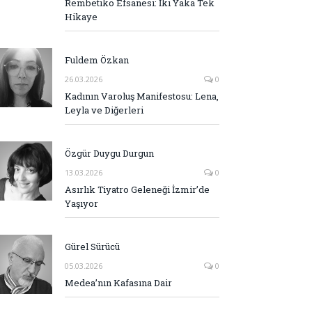
Rembetiko Efsanesi: İki Yaka Tek
Hikaye
Fuldem Özkan
26.03.2026
0
Kadının Varoluş Manifestosu: Lena,
Leyla ve Diğerleri
Özgür Duygu Durgun
13.03.2026
0
Asırlık Tiyatro Geleneği İzmir’de
Yaşıyor
Gürel Sürücü
05.03.2026
0
Medea’nın Kafasına Dair