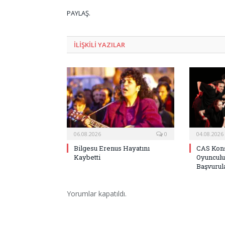
PAYLAŞ.
ILIŞKILI
YAZILAR
06.08.2026
0
04.08.2026
Bilgesu Erenus Hayatını
CAS Kons
Kaybetti
Oyunculu
Başvurula
Yorumlar kapatıldı.