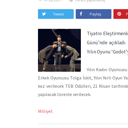
31.03.2017
Yorum yapılmamış
Tweet
Paylaş
P
Tiyatro Eleştirmenl
Günü’nde açıkladı. 
Yılın Oyunu ‘Godot’y
Yılın Kadın Oyuncusu
Erkek Oyuncusu Tolga İskit, Yılın Yerli Oyun Y
kez verilecek TEB Ödülleri, 21 Nisan tarihin
yapılacak törenle verilecek.
Milliyet