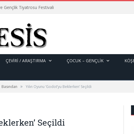
e Gençlik Tiyatrosu Festivali
ÇEVİRİ / ARAŞTIRMA
ÇOCUK – GENÇLIK
KÖŞE
»
Basından
Yılın Oyunu ‘Godot’yu Beklerken’ Seçildi
eklerken’ Seçildi