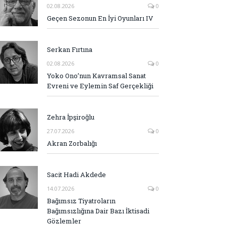
02.08.2026
0
Geçen Sezonun En İyi Oyunları IV
Serkan Fırtına
02.08.2026
0
Yoko Ono’nun Kavramsal Sanat
Evreni ve Eylemin Saf Gerçekliği
Zehra İpşiroğlu
27.07.2026
0
Akran Zorbalığı
Sacit Hadi Akdede
14.07.2026
0
Bağımsız Tiyatroların
Bağımsızlığına Dair Bazı İktisadi
Gözlemler