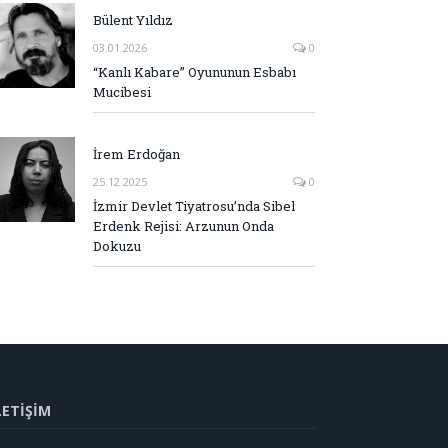
Bülent Yıldız
03.01.2026
0
“Kanlı Kabare” Oyununun Esbabı
Mucibesi
İrem Erdoğan
25.12.2025
0
İzmir Devlet Tiyatrosu’nda Sibel
Erdenk Rejisi: Arzunun Onda
Dokuzu
LETİŞİM