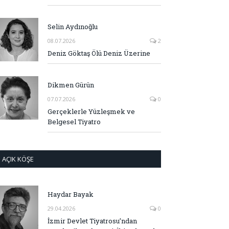
Selin Aydınoğlu
08.07.2026
2
Deniz Göktaş Ölü Deniz Üzerine
Dikmen Gürün
07.07.2026
0
Gerçeklerle Yüzleşmek ve
Belgesel Tiyatro
AÇIK KÖŞE
Haydar Bayak
29.04.2026
0
İzmir Devlet Tiyatrosu’ndan