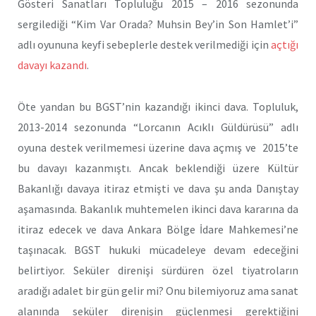
Gösteri Sanatları Topluluğu 2015 – 2016 sezonunda
sergilediği “Kim Var Orada? Muhsin Bey’in Son Hamlet’i”
adlı oyununa keyfi sebeplerle destek verilmediği için
açtığı
davayı kazandı
.
Öte yandan bu BGST’nin kazandığı ikinci dava. Topluluk,
2013-2014 sezonunda “Lorcanın Acıklı Güldürüsü” adlı
oyuna destek verilmemesi üzerine dava açmış ve 2015’te
bu davayı kazanmıştı. Ancak beklendiği üzere Kültür
Bakanlığı davaya itiraz etmişti ve dava şu anda Danıştay
aşamasında. Bakanlık muhtemelen ikinci dava kararına da
itiraz edecek ve dava Ankara Bölge İdare Mahkemesi’ne
taşınacak. BGST hukuki mücadeleye devam edeceğini
belirtiyor. Seküler direnişi sürdüren özel tiyatroların
aradığı adalet bir gün gelir mi? Onu bilemiyoruz ama sanat
alanında seküler direnişin güçlenmesi gerektiğini