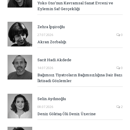
Yoko Ono’nun Kavramsal Sanat Evreni ve
Eylemin Saf Gerçekliği
Zehra İpşiroğlu
27.07.2026
0
Akran Zorbalığı
Sacit Hadi Akdede
14.07.2026
0
Bağımsız Tiyatroların Bağımsızlığına Dair Bazı
İktisadi Gözlemler
Selin Aydınoğlu
08.07.2026
2
Deniz Göktaş Ölü Deniz Üzerine