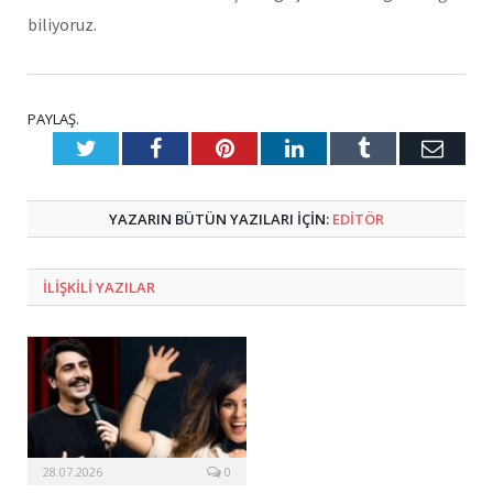
biliyoruz.
PAYLAŞ.
Twitter
Facebook
Pinterest
LinkedIn
Tumblr
E-
Posta
YAZARIN BÜTÜN YAZILARI IÇIN:
EDİTÖR
ILIŞKILI
YAZILAR
28.07.2026
0