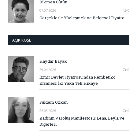
Dikmen Gürün
07.07.2026
0
Gerçeklerle Yüzleşmek ve Belgesel Tiyatro
AÇIK KÖŞE
Haydar Bayak
29.04.2026
0
İzmir Devlet Tiyatrosu’ndan Rembetiko
Efsanesi: İki Yaka Tek Hikaye
Fuldem Özkan
26.03.2026
0
Kadının Varoluş Manifestosu: Lena, Leyla ve
Diğerleri