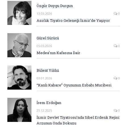
Özgür Duygu Durgun
13.03.2026
0
Asırlık Tiyatro Geleneği İzmir’de Yaşıyor
Gürel Sürücü
05.03.2026
0
Medea’nın Kafasına Dair
Bülent Yıldız
03.01.2026
0
“Kanlı Kabare” Oyununun Esbabı Mucibesi
İrem Erdoğan
25.12.2025
0
İzmir Devlet Tiyatrosu’nda Sibel Erdenk Rejisi:
Arzunun Onda Dokuzu