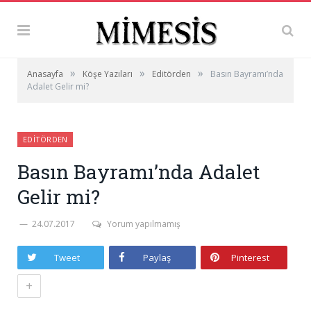
»
»
»
Anasayfa
Köşe Yazıları
Editörden
Basın Bayramı’nda
Adalet Gelir mi?
EDITÖRDEN
Basın Bayramı’nda Adalet
Gelir mi?
24.07.2017
Yorum yapılmamış
Tweet
Paylaş
Pinterest
+