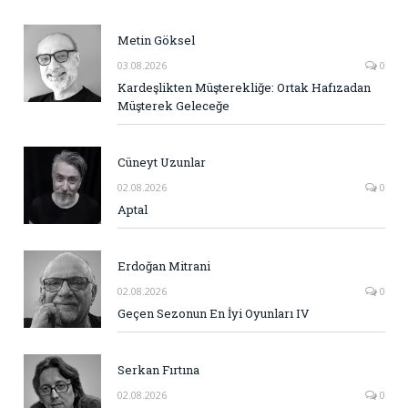
Metin Göksel
03.08.2026
0
Kardeşlikten Müşterekliğe: Ortak Hafızadan
Müşterek Geleceğe
Cüneyt Uzunlar
02.08.2026
0
Aptal
Erdoğan Mitrani
02.08.2026
0
Geçen Sezonun En İyi Oyunları IV
Serkan Fırtına
02.08.2026
0