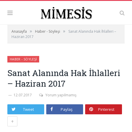
»
»
Anasayfa
Haber - Söyleşi
Sanat Alanında Hak İhlalleri –
Haziran 2017
HABER - SÖYLEŞI
Sanat Alanında Hak İhlalleri
– Haziran 2017
12.07.2017
Yorum yapılmamış
Tweet
Paylaş
Pinterest
+