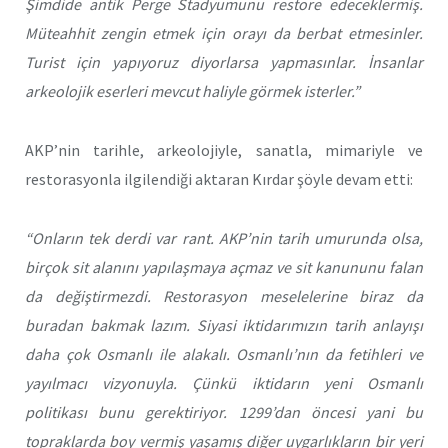
Şimdide antik Perge Stadyumunu restore edeceklermiş.
Müteahhit zengin etmek için orayı da berbat etmesinler.
Turist için yapıyoruz diyorlarsa yapmasınlar. İnsanlar
arkeolojik eserleri mevcut haliyle görmek isterler.”
AKP’nin tarihle, arkeolojiyle, sanatla, mimariyle ve
restorasyonla ilgilendiği aktaran Kırdar şöyle devam etti:
“Onların tek derdi var rant. AKP’nin tarih umurunda olsa,
birçok sit alanını yapılaşmaya açmaz ve sit kanununu falan
da değiştirmezdi. Restorasyon meselelerine biraz da
buradan bakmak lazım. Siyasi iktidarımızın tarih anlayışı
daha çok Osmanlı ile alakalı. Osmanlı’nın da fetihleri ve
yayılmacı vizyonuyla. Çünkü iktidarın yeni Osmanlı
politikası bunu gerektiriyor. 1299’dan öncesi yani bu
topraklarda boy vermiş yaşamış diğer uygarlıkların bir yeri