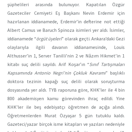
şüphelileri arasında bulunuyor. Kapatılan Özgür
Gazeteciler Cemiyeti Eş Başkanı Nevin Erdemir için
hazırlanan iddianamede, Erdemir’in defterine not ettiği
Albert Camus ve Baruch Spinoza isimleri yer aldı. İsimler,
iddianamede “
örgüt üyeleri
” olarak geçti. Ankara’daki Gezi
olaylarıyla ilgili davanın iddianamesinde, Louis
Althusser’in 1, Server Tanilli’nin 2 ve Nâzım Hikmet’in 1
kitabı suç delili sayıldı. Arif Koşar’ın “
Sınıf Tartışmaları
Kapsamında Antonio Negri’nin Çokluk Kavramı
” başlıklı
doktora tezinin kapağı suç delili olarak soruşturma
dosyasında yer aldı. TYB raporuna göre, KHK’ler ile 4 bin
800 akademisyen kamu görevinden ihraç edildi. Yine
KHK’ler ile beş edebiyatçı öğretmen de açığa alındı.
Öğretmenlerden Murat Özyaşar 5 gün tutuklu kaldı.
Gazeteci/yazar birçok isme kitapları ve yazıları nedeniyle