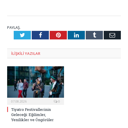
PAYLAŞ.
Twitter
Facebook
Pinterest
LinkedIn
Tumblr
E-
Posta
ILIŞKILI
YAZILAR
07.08.2026
0
Tiyatro Festivallerinin
Geleceği: Eğilimler,
Yenilikler ve Öngörüler