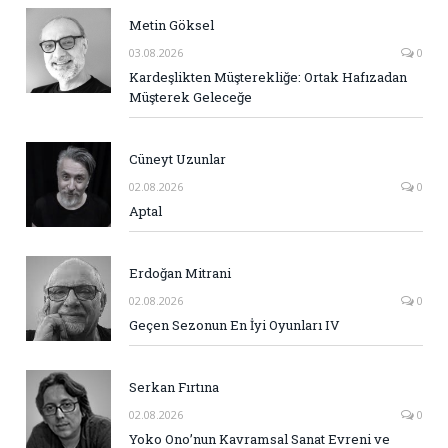
Metin Göksel
03.08.2026
0
Kardeşlikten Müşterekliğe: Ortak Hafızadan
Müşterek Geleceğe
Cüneyt Uzunlar
02.08.2026
0
Aptal
Erdoğan Mitrani
02.08.2026
0
Geçen Sezonun En İyi Oyunları IV
Serkan Fırtına
02.08.2026
0
Yoko Ono’nun Kavramsal Sanat Evreni ve