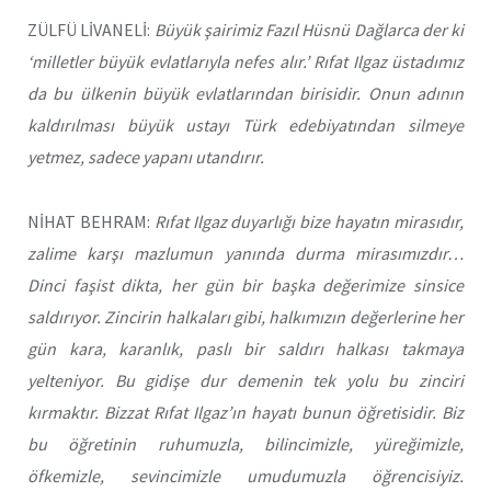
ZÜLFÜ LİVANELİ:
Büyük şairimiz Fazıl Hüsnü Dağlarca der ki
‘milletler büyük evlatlarıyla nefes alır.’ Rıfat Ilgaz üstadımız
da bu ülkenin büyük evlatlarından birisidir. Onun adının
kaldırılması büyük ustayı Türk edebiyatından silmeye
yetmez, sadece yapanı utandırır.
NİHAT BEHRAM:
Rıfat Ilgaz duyarlığı bize hayatın mirasıdır,
zalime karşı mazlumun yanında durma mirasımızdır…
Dinci faşist dikta, her gün bir başka değerimize sinsice
saldırıyor. Zincirin halkaları gibi, halkımızın değerlerine her
gün kara, karanlık, paslı bir saldırı halkası takmaya
yelteniyor. Bu gidişe dur demenin tek yolu bu zinciri
kırmaktır. Bizzat Rıfat Ilgaz’ın hayatı bunun öğretisidir. Biz
bu öğretinin ruhumuzla, bilincimizle, yüreğimizle,
öfkemizle, sevincimizle umudumuzla öğrencisiyiz.