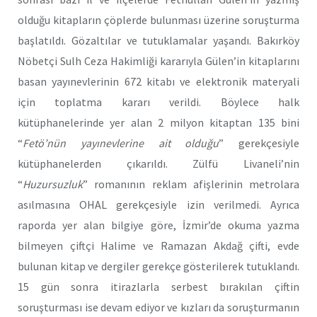
olduğu kitapların çöplerde bulunması üzerine soruşturma
başlatıldı. Gözaltılar ve tutuklamalar yaşandı. Bakırköy
Nöbetçi Sulh Ceza Hakimliği kararıyla Gülen’in kitaplarını
basan yayınevlerinin 672 kitabı ve elektronik materyali
için toplatma kararı verildi. Böylece halk
kütüphanelerinde yer alan 2 milyon kitaptan 135 bini
“
Fetö’nün yayınevlerine ait olduğu
” gerekçesiyle
kütüphanelerden çıkarıldı. Zülfü Livaneli’nin
“
Huzursuzluk
” romanının reklam afişlerinin metrolara
asılmasına OHAL gerekçesiyle izin verilmedi. Ayrıca
raporda yer alan bilgiye göre, İzmir’de okuma yazma
bilmeyen çiftçi Halime ve Ramazan Akdağ çifti, evde
bulunan kitap ve dergiler gerekçe gösterilerek tutuklandı.
15 gün sonra itirazlarla serbest bırakılan çiftin
soruşturması ise devam ediyor ve kızları da soruşturmanın