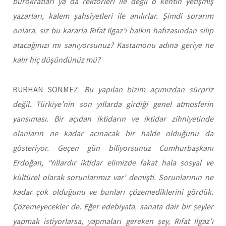
bürokratları ya da rektörleri ile değil o kentin yetişmiş
yazarları, kalem şahsiyetleri ile anılırlar. Şimdi sorarım
onlara, siz bu kararla Rıfat Ilgaz’ı halkın hafızasından silip
atacağınızı mı sanıyorsunuz? Kastamonu adına geriye ne
kalır hiç düşündünüz mü?
BURHAN SÖNMEZ:
Bu yapılan bizim açımızdan sürpriz
değil. Türkiye’nin son yıllarda girdiği genel atmosferin
yansıması. Bir açıdan iktidarın ve iktidar zihniyetinde
olanların ne kadar acınacak bir halde olduğunu da
gösteriyor. Geçen gün biliyorsunuz Cumhurbaşkanı
Erdoğan, ‘Yıllardır iktidar elimizde fakat hala sosyal ve
kültürel olarak sorunlarımız var’ demişti. Sorunlarının ne
kadar çok olduğunu ve bunları çözemediklerini gördük.
Çözemeyecekler de. Eğer edebiyata, sanata dair bir şeyler
yapmak istiyorlarsa, yapmaları gereken şey, Rıfat Ilgaz’ı