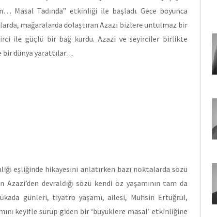
um… Masal Tadında” etkinliği ile başladı. Gece boyunca
dağlarda, mağaralarda dolaştıran Azazi bizlere untulmaz bir
rci ile güçlü bir bağ kurdu. Azazi ve seyirciler birlikte
e bir dünya yarattılar…
liği eşliğinde hikayesini anlatırken bazı noktalarda sözü
gan Azazi’den devraldığı sözü kendi öz yaşamının tam da
ükada günleri, tiyatro yaşamı, ailesi, Muhsin Ertuğrul,
ını keyifle sürüp giden bir ‘büyüklere masal’ etkinliğine