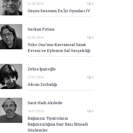
02.08.2026
0
Geçen Sezonun En İyi Oyunları IV
Serkan Fırtına
02.08.2026
0
Yoko Ono’nun Kavramsal Sanat
Evreni ve Eylemin Saf Gerçekliği
Zehra İpşiroğlu
27.07.2026
0
Akran Zorbalığı
Sacit Hadi Akdede
14.07.2026
0
Bağımsız Tiyatroların
Bağımsızlığına Dair Bazı İktisadi
Gözlemler