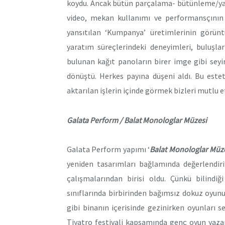
koydu. Ancak bütün parçalama- bütünleme/yap
video, mekan kullanımı ve performansçının a
yansıtılan ‘Kumpanya’ üretimlerinin görünt
yaratım süreçlerindeki deneyimleri, buluşlar
bulunan kağıt panoların birer imge gibi seyir
dönüştü. Herkes payına düşeni aldı. Bu este
aktarılan işlerin içinde görmek bizleri mutlu e
Galata Perform / Balat Monologlar Müzesi
Galata Perform yapımı ‘
Balat Monologlar Müz
yeniden tasarımları bağlamında değerlendir
çalışmalarından birisi oldu. Çünkü bilindi
sınıflarında birbirinden bağımsız dokuz oyunu
gibi binanın içerisinde gezinirken oyunları se
Tiyatro festivali kapsamında genç oyun yaz