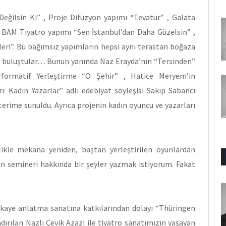
eğilsin Ki” , Proje Difüzyon yapımı “Tevatür” , Galata
BAM Tiyatro yapımı “Sen İstanbul’dan Daha Güzelsin” ,
eri”. Bu bağımsız yapımların hepsi aynı terastan boğaza
 buluştular… Bunun yanında Naz Erayda’nın “Tersinden”
rformatif Yerleştirme “O Şehir” , Hatice Meryem’in
: Kadın Yazarlar” adlı edebiyat söyleşisi Sakıp Sabancı
erime sunuldu. Ayrıca projenin kadın oyuncu ve yazarları
kle mekana yeniden, baştan yerleştirilen oyunlardan
ın semineri hakkında bir şeyler yazmak istiyorum. Fakat
ikaye anlatma sanatına katkılarından dolayı “Thüringen
ırılan Nazlı Çevik Azazi ile tiyatro sanatımızın yaşayan