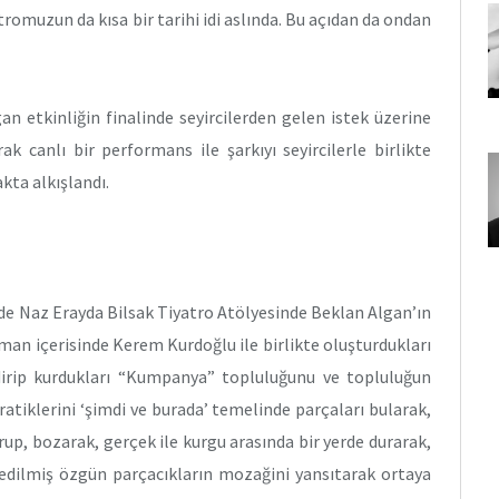
omuzun da kısa bir tarihi idi aslında. Bu açıdan da ondan
n etkinliğin finalinde seyircilerden gelen istek üzerine
k canlı bir performans ile şarkıyı seyircilerle birlikte
kta alkışlandı.
de Naz Erayda Bilsak Tiyatro Atölyesinde Beklan Algan’ın
man içerisinde Kerem Kurdoğlu ile birlikte oluşturdukları
endirip kurdukları “Kumpanya” topluluğunu ve topluluğun
pratiklerini ‘şimdi ve burada’ temelinde parçaları bularak,
up, bozarak, gerçek ile kurgu arasında bir yerde durarak,
e edilmiş özgün parçacıkların mozağini yansıtarak ortaya