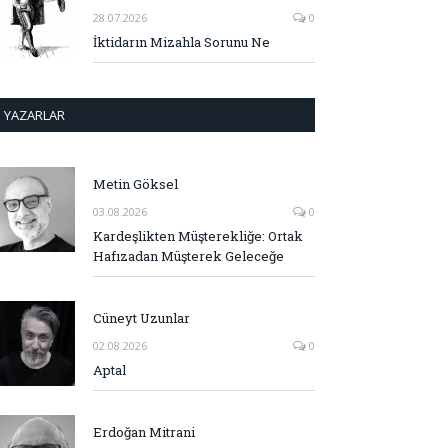
28.07.2026
0
İktidarın Mizahla Sorunu Ne
YAZARLAR
Metin Göksel
03.08.2026
0
Kardeşlikten Müşterekliğe: Ortak
Hafızadan Müşterek Geleceğe
Cüneyt Uzunlar
02.08.2026
0
Aptal
Erdoğan Mitrani