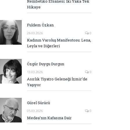
Rembetiko Efsanesi: İki Yaka Tek
Hikaye
Fuldem Özkan
26.03.2026
0
Kadının Varoluş Manifestosu: Lena,
Leyla ve Diğerleri
Özgür Duygu Durgun
13.03.2026
0
Asırlık Tiyatro Geleneği İzmir’de
Yaşıyor
Gürel Sürücü
05.03.2026
0
Medea’nın Kafasına Dair