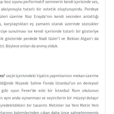
-boz oyunu performatif seminerin kendi içerisinde ses,
ksiyonuyla tutarlı bir estetik oluşturuyordu. Perdeye
üleri üzerine Naz Erayda’nın kendi sesinden anlattığı
ı, karşılaştıkları eş zamanlı olarak üzerinde sözcükler
ciye sunulması ise kendi içerisinde tutarlı bir gösteriye
tik gösteride perdede Nadi Güler’i ve Beklan Algan’ı da
tti. Böylece onları da anmış olduk.
esi
’ seçki içerisindeki tiyatro yapımlarının mekan üzerine
ildiğinde Müzede Sahne Fonda İstanbul’un en deneysel
ği gibi oyun Fener’de eski bir İstanbul Rum okulunun
n aynı anda oynanması ve seyircilerin bir müzeyi dolaşır
yredebildikleri bir tasarım. Metinler ise Yeni Metin Yeni
arlarının kalemlerinden çıkan daha önce sahnelenmemiş