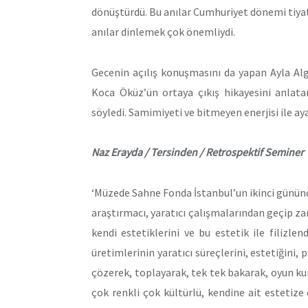
dönüştürdü. Bu anılar Cumhuriyet dönemi tiyatr
anılar dinlemek çok önemliydi.
Gecenin açılış konuşmasını da yapan Ayla Alga
Koca Öküz’ün ortaya çıkış hikayesini anlatara
söyledi. Samimiyeti ve bitmeyen enerjisi ile aya
Naz Erayda / Tersinden / Retrospektif Seminer
‘Müzede Sahne Fonda İstanbul’un ikinci günün
araştırmacı, yaratıcı çalışmalarından geçip za
kendi estetiklerini ve bu estetik ile filizl
üretimlerinin yaratıcı süreçlerini, estetiğini, 
çözerek, toplayarak, tek tek bakarak, oyun kur
çok renkli çok kültürlü, kendine ait estetiz