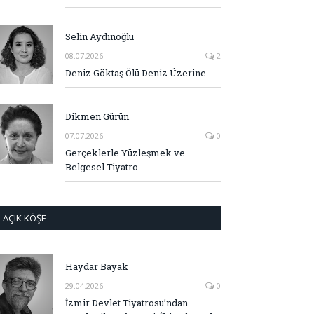
Selin Aydınoğlu
08.07.2026
2
Deniz Göktaş Ölü Deniz Üzerine
Dikmen Gürün
07.07.2026
0
Gerçeklerle Yüzleşmek ve
Belgesel Tiyatro
AÇIK KÖŞE
Haydar Bayak
29.04.2026
0
İzmir Devlet Tiyatrosu’ndan