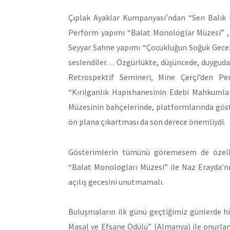
Çıplak Ayaklar Kumpanyası’ndan “Sen Balık D
Perform yapımı “Balat Monologlar Müzesi” , 
Seyyar Sahne yapımı “Çocukluğun Soğuk Gecel
seslendiler… Özgürlükte, düşüncede, duyguda
Retrospektif Semineri, Mine Çerçi’den Pe
“Kırılganlık Hapishanesinin Edebi Mahkumları
Müzesinin bahçelerinde, platformlarında göst
ön plana çıkartması da son derece önemliydi.
Gösterimlerin tümünü göremesem de özelli
“Balat Monologları Müzesi” ile Naz Erayda’n
açılış gecesini unutmamalı.
Buluşmaların ilk günü geçtiğimiz günlerde h
Masal ve Efsane Ödülü” (Almanya) ile onurland