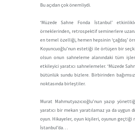
Bu açıdan çok önemliydi.
‘Müzede Sahne Fonda İstanbul’ etkinlikle
örneklerinden, retrospektif seminerlere uzana
en temel özelliği, hemen hepsinin ‘çağdaş’ ö
Koyuncuoğlu’nun estetiği ile örtüşen bir seçki
olsun onun sahneleme alanındaki tüm işle
etkileyici yaratıcı sahnelemeler. ‘Müzede S
bütünlük sundu bizlere. Birbirinden bağımsız
noktasında birleştiler.
Murat Mahmutyazıcıoğlu’nun yazıp yönettiği
yaratıcı bir mekan yaratılamaz ya da uygun 
oyun. Hikayeler, oyun kişileri, oyunun geçtiğ
İstanbul’da…