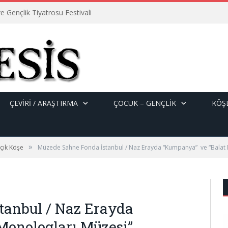
e Gençlik Tiyatrosu Festivali
ÇEVİRİ / ARAŞTIRMA
ÇOCUK – GENÇLIK
KÖŞE
»
çık Köşe
Müzede Sahne Fonda İstanbul / Naz Erayda “Kumpanya” ve “Balat 
tanbul / Naz Erayda
Monologları Müzesi”