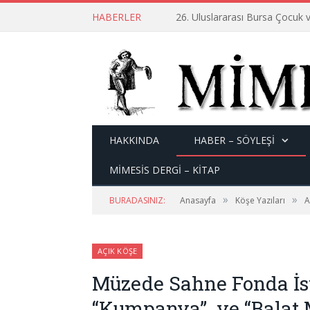
HABERLER
26. Uluslararası Bursa Çocuk v
HAKKINDA
HABER – SÖYLEŞI
MİMESİS DERGİ – KİTAP
»
»
BURADASINIZ:
Anasayfa
Köşe Yazıları
A
AÇIK KÖŞE
Müzede Sahne Fonda İs
“Kumpanya” ve “Balat 