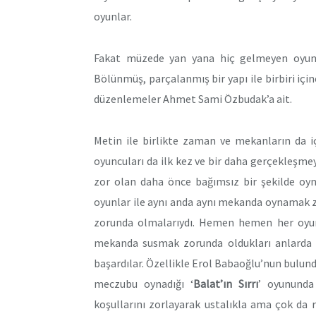
oyunlar.
Fakat müzede yan yana hiç gelmeyen oyunl
Bölünmüş, parçalanmış bir yapı ile birbiri iç
düzenlemeler Ahmet Sami Özbudak’a ait.
Metin ile birlikte zaman ve mekanların da iç
oyuncuları da ilk kez ve bir daha gerçekleşme
zor olan daha önce bağımsız bir şekilde oyn
oyunlar ile aynı anda aynı mekanda oynamak 
zorunda olmalarıydı. Hemen hemen her oyun
mekanda susmak zorunda oldukları anlarda m
başardılar. Özellikle Erol Babaoğlu’nun bulun
meczubu oynadığı ‘
Balat’ın Sırrı
’ oyununda
koşullarını zorlayarak ustalıkla ama çok da r