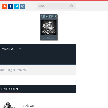
RSS
Facebook
Twitter
Instagram
 YAZILARI
Monologları Müzesi”
EDITÖRDEN
EDİTÖR