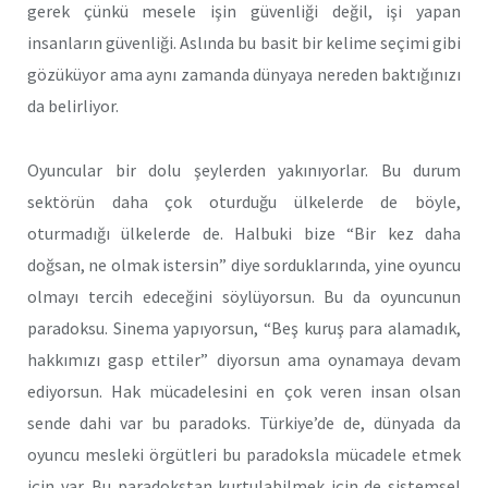
gerek çünkü mesele işin güvenliği değil, işi yapan
insanların güvenliği. Aslında bu basit bir kelime seçimi gibi
gözüküyor ama aynı zamanda dünyaya nereden baktığınızı
da belirliyor.
Oyuncular bir dolu şeylerden yakınıyorlar. Bu durum
sektörün daha çok oturduğu ülkelerde de böyle,
oturmadığı ülkelerde de. Halbuki bize “Bir kez daha
doğsan, ne olmak istersin” diye sorduklarında, yine oyuncu
olmayı tercih edeceğini söylüyorsun. Bu da oyuncunun
paradoksu. Sinema yapıyorsun, “Beş kuruş para alamadık,
hakkımızı gasp ettiler” diyorsun ama oynamaya devam
ediyorsun. Hak mücadelesini en çok veren insan olsan
sende dahi var bu paradoks. Türkiye’de de, dünyada da
oyuncu mesleki örgütleri bu paradoksla mücadele etmek
için var. Bu paradokstan kurtulabilmek için de sistemsel