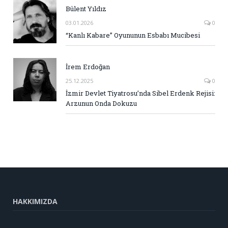
Bülent Yıldız
03.01.2026
0
“Kanlı Kabare” Oyununun Esbabı Mucibesi
İrem Erdoğan
25.12.2025
0
İzmir Devlet Tiyatrosu’nda Sibel Erdenk Rejisi:
Arzunun Onda Dokuzu
HAKKIMIZDA