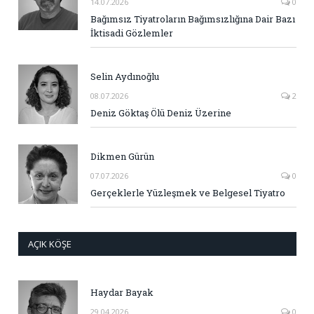
14.07.2026
0
Bağımsız Tiyatroların Bağımsızlığına Dair Bazı
İktisadi Gözlemler
Selin Aydınoğlu
08.07.2026
2
Deniz Göktaş Ölü Deniz Üzerine
Dikmen Gürün
07.07.2026
0
Gerçeklerle Yüzleşmek ve Belgesel Tiyatro
AÇIK KÖŞE
Haydar Bayak
29.04.2026
0