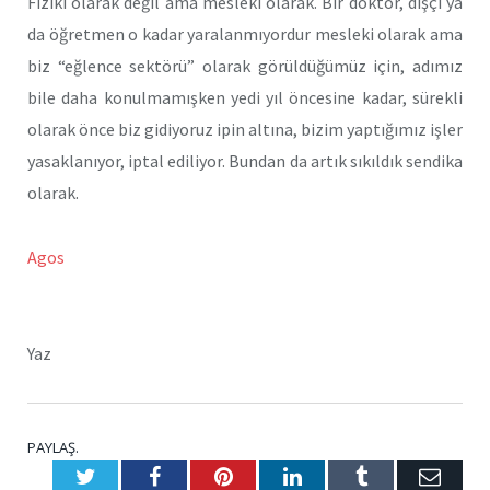
Fiziki olarak değil ama mesleki olarak. Bir doktor, dişçi ya
da öğretmen o kadar yaralanmıyordur mesleki olarak ama
biz “eğlence sektörü” olarak görüldüğümüz için, adımız
bile daha konulmamışken yedi yıl öncesine kadar, sürekli
olarak önce biz gidiyoruz ipin altına, bizim yaptığımız işler
yasaklanıyor, iptal ediliyor. Bundan da artık sıkıldık sendika
olarak.
Agos
Yaz
PAYLAŞ.
Twitter
Facebook
Pinterest
LinkedIn
Tumblr
E-