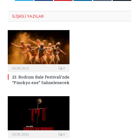
Posta
ILIŞKILI
YAZILAR
06.08.2026
0
23. Bodrum Bale Festivali’nde
“Pinokyo.exe” Sahnelenecek
06.08.2026
0