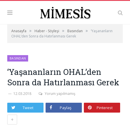
»
»
»
Anasayfa
Haber - Söyleşi
Basından
‘Yaşananların
OHAL’den Sonra da Hatırlanması Gerek
BASINDAN
‘Yaşananların OHAL’den
Sonra da Hatırlanması Gerek
12.03.2018
Yorum yapılmamış
Tweet
Paylaş
Pinterest
+