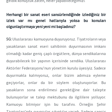
geldik konuştuk zaten, neler yapabileceğimizi.
Herhangi bir sanat eseri sansürlendiğinde izlediğiniz bir
izlek var mı genel hatlarıyla yoksa bu konuları
olgunlaştırmaya yeni yeni mi başladınız?
SG:
Uluslararası kamuoyuna duyuruyoruz. Tiyatroların veya
yasaklanan sanat eseri sahibinin duyurmasının imkanı
olmadığı kadar geniş çaplı örgütlere, dünya sendikalarına
duyurabilecek bir yapının içerisinde sendika. Uluslararası
Aktörler Federasyonu’nun yönetim kurulu üyesiyiz. Sadece
duyurmakla kalmıyoruz, onlar bizim adımıza eyleme
geçiyorlar, onlar da bir söylem oluşturuyorlar. Bu
yasakların sona erdirilmesi gerektiğine dair talepte
bulunuyorlar ve talep mektubunu da ilgililere yolluyor.
Kamuoyu bilmiyor işin bu tarafını. Örneğin Şehir
Tiyatroları’nda oyuncular sıkıntılar yaşadı. Sadece sansür