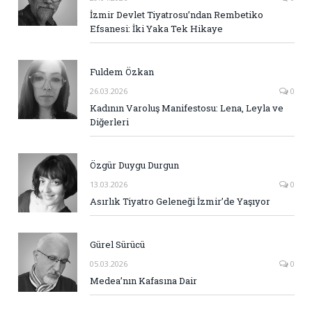
İzmir Devlet Tiyatrosu’ndan Rembetiko
Efsanesi: İki Yaka Tek Hikaye
Fuldem Özkan
26.03.2026
0
Kadının Varoluş Manifestosu: Lena, Leyla ve
Diğerleri
Özgür Duygu Durgun
13.03.2026
0
Asırlık Tiyatro Geleneği İzmir’de Yaşıyor
Gürel Sürücü
05.03.2026
0
Medea’nın Kafasına Dair