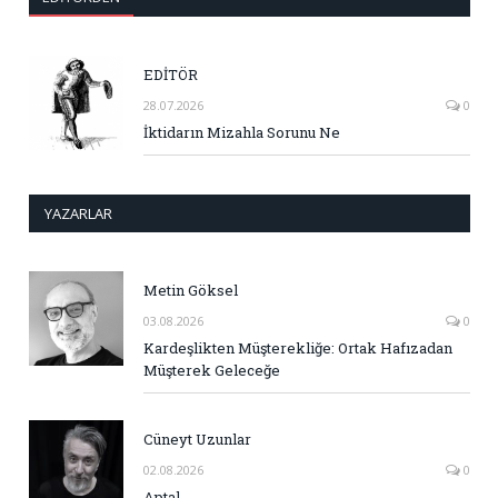
EDİTÖR
28.07.2026
0
İktidarın Mizahla Sorunu Ne
YAZARLAR
Metin Göksel
03.08.2026
0
Kardeşlikten Müşterekliğe: Ortak Hafızadan
Müşterek Geleceğe
Cüneyt Uzunlar
02.08.2026
0
Aptal