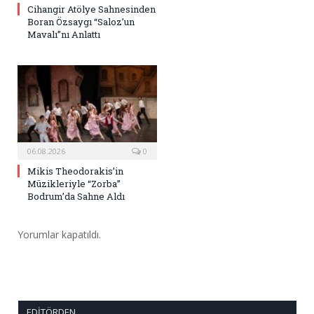
Cihangir Atölye Sahnesinden
Boran Özsaygı “Saloz’un
Mavalı”nı Anlattı
06.08.2026
0
Mikis Theodorakis’in
Müzikleriyle “Zorba”
Bodrum’da Sahne Aldı
Yorumlar kapatıldı.
EDITÖRDEN