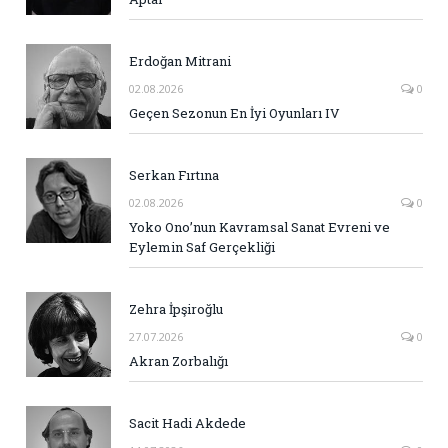
Erdoğan Mitrani
02.08.2026
0
Geçen Sezonun En İyi Oyunları IV
Serkan Fırtına
02.08.2026
0
Yoko Ono’nun Kavramsal Sanat Evreni ve
Eylemin Saf Gerçekliği
Zehra İpşiroğlu
27.07.2026
0
Akran Zorbalığı
Sacit Hadi Akdede