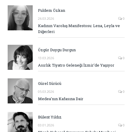
Fuldem Özkan
26.03.2026
0
Kadının Varoluş Manifestosu: Lena, Leyla ve
Diğerleri
Özgür Duygu Durgun
13.03.2026
0
Asırlık Tiyatro Geleneği İzmir’de Yaşıyor
Gürel Sürücü
05.03.2026
0
Medea’nın Kafasına Dair
Bülent Yıldız
03.01.2026
0