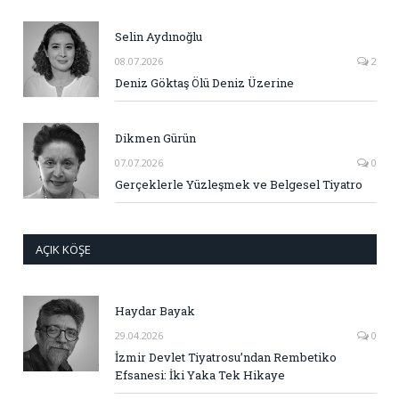
Selin Aydınoğlu
08.07.2026
2
Deniz Göktaş Ölü Deniz Üzerine
Dikmen Gürün
07.07.2026
0
Gerçeklerle Yüzleşmek ve Belgesel Tiyatro
AÇIK KÖŞE
Haydar Bayak
29.04.2026
0
İzmir Devlet Tiyatrosu’ndan Rembetiko
Efsanesi: İki Yaka Tek Hikaye