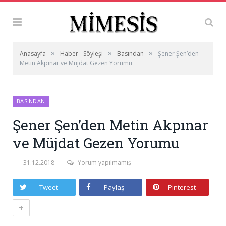
»
»
»
Anasayfa
Haber - Söyleşi
Basından
Şener Şen’den
Metin Akpınar ve Müjdat Gezen Yorumu
BASINDAN
Şener Şen’den Metin Akpınar
ve Müjdat Gezen Yorumu
31.12.2018
Yorum yapılmamış
Tweet
Paylaş
Pinterest
+