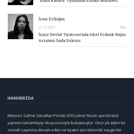
“Kanlı Kabare” Oyununun Esbabı Mucibesi
İrem Erdoğan
25.12.2025
0
İzmir Devlet Tiyatrosu’nda Sibel Erdenk Rejisi:
Arzunun Onda Dokuzu
HAKKIMIZDA
Mimesis Sahne Sanatları Portali 2010 yılının Nisan ayında test
yayınını tamamlayıp okuyucusuyla buluşmuştur. Otuz yılı aşkın bir
süredir yayınına devam eden ve tiyatro çevrelerinde saygın bir