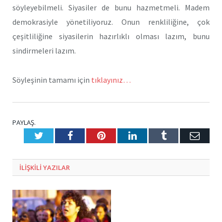
söyleyebilmeli. Siyasiler de bunu hazmetmeli. Madem
demokrasiyle yönetiliyoruz. Onun renkliliğine, çok
çeşitliliğine siyasilerin hazırlıklı olması lazım, bunu
sindirmeleri lazım.
Söyleşinin tamamı için
tıklayınız…
PAYLAŞ.
Twitter
Facebook
Pinterest
LinkedIn
Tumblr
E-
Posta
ILIŞKILI
YAZILAR