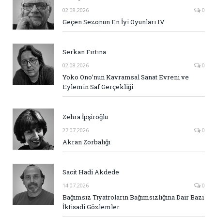
02.08.2026
0
Geçen Sezonun En İyi Oyunları IV
Serkan Fırtına
02.08.2026
0
Yoko Ono’nun Kavramsal Sanat Evreni ve
Eylemin Saf Gerçekliği
Zehra İpşiroğlu
27.07.2026
0
Akran Zorbalığı
Sacit Hadi Akdede
14.07.2026
0
Bağımsız Tiyatroların Bağımsızlığına Dair Bazı
İktisadi Gözlemler