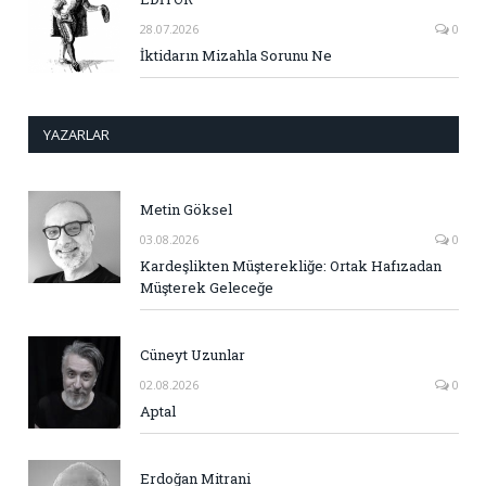
28.07.2026
0
İktidarın Mizahla Sorunu Ne
YAZARLAR
Metin Göksel
03.08.2026
0
Kardeşlikten Müşterekliğe: Ortak Hafızadan
Müşterek Geleceğe
Cüneyt Uzunlar
02.08.2026
0
Aptal
Erdoğan Mitrani