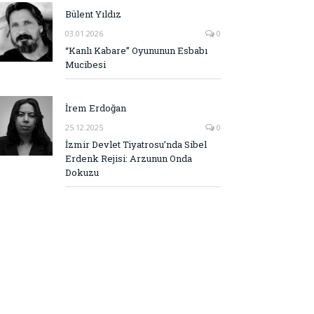
Bülent Yıldız
03.01.2026
0
“Kanlı Kabare” Oyununun Esbabı
Mucibesi
İrem Erdoğan
25.12.2025
0
İzmir Devlet Tiyatrosu’nda Sibel
Erdenk Rejisi: Arzunun Onda
Dokuzu