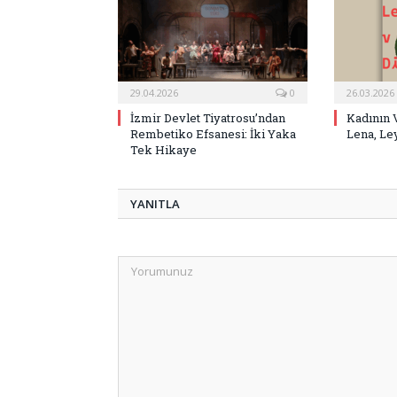
29.04.2026
0
26.03.2026
İzmir Devlet Tiyatrosu’ndan
Kadının 
Rembetiko Efsanesi: İki Yaka
Lena, Ley
Tek Hikaye
YANITLA