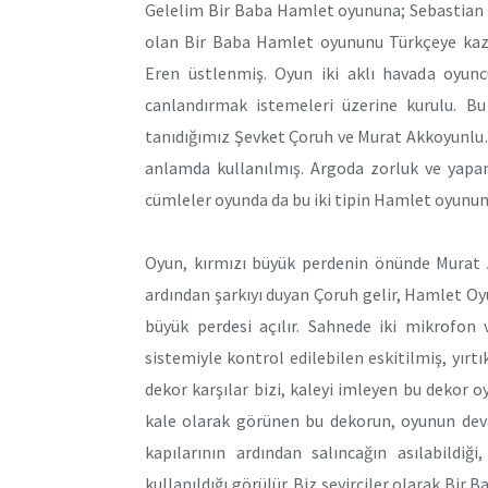
Gelelim Bir Baba Hamlet oyununa; Sebastian S
olan Bir Baba Hamlet oyununu Türkçeye kaza
Eren üstlenmiş. Oyun iki aklı havada oyun
canlandırmak istemeleri üzerine kurulu. Bu
tanıdığımız Şevket Çoruh ve Murat Akkoyunlu
anlamda kullanılmış. Argoda zorluk ve yapa
cümleler oyunda da bu iki tipin Hamlet oyunu
Oyun, kırmızı büyük perdenin önünde Murat A
ardından şarkıyı duyan Çoruh gelir, Hamlet Oy
büyük perdesi açılır. Sahnede iki mikrofon
sistemiyle kontrol edilebilen eskitilmiş, yırtı
dekor karşılar bizi, kaleyi imleyen bu dekor o
kale olarak görünen bu dekorun, oyunun deva
kapılarının ardından salıncağın asılabildiğ
kullanıldığı görülür. Biz seyirciler olarak Bi