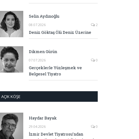
Selin Aydınoğlu
08.07.2026
2
Deniz Göktaş Ölü Deniz Üzerine
Dikmen Gürün
07.07.2026
0
Gerçeklerle Yüzleşmek ve
Belgesel Tiyatro
AÇIK KÖŞE
Haydar Bayak
29.04.2026
0
İzmir Devlet Tiyatrosu’ndan