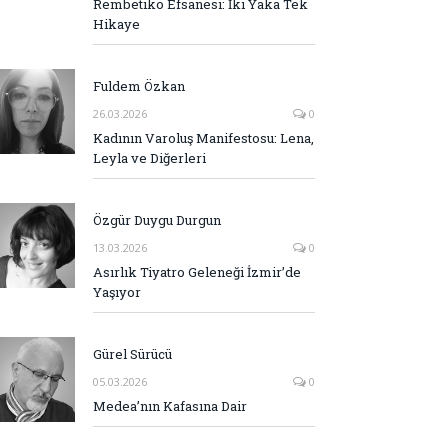
Rembetiko Efsanesi: İki Yaka Tek
Hikaye
Fuldem Özkan
26.03.2026
0
Kadının Varoluş Manifestosu: Lena,
Leyla ve Diğerleri
Özgür Duygu Durgun
13.03.2026
0
Asırlık Tiyatro Geleneği İzmir’de
Yaşıyor
Gürel Sürücü
05.03.2026
0
Medea’nın Kafasına Dair