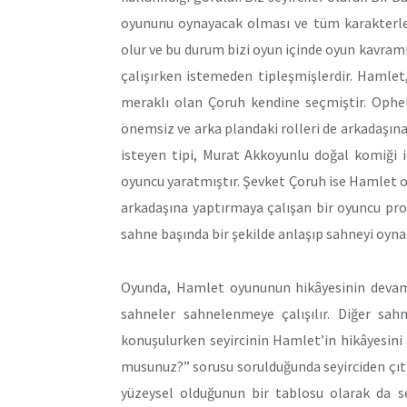
oyununu oynayacak olması ve tüm karakterleri
olur ve bu durum bizi oyun içinde oyun kavram
çalışırken istemeden tipleşmişlerdir. Hamlet
meraklı olan Çoruh kendine seçmiştir. Ophel
önemsiz ve arka plandaki rolleri de arkadaşına
isteyen tipi, Murat Akkoyunlu doğal komiği il
oyuncu yaratmıştır. Şevket Çoruh ise Hamlet o
arkadaşına yaptırmaya çalışan bir oyuncu profi
sahne başında bir şekilde anlaşıp sahneyi oyna
Oyunda, Hamlet oyununun hikâyesinin devamlı
sahneler sahnelenmeye çalışılır. Diğer sahn
konuşulurken seyircinin Hamlet’in hikâyesini a
musunuz?” sorusu sorulduğunda seyirciden çı
yüzeysel olduğunun bir tablosu olarak da se