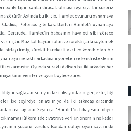
 bu iki tipin canlandıracak olması seyirciye bir sürpriz
ına götürür. Aslında bu iki tip, Hamlet oyununu oynamaya
, Cladius, Polonius gibi karakterleri Hamlet’i oynamaya
ia, Gertrude, Hamlet’in babasının hayaleti gibi görece
 vermiştir. Müzikal hayranı olan ve sürekli şarkı söylemek
e birleştirmiş, sürekli hareketli aksi ve komik olan bir
ynamaya meraklı, arkadaşını yöneten ve kendi isteklerini
li çıkarmıştır. Oyunda sürekli didişen bu iki arkadaş her
maya karar verirler ve oyun böylece sürer.
lığını sağlayan ve oyundaki aksiyonların gerçekleştiği
eler ise seyirciye anlatılır ya da iki arkadaş arasında
nlaması sağlanır. Seyirciye ‘Hamlet’in hikâyesini biliyor
t çıkmaması ülkemizde tiyatroya verilen önemin ne kadar
yircinin yüzüne vurulur. Bundan dolayı oyun sayesinde