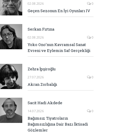
02.08.2026
0
Geçen Sezonun En İyi Oyunları IV
Serkan Fırtına
02.08.2026
0
Yoko Ono’nun Kavramsal Sanat
Evreni ve Eylemin Saf Gerçekliği
Zehra İpşiroğlu
27.07.2026
0
Akran Zorbalığı
Sacit Hadi Akdede
14.07.2026
0
Bağımsız Tiyatroların
Bağımsızlığına Dair Bazı İktisadi
Gözlemler