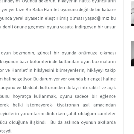
tindeyim. Oyunda dekorun, hikâyenin hatta oyuncuların
 yer yer bize Bir Baba Hamlet oyununu değil de bir kabare
Oyunda yerel siyasetin eleştirilmiş olması yaşadığımız bu
u denli önüne geçmesi oyunu vasata indirgeyen bir unsur
an oyun bozmanın, güncel bir oyunda önümüze çıkması
k oyunun bazı bölümlerinde kullanılan oyun bozmaların
or ve Hamlet’in hikâyesini bilmeyenlerin, hikâyeyi takip
haline geliyor. Bu durum yer yer oyunda bir engel haline
Ortaoyunu ve Meddah kültüründen dolayı interaktif ve açık
 bunu hoyratça kullanmak, oyunu sadece bir eğlence
erek belki istemeyerek- tiyatronun asıl amacından
eyicilerin yorumlarını dinlerken şahit olduğum cümleler
cü olduğuna ilişkindi. Bu da aslında oyunun akıllarda
kteydi.