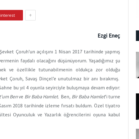
+
interest
Ezgi Eneç
 Şevket Çoruh’un açılışını 1 Nisan 2017 tarihinde yapmış
ermenin faydalı olacağını düşünüyorum. Yaşadığımız şu
mek ve özellikle tutunabilmenin oldukça zor olduğu
evket Çoruh, Savaş Dinçel’e unutulmaz bir anı bırakmış.
Sahne bu yıl 4 oyunla seyirciyle buluşmaya devam ediyor:
ot’um Ben
ve
Bir Baba Hamlet.
Ben
, Bir Baba Hamlet
’i turne
Kasım 2018 tarihinde izleme fırsatı buldum. Özel tiyatro
tesi Oyunculuk ve Yazarlık öğrencilerini oyuna kabul