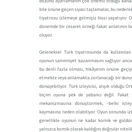
dozunu ayarlamanın çok önemli olduğu kanaa
bile önüne geçen siyasi taşlamalar, bu nedenle
tiyatrosu izlemeye gelmişiz hissi yaşatıyor. 
dönemde bir cesaret örneği fakat anlatının b
oluyor.
Geleneksel Türk tiyatrosunda da kullanıl
oyunun samimiyet kazanmasını sağlıyor anca
bu denli fazla olması, hikâyenin önüne geçiy
etmekte veya anlamakta zorlanacağı bir durum 
dönüşebiliyor. Türk izleyicisi, alışık olduğu 
biçim oyuna pek de yabancı değil. Fakat
mekanizmasına dönüştürmek, -belki istey
kaymasına neden olabiliyor. Oyun sonunda izl
genellikle oyunun ne kadar komik ve güldürü
yalnızca komik olarak kaldığını doğrular niteli