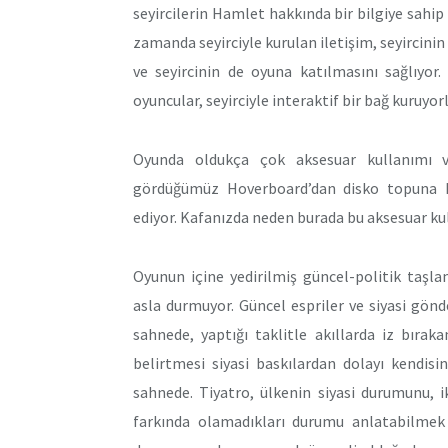
seyircilerin Hamlet hakkında bir bilgiye sahip 
zamanda seyirciyle kurulan iletişim, seyircinin
ve seyircinin de oyuna katılmasını sağlıyor
oyuncular, seyirciyle interaktif bir bağ kuruyorl
Oyunda oldukça çok aksesuar kullanımı v
gördüğümüz Hoverboard’dan disko topuna k
ediyor. Kafanızda neden burada bu aksesuar kul
Oyunun içine yedirilmiş güncel-politik taşl
asla durmuyor. Güncel espriler ve siyasi gönd
sahnede, yaptığı taklitle akıllarda iz bırak
belirtmesi siyasi baskılardan dolayı kendis
sahnede. Tiyatro, ülkenin siyasi durumunu, i
farkında olamadıkları durumu anlatabilmek 