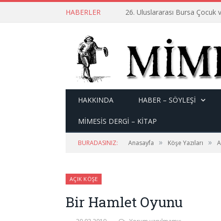
HABERLER
26. Uluslararası Bursa Çocuk v
HAKKINDA
HABER – SÖYLEŞI
MİMESİS DERGİ – KİTAP
»
»
BURADASINIZ:
Anasayfa
Köşe Yazıları
A
AÇIK KÖŞE
Bir Hamlet Oyunu