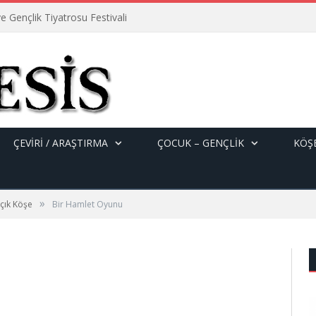
e Gençlik Tiyatrosu Festivali
ÇEVİRİ / ARAŞTIRMA
ÇOCUK – GENÇLIK
KÖŞE
»
çık Köşe
Bir Hamlet Oyunu