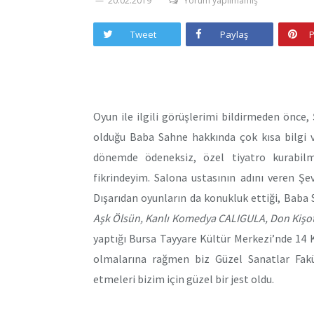
20.02.2019
Yorum yapılmamış
Tweet
Paylaş
P
Oyun ile ilgili görüşlerimi bildirmeden önce,
olduğu Baba Sahne hakkında çok kısa bilgi v
dönemde ödeneksiz, özel tiyatro kurabil
fikrindeyim. Salona ustasının adını veren Ş
Dışarıdan oyunların da konukluk ettiği, Baba 
Aşk Ölsün, Kanlı Komedya CALIGULA, Don Kiş
yaptığı Bursa Tayyare Kültür Merkezi’nde 14 
olmalarına rağmen biz Güzel Sanatlar Fakül
etmeleri bizim için güzel bir jest oldu.