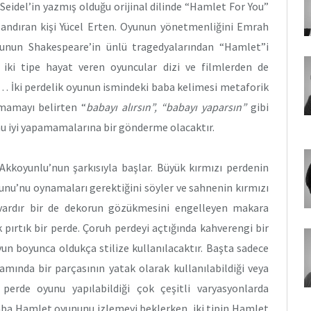
eidel’in yazmış olduğu orijinal dilinde “Hamlet For You”
ndıran kişi Yücel Erten. Oyunun yönetmenliğini Emrah
cunun Shakespeare’in ünlü tragedyalarından “Hamlet”i
 iki tipe hayat veren oyuncular dizi ve filmlerden de
… İki perdelik oyunun ismindeki baba kelimesi metaforik
mamayı belirten “
babayı alırsın”, “babayı yaparsın”
gibi
nu iyi yapamamalarına bir gönderme olacaktır.
kkoyunlu’nun şarkısıyla başlar. Büyük kırmızı perdenin
unu’nu oynamaları gerektiğini söyler ve sahnenin kırmızı
 vardır bir de dekorun gözükmesini engelleyen makara
k pırtık bir perde. Çoruh perdeyi açtığında kahverengi bir
yun boyunca oldukça stilize kullanılacaktır. Başta sadece
mında bir parçasının yatak olarak kullanılabildiği veya
i, perde oyunu yapılabildiği çok çeşitli varyasyonlarda
r Baba Hamlet oyununu izlemeyi beklerken, iki tipin Hamlet