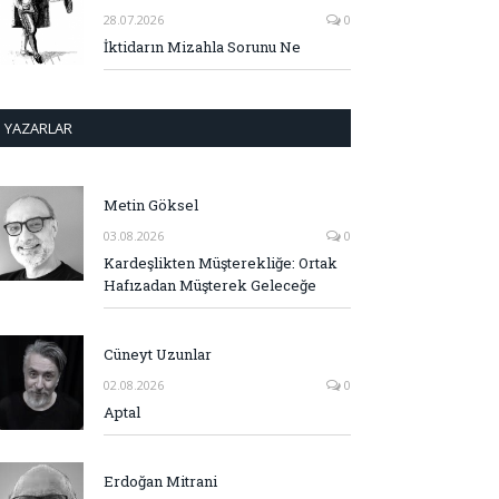
28.07.2026
0
İktidarın Mizahla Sorunu Ne
YAZARLAR
Metin Göksel
03.08.2026
0
Kardeşlikten Müşterekliğe: Ortak
Hafızadan Müşterek Geleceğe
Cüneyt Uzunlar
02.08.2026
0
Aptal
Erdoğan Mitrani