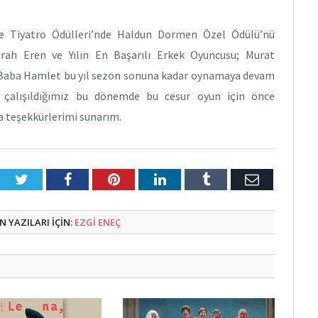
e Tiyatro Ödülleri’nde Haldun Dormen Özel Ödülü’nü
mrah Eren ve Yılın En Başarılı Erkek Oyuncusu; Murat
r Baba Hamlet bu yıl sezon sonuna kadar oynamaya devam
ya çalışıldığımız bu dönemde bu cesur oyun için önce
 teşekkürlerimi sunarım.
Twitter
Facebook
Pinterest
LinkedIn
Tumblr
E-
Posta
 YAZILARI IÇIN:
EZGI ENEÇ