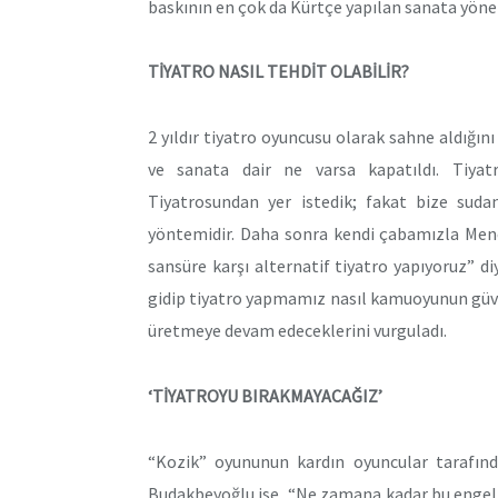
baskının en çok da Kürtçe yapılan sanata yönel
TİYATRO NASIL TEHDİT OLABİLİR?
2 yıldır tiyatro oyuncusu olarak sahne aldığını 
ve sanata dair ne varsa kapatıldı. Tiya
Tiyatrosundan yer istedik; fakat bize suda
yöntemidir. Daha sonra kendi çabamızla Mence
sansüre karşı alternatif tiyatro yapıyoruz” di
gidip tiyatro yapmamız nasıl kamuoyunun güvenl
üretmeye devam edeceklerini vurguladı.
‘TİYATROYU BIRAKMAYACAĞIZ’
“Kozik” oyununun kardın oyuncular tarafınd
Budakbeyoğlu ise, “Ne zamana kadar bu engel