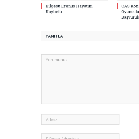
Bilgesu Erenus Hayatını
CAS Kons
Kaybetti
Oyunculu
Başvurula
YANITLA