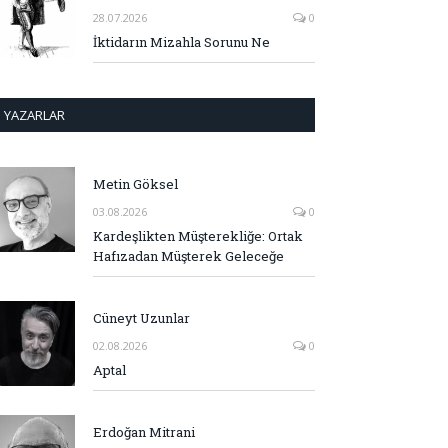
28.07.2026
0
İktidarın Mizahla Sorunu Ne
YAZARLAR
Metin Göksel
03.08.2026
0
Kardeşlikten Müşterekliğe: Ortak
Hafızadan Müşterek Geleceğe
Cüneyt Uzunlar
02.08.2026
0
Aptal
Erdoğan Mitrani