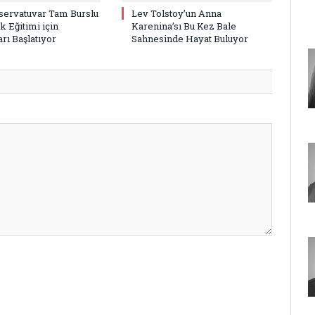
ervatuvar Tam Burslu
Lev Tolstoy’un Anna
k Eğitimi için
Karenina’sı Bu Kez Bale
rı Başlatıyor
Sahnesinde Hayat Buluyor