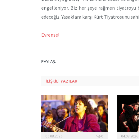
engelleniyor. Biz her şeye rağmen tiyatroyu
edeceğiz. Yasaklara karşı Kürt Tiyatrosunu sah
Evrensel
PAYLAŞ.
ILIŞKILI
YAZILAR
06.08.2026
0
04.08.2026