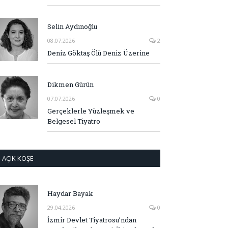
Selin Aydınoğlu
08.07.2026
2
Deniz Göktaş Ölü Deniz Üzerine
Dikmen Gürün
07.07.2026
0
Gerçeklerle Yüzleşmek ve
Belgesel Tiyatro
AÇIK KÖŞE
Haydar Bayak
29.04.2026
0
İzmir Devlet Tiyatrosu’ndan