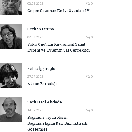
02.08.2026
0
Geçen Sezonun En İyi Oyunları IV
Serkan Fırtına
02.08.2026
0
Yoko Ono’nun Kavramsal Sanat
Evreni ve Eylemin Saf Gerçekliği
Zehra İpşiroğlu
27.07.2026
0
Akran Zorbalığı
Sacit Hadi Akdede
14.07.2026
0
Bağımsız Tiyatroların
Bağımsızlığına Dair Bazı İktisadi
Gözlemler