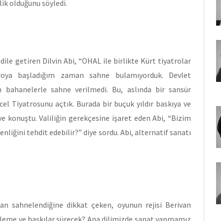
ik olduğunu söyledi.
dile getiren Dilvin Abi, “OHAL ile birlikte Kürt tiyatrolar
troya başladığım zaman sahne bulamıyorduk. Devlet
n bahanelerle sahne verilmedi. Bu, aslında bir sansür
l Tiyatrosunu açtık. Burada bir buçuk yıldır baskıya ve
ye konuştu. Valiliğin gerekçesine işaret eden Abi, “Bizim
iğini tehdit edebilir?” diye sordu. Abi, alternatif sanatı
an sahnelendiğine dikkat çeken, oyunun rejisi Berivan
leme ve baskılar sürecek? Ana dilimizde sanat yapmamız