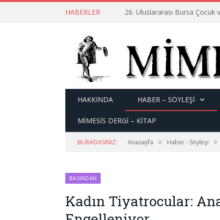
HABERLER
26. Uluslararası Bursa Çocuk v
HAKKINDA
HABER – SÖYLEŞI
MİMESİS DERGİ – KİTAP
»
»
BURADASINIZ:
Anasayfa
Haber - Söyleşi
BASINDAN
Kadın Tiyatrocular: A
Engelleniyor