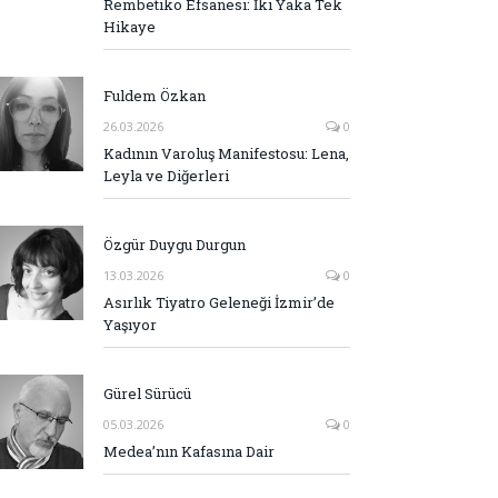
Rembetiko Efsanesi: İki Yaka Tek
Hikaye
Fuldem Özkan
26.03.2026
0
Kadının Varoluş Manifestosu: Lena,
Leyla ve Diğerleri
Özgür Duygu Durgun
13.03.2026
0
Asırlık Tiyatro Geleneği İzmir’de
Yaşıyor
Gürel Sürücü
05.03.2026
0
Medea’nın Kafasına Dair