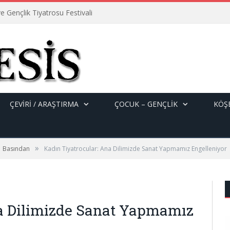
e Gençlik Tiyatrosu Festivali
ÇEVİRİ / ARAŞTIRMA
ÇOCUK – GENÇLIK
KÖŞE
»
Basından
Kadın Tiyatrocular: Ana Dilimizde Sanat Yapmamız Engelleniyor
na Dilimizde Sanat Yapmamız