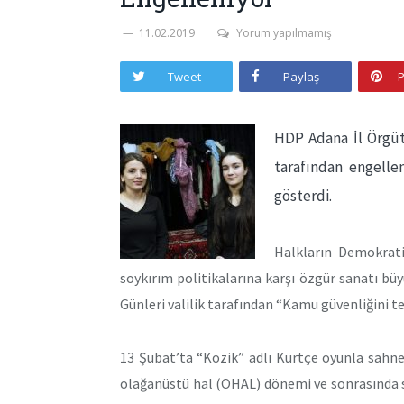
11.02.2019
Yorum yapılmamış
Tweet
Paylaş
P
HDP Adana İl Örgütü
tarafından engelle
gösterdi.
Halkların Demokrati
soykırım politikalarına karşı özgür sanatı büy
Günleri valilik tarafından “Kamu güvenliğini te
13 Şubat’ta “Kozik” adlı Kürtçe oyunla sahn
olağanüstü hal (OHAL) dönemi ve sonrasında s