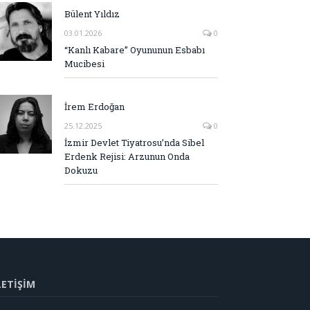
Bülent Yıldız
03.01.2026
0
“Kanlı Kabare” Oyununun Esbabı
Mucibesi
İrem Erdoğan
25.12.2025
0
İzmir Devlet Tiyatrosu’nda Sibel
Erdenk Rejisi: Arzunun Onda
Dokuzu
LETİŞİM