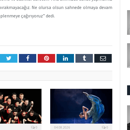
 bırakmayacağız. Ne olursa olsun sahnede olmaya devam
iplenmeye çağırıyoruz” dedi.
Twitter
Facebook
Pinterest
LinkedIn
Tumblr
E-
Posta
0
04.08.2026
0