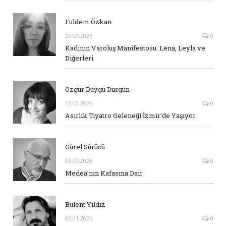
Fuldem Özkan
26.03.2026
0
Kadının Varoluş Manifestosu: Lena, Leyla ve
Diğerleri
Özgür Duygu Durgun
13.03.2026
0
Asırlık Tiyatro Geleneği İzmir’de Yaşıyor
Gürel Sürücü
05.03.2026
0
Medea’nın Kafasına Dair
Bülent Yıldız
03.01.2026
0