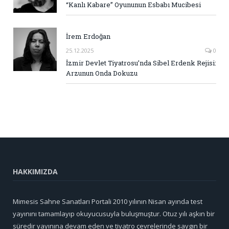
“Kanlı Kabare” Oyununun Esbabı Mucibesi
İrem Erdoğan
25.12.2025
0
İzmir Devlet Tiyatrosu’nda Sibel Erdenk Rejisi:
Arzunun Onda Dokuzu
HAKKIMIZDA
Mimesis Sahne Sanatları Portali 2010 yılının Nisan ayında test
yayınını tamamlayıp okuyucusuyla buluşmuştur. Otuz yılı aşkın bir
süredir yayınına devam eden ve tiyatro çevrelerinde saygın bir