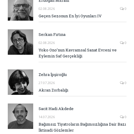
Erdoğan Mitrani
02.08.2026
0
Geçen Sezonun En İyi Oyunları IV
Serkan Fırtına
02.08.2026
0
Yoko Ono’nun Kavramsal Sanat Evreni ve
Eylemin Saf Gerçekliği
Zehra İpşiroğlu
27.07.2026
0
Akran Zorbalığı
Sacit Hadi Akdede
14.07.2026
0
Bağımsız Tiyatroların Bağımsızlığına Dair Bazı
İktisadi Gözlemler