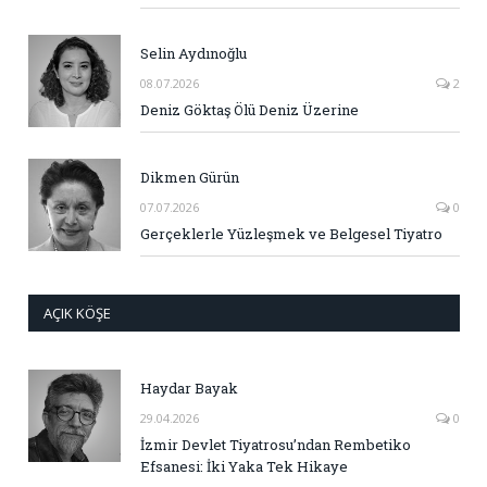
Selin Aydınoğlu
08.07.2026
2
Deniz Göktaş Ölü Deniz Üzerine
Dikmen Gürün
07.07.2026
0
Gerçeklerle Yüzleşmek ve Belgesel Tiyatro
AÇIK KÖŞE
Haydar Bayak
29.04.2026
0
İzmir Devlet Tiyatrosu’ndan Rembetiko
Efsanesi: İki Yaka Tek Hikaye