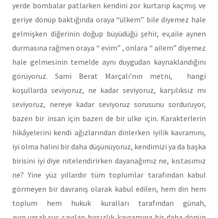
yerde bombalar patlarken kendini zor kurtarıp kaçmış ve
geriye dönüp baktığında oraya “ülkem” bile diyemez hale
gelmişken diğerinin doğup büyüdüğü şehir, ev,aile aynen
durmasına rağmen oraya “ evim” , onlara “ ailem” diyemez
hale gelmesinin temelde aynı duygudan kaynaklandığını
görüyoruz. Sami Berat Marçalı’nın metni, hangi
koşullarda seviyoruz, ne kadar seviyoruz, karşılıksız mı
seviyoruz, nereye kadar seviyoruz sorusunu sorduruyor,
bazen bir insan için bazen de bir ülke için. Karakterlerin
hikâyelerini kendi ağızlarından dinlerken iyilik kavramını,
iyi olma halini bir daha düşünüyoruz, kendimizi ya da başka
birisini iyi diye nitelendirirken dayanağımız ne, kıstasımız
ne? Yine yüz yıllardır tüm toplumlar tarafından kabul
görmeyen bir davranış olarak kabul edilen, hem din hem
toplum hem hukuk kuralları tarafından günah,
ayıp,yasak,suç sayılan hırsızlık kavramına bir daha dönüp