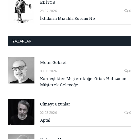
EDİTÖR
28.07.2026
0
İktidarın Mizahla Sorunu Ne
YAZARLAR
Metin Göksel
03.08.2026
0
Kardeşlikten Müşterekliğe: Ortak Hafızadan
Müşterek Geleceğe
Cüneyt Uzunlar
02.08.2026
0
Aptal