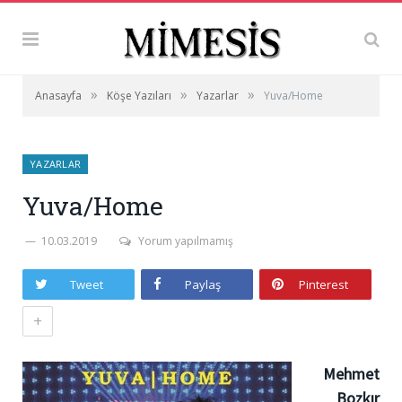
»
»
»
Anasayfa
Köşe Yazıları
Yazarlar
Yuva/Home
YAZARLAR
Yuva/Home
10.03.2019
Yorum yapılmamış
Tweet
Paylaş
Pinterest
+
Mehmet
Bozkır