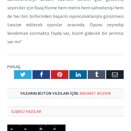
seyirciler için Yuva/Home hem metni hem sahnelenişi hem
de her biri birbirinden başarılı oyunculuklarıyla görülmesi
tavsiye edilecek oyunlar arasında. Oyunu seyredip
kendimize sormakta fayda var, bizim gidecek bir yerimiz
var mı?
PAYLAŞ.
Twitter
Facebook
Pinterest
LinkedIn
Tumblr
E-
Posta
YAZARIN BÜTÜN YAZILARI IÇIN:
MEHMET BOZKIR
ILIŞKILI
YAZILAR