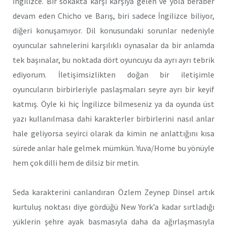
İngilizce. Bir sokakta karşı karşıya gelen ve yola beraber
devam eden Chicho ve Barış, biri sadece İngilizce biliyor,
diğeri konuşamıyor. Dil konusundaki sorunlar nedeniyle
oyuncular sahnelerini karşılıklı oynasalar da bir anlamda
tek başınalar, bu noktada dört oyuncuyu da ayrı ayrı tebrik
ediyorum. İletişimsizlikten doğan bir iletişimle
oyuncuların birbirleriyle paslaşmaları seyre ayrı bir keyif
katmış. Öyle ki hiç İngilizce bilmeseniz ya da oyunda üst
yazı kullanılmasa dahi karakterler birbirlerini nasıl anlar
hale geliyorsa seyirci olarak da kimin ne anlattığını kısa
sürede anlar hale gelmek mümkün. Yuva/Home bu yönüyle
hem çok dilli hem de dilsiz bir metin.
Seda karakterini canlandıran Özlem Zeynep Dinsel artık
kurtuluş noktası diye gördüğü New York’a kadar sırtladığı
yüklerin şehre ayak basmasıyla daha da ağırlaşmasıyla