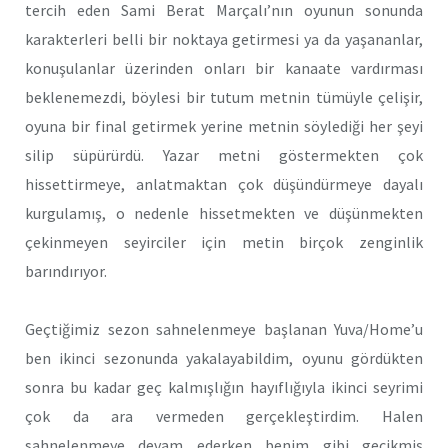
tercih eden Sami Berat Marçalı’nın oyunun sonunda
karakterleri belli bir noktaya getirmesi ya da yaşananlar,
konuşulanlar üzerinden onları bir kanaate vardırması
beklenemezdi, böylesi bir tutum metnin tümüyle çelişir,
oyuna bir final getirmek yerine metnin söylediği her şeyi
silip süpürürdü. Yazar metni göstermekten çok
hissettirmeye, anlatmaktan çok düşündürmeye dayalı
kurgulamış, o nedenle hissetmekten ve düşünmekten
çekinmeyen seyirciler için metin birçok zenginlik
barındırıyor.
Geçtiğimiz sezon sahnelenmeye başlanan Yuva/Home’u
ben ikinci sezonunda yakalayabildim, oyunu gördükten
sonra bu kadar geç kalmışlığın hayıflığıyla ikinci seyrimi
çok da ara vermeden gerçekleştirdim. Halen
sahnelenmeye devam ederken benim gibi gecikmiş