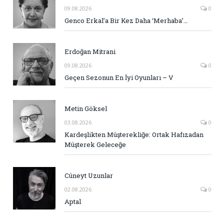
09.08.2026
0
Genco Erkal’a Bir Kez Daha ‘Merhaba’…
Erdoğan Mitrani
09.08.2026
0
Geçen Sezonun En İyi Oyunları – V
Metin Göksel
03.08.2026
0
Kardeşlikten Müşterekliğe: Ortak Hafızadan
Müşterek Geleceğe
Cüneyt Uzunlar
02.08.2026
0
Aptal