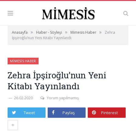
»
»
»
Anasayfa
Haber - Söyleşi
Mimesis Haber
Zehra
İpşiroğlu’nun Yeni Kitabı Yayınlandı
MIMESIS HABER
Zehra İpşiroğlu’nun Yeni
Kitabı Yayınlandı
26.02.2020
Yorum yapılmamış
Tweet
Paylaş
Pinterest
+