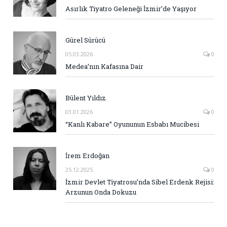
Asırlık Tiyatro Geleneği İzmir’de Yaşıyor
Gürel Sürücü
05.03.2026
0
Medea’nın Kafasına Dair
Bülent Yıldız
03.01.2026
0
“Kanlı Kabare” Oyununun Esbabı Mucibesi
İrem Erdoğan
25.12.2025
0
İzmir Devlet Tiyatrosu’nda Sibel Erdenk Rejisi:
Arzunun Onda Dokuzu