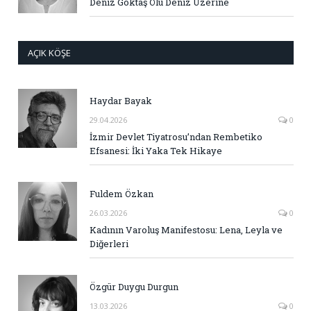
Deniz Göktaş Ölü Deniz Üzerine
AÇIK KÖŞE
Haydar Bayak
29.04.2026
0
İzmir Devlet Tiyatrosu’ndan Rembetiko
Efsanesi: İki Yaka Tek Hikaye
Fuldem Özkan
26.03.2026
0
Kadının Varoluş Manifestosu: Lena, Leyla ve
Diğerleri
Özgür Duygu Durgun
13.03.2026
0