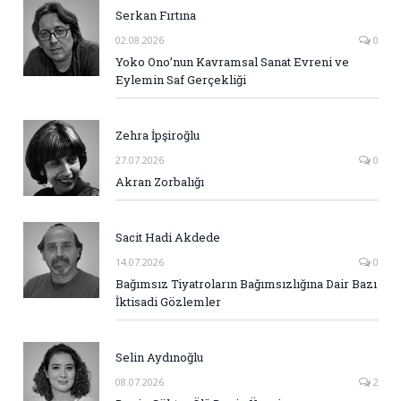
Serkan Fırtına
02.08.2026
0
Yoko Ono’nun Kavramsal Sanat Evreni ve
Eylemin Saf Gerçekliği
Zehra İpşiroğlu
27.07.2026
0
Akran Zorbalığı
Sacit Hadi Akdede
14.07.2026
0
Bağımsız Tiyatroların Bağımsızlığına Dair Bazı
İktisadi Gözlemler
Selin Aydınoğlu
08.07.2026
2