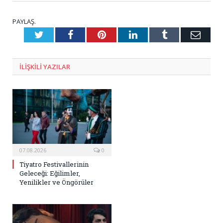
PAYLAŞ.
Twitter
Facebook
Pinterest
LinkedIn
Tumblr
E-
Posta
ILIŞKILI
YAZILAR
07.08.2026
0
Tiyatro Festivallerinin
Geleceği: Eğilimler,
Yenilikler ve Öngörüler