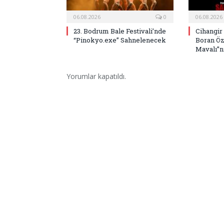
06.08.2026
0
06.08.2026
23. Bodrum Bale Festivali’nde
Cihangir
“Pinokyo.exe” Sahnelenecek
Boran Öz
Mavalı”nı
Yorumlar kapatıldı.