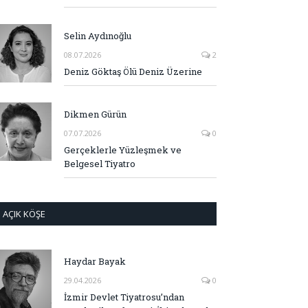
Selin Aydınoğlu
08.07.2026
2
Deniz Göktaş Ölü Deniz Üzerine
Dikmen Gürün
07.07.2026
0
Gerçeklerle Yüzleşmek ve
Belgesel Tiyatro
AÇIK KÖŞE
Haydar Bayak
29.04.2026
0
İzmir Devlet Tiyatrosu’ndan