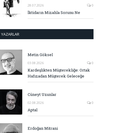
28.07.2026
0
İktidarın Mizahla Sorunu Ne
YAZARLAR
Metin Göksel
03.08.2026
0
Kardeşlikten Müşterekliğe: Ortak
Hafızadan Müşterek Geleceğe
Cüneyt Uzunlar
02.08.2026
0
Aptal
Erdoğan Mitrani