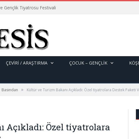
e Gençlik Tiyatrosu Festivali
ÇEVİRİ / ARAŞTIRMA
ÇOCUK – GENÇLIK
KÖŞE
»
Basından
Kültür ve Turizm Bakanı Açıkladı: Özel tiyatrolara Destek Paketi 
 Açıkladı: Özel tiyatrolara
z