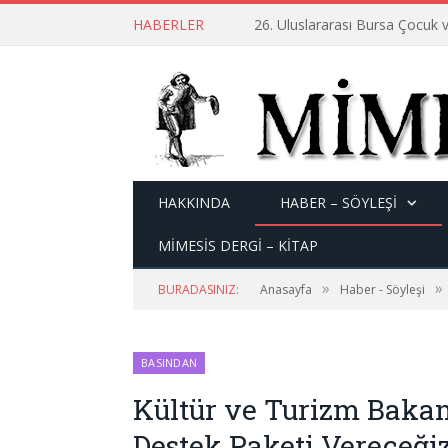
HABERLER
26. Uluslararası Bursa Çocuk v
HAKKINDA
HABER – SÖYLEŞI
MİMESİS DERGİ – KİTAP
»
»
BURADASINIZ:
Anasayfa
Haber - Söyleşi
BASINDAN
Kültür ve Turizm Bakanı
Destek Paketi Vereceği