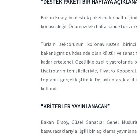
“DESTEK PAKETİ BİR HAFTAYA AÇIKLAN
Bakan Ersoy, bu destek paketini bir hafta için
konusu değil. Önümüzdeki hafta içinde turizm s
Turizm sektörünün koronavirüsten birinci
bakanlığımız uhdesinde olan kültür ve sanat fa
kadar ertelendi. Özellikle özel tiyatrolar da
tiyatroların temsilcileriyle, Tiyatro Kooperat
toplantı gerçekleştirdik. Detaylı olarak acil
kullandı.
“KRİTERLER YAYINLANACAK”
Bakan Ersoy, Güzel Sanatlar Genel Müdürlüğ
başvuracaklarıyla ilgili bir açıklama yayınlanac