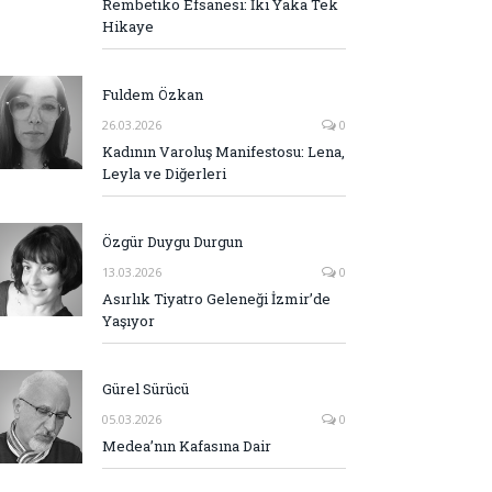
Rembetiko Efsanesi: İki Yaka Tek
Hikaye
Fuldem Özkan
26.03.2026
0
Kadının Varoluş Manifestosu: Lena,
Leyla ve Diğerleri
Özgür Duygu Durgun
13.03.2026
0
Asırlık Tiyatro Geleneği İzmir’de
Yaşıyor
Gürel Sürücü
05.03.2026
0
Medea’nın Kafasına Dair