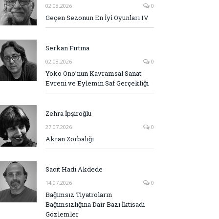
02.08.2026
0
Geçen Sezonun En İyi Oyunları IV
Serkan Fırtına
02.08.2026
0
Yoko Ono’nun Kavramsal Sanat
Evreni ve Eylemin Saf Gerçekliği
Zehra İpşiroğlu
27.07.2026
0
Akran Zorbalığı
Sacit Hadi Akdede
14.07.2026
0
Bağımsız Tiyatroların
Bağımsızlığına Dair Bazı İktisadi
Gözlemler