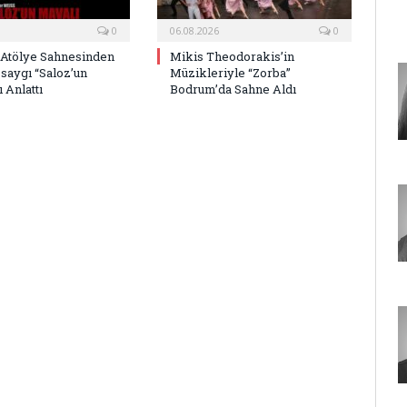
0
06.08.2026
0
 Atölye Sahnesinden
Mikis Theodorakis’in
saygı “Saloz’un
Müzikleriyle “Zorba”
 Anlattı
Bodrum’da Sahne Aldı