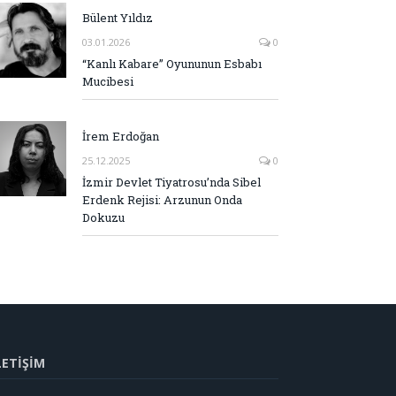
Bülent Yıldız
03.01.2026
0
“Kanlı Kabare” Oyununun Esbabı
Mucibesi
İrem Erdoğan
25.12.2025
0
İzmir Devlet Tiyatrosu’nda Sibel
Erdenk Rejisi: Arzunun Onda
Dokuzu
LETİŞİM