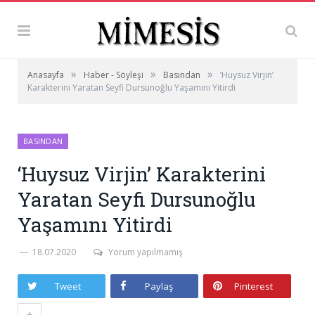
»
»
»
Anasayfa
Haber - Söyleşi
Basından
‘Huysuz Virjin’
Karakterini Yaratan Seyfi Dursunoğlu Yaşamını Yitirdi
BASINDAN
‘Huysuz Virjin’ Karakterini
Yaratan Seyfi Dursunoğlu
Yaşamını Yitirdi
18.07.2020
Yorum yapılmamış
Tweet
Paylaş
Pinterest
+