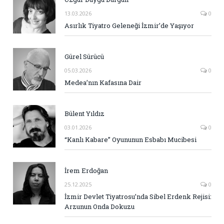
13.03.2026
0
Asırlık Tiyatro Geleneği İzmir’de Yaşıyor
Gürel Sürücü
05.03.2026
0
Medea’nın Kafasına Dair
Bülent Yıldız
03.01.2026
0
“Kanlı Kabare” Oyununun Esbabı Mucibesi
İrem Erdoğan
25.12.2025
0
İzmir Devlet Tiyatrosu’nda Sibel Erdenk Rejisi:
Arzunun Onda Dokuzu