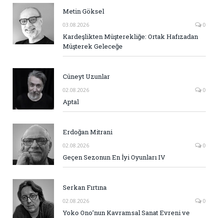
Metin Göksel
03.08.2026
0
Kardeşlikten Müşterekliğe: Ortak Hafızadan
Müşterek Geleceğe
Cüneyt Uzunlar
02.08.2026
0
Aptal
Erdoğan Mitrani
02.08.2026
0
Geçen Sezonun En İyi Oyunları IV
Serkan Fırtına
02.08.2026
0
Yoko Ono’nun Kavramsal Sanat Evreni ve