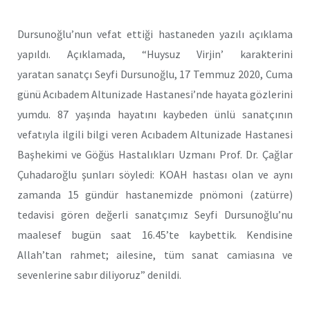
Dursunoğlu’nun vefat ettiği hastaneden yazılı açıklama
yapıldı. Açıklamada, “Huysuz Virjin’ karakterini
yaratan sanatçı Seyfi Dursunoğlu, 17 Temmuz 2020, Cuma
günü Acıbadem Altunizade Hastanesi’nde hayata gözlerini
yumdu. 87 yaşında hayatını kaybeden ünlü sanatçının
vefatıyla ilgili bilgi veren Acıbadem Altunizade Hastanesi
Başhekimi ve Göğüs Hastalıkları Uzmanı Prof. Dr. Çağlar
Çuhadaroğlu şunları söyledi: KOAH hastası olan ve aynı
zamanda 15 gündür hastanemizde pnömoni (zatürre)
tedavisi gören değerli sanatçımız Seyfi Dursunoğlu’nu
maalesef bugün saat 16.45’te kaybettik. Kendisine
Allah’tan rahmet; ailesine, tüm sanat camiasına ve
sevenlerine sabır diliyoruz” denildi.