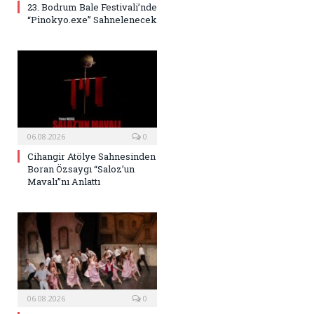
23. Bodrum Bale Festivali’nde
“Pinokyo.exe” Sahnelenecek
06.08.2026
0
Cihangir Atölye Sahnesinden
Boran Özsaygı “Saloz’un
Mavalı”nı Anlattı
06.08.2026
0