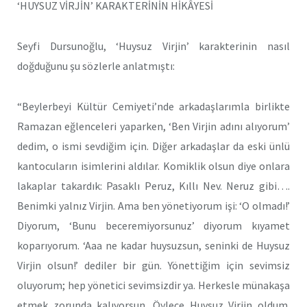
‘HUYSUZ VİRJİN’ KARAKTERİNİN HİKÂYESİ
Seyfi Dursunoğlu, ‘Huysuz Virjin’ karakterinin nasıl
doğduğunu şu sözlerle anlatmıştı:
“Beylerbeyi Kültür Cemiyeti’nde arkadaşlarımla birlikte
Ramazan eğlenceleri yaparken, ‘Ben Virjin adını alıyorum’
dedim, o ismi sevdiğim için. Diğer arkadaşlar da eski ünlü
kantocuların isimlerini aldılar. Komiklik olsun diye onlara
lakaplar takardık: Pasaklı Peruz, Kıllı Nev. Neruz gibi….
Benimki yalnız Virjin. Ama ben yönetiyorum işi: ‘O olmadı!’
Diyorum, ‘Bunu beceremiyorsunuz’ diyorum kıyamet
koparıyorum. ‘Aaa ne kadar huysuzsun, seninki de Huysuz
Virjin olsun!’ dediler bir gün. Yönettiğim için sevimsiz
oluyorum; hep yönetici sevimsizdir ya. Herkesle münakaşa
etmek zorunda kalıyorsun. Öylece Huysuz Virjin oldum.