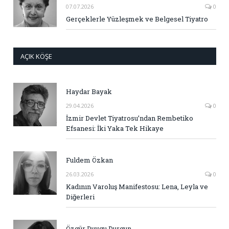
07.07.2026
0
Gerçeklerle Yüzleşmek ve Belgesel Tiyatro
AÇIK KÖŞE
Haydar Bayak
29.04.2026
0
İzmir Devlet Tiyatrosu’ndan Rembetiko
Efsanesi: İki Yaka Tek Hikaye
Fuldem Özkan
26.03.2026
0
Kadının Varoluş Manifestosu: Lena, Leyla ve
Diğerleri
Özgür Duygu Durgun