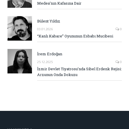
Medea’nın Kafasına Dair
Bülent Yıldız
03.01.2026
0
“Kanlı Kabare” Oyununun Esbabı Mucibesi
İrem Erdoğan
25.12.2025
0
İzmir Devlet Tiyatrosu’nda Sibel Erdenk Rejisi:
Arzunun Onda Dokuzu