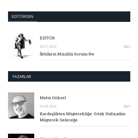
EDITÖRDEN
EDİTÖR
28.07.2026
0
İktidarın Mizahla Sorunu Ne
YAZARLAR
Metin Göksel
03.08.2026
0
Kardeşlikten Müşterekliğe: Ortak Hafızadan
Müşterek Geleceğe