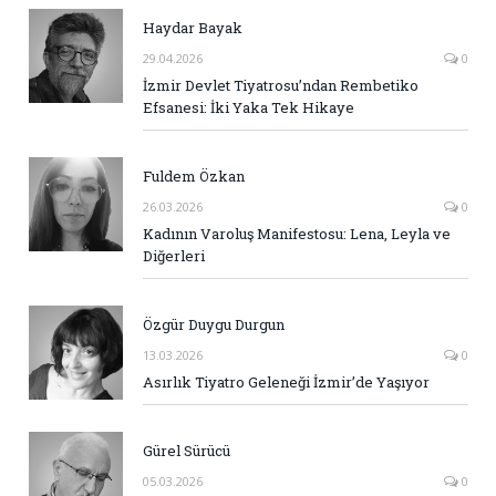
Haydar Bayak
29.04.2026
0
İzmir Devlet Tiyatrosu’ndan Rembetiko
Efsanesi: İki Yaka Tek Hikaye
Fuldem Özkan
26.03.2026
0
Kadının Varoluş Manifestosu: Lena, Leyla ve
Diğerleri
Özgür Duygu Durgun
13.03.2026
0
Asırlık Tiyatro Geleneği İzmir’de Yaşıyor
Gürel Sürücü
05.03.2026
0