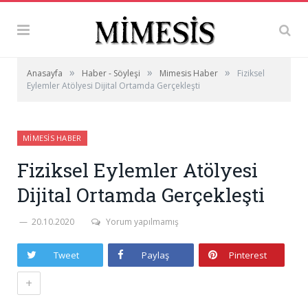
»
»
»
Anasayfa
Haber - Söyleşi
Mimesis Haber
Fiziksel
Eylemler Atölyesi Dijital Ortamda Gerçekleşti
MIMESIS HABER
Fiziksel Eylemler Atölyesi
Dijital Ortamda Gerçekleşti
20.10.2020
Yorum yapılmamış
Tweet
Paylaş
Pinterest
+