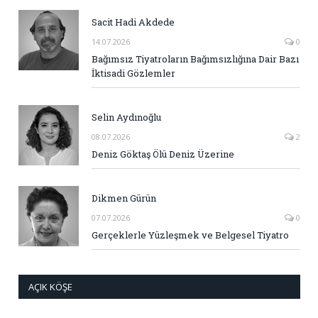
Sacit Hadi Akdede
14.07.2026
0
Bağımsız Tiyatroların Bağımsızlığına Dair Bazı
İktisadi Gözlemler
Selin Aydınoğlu
08.07.2026
2
Deniz Göktaş Ölü Deniz Üzerine
Dikmen Gürün
07.07.2026
0
Gerçeklerle Yüzleşmek ve Belgesel Tiyatro
AÇIK KÖŞE