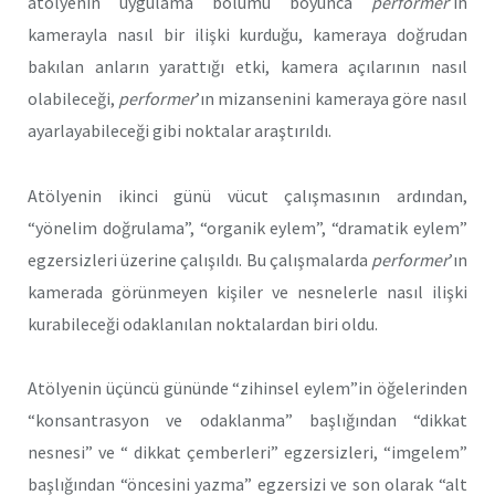
atölyenin uygulama bölümü boyunca
performer
’ın
kamerayla nasıl bir ilişki kurduğu, kameraya doğrudan
bakılan anların yarattığı etki, kamera açılarının nasıl
olabileceği,
performer
’ın mizansenini kameraya göre nasıl
ayarlayabileceği gibi noktalar araştırıldı.
Atölyenin ikinci günü vücut çalışmasının ardından,
“yönelim doğrulama”, “organik eylem”, “dramatik eylem”
egzersizleri üzerine çalışıldı. Bu çalışmalarda
performer
’ın
kamerada görünmeyen kişiler ve nesnelerle nasıl ilişki
kurabileceği odaklanılan noktalardan biri oldu.
Atölyenin üçüncü gününde “zihinsel eylem”in öğelerinden
“konsantrasyon ve odaklanma” başlığından “dikkat
nesnesi” ve “ dikkat çemberleri” egzersizleri, “imgelem”
başlığından “öncesini yazma” egzersizi ve son olarak “alt