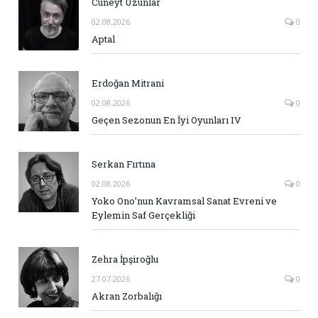
Cüneyt Uzunlar
02.08.2026
0
Aptal
Erdoğan Mitrani
02.08.2026
0
Geçen Sezonun En İyi Oyunları IV
Serkan Fırtına
02.08.2026
0
Yoko Ono’nun Kavramsal Sanat Evreni ve
Eylemin Saf Gerçekliği
Zehra İpşiroğlu
27.07.2026
0
Akran Zorbalığı