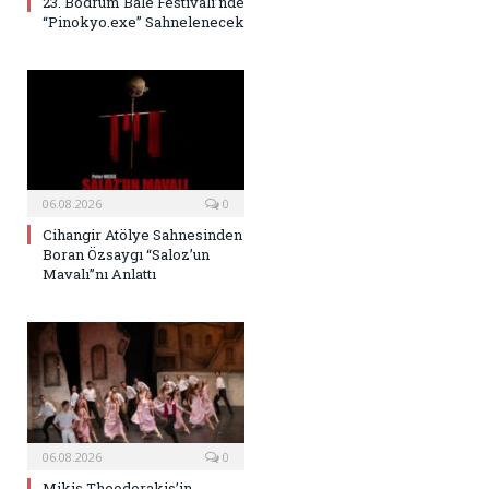
23. Bodrum Bale Festivali’nde
“Pinokyo.exe” Sahnelenecek
06.08.2026
0
Cihangir Atölye Sahnesinden
Boran Özsaygı “Saloz’un
Mavalı”nı Anlattı
06.08.2026
0
Mikis Theodorakis’in