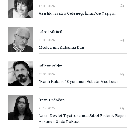
13.03.2026
0
Asırlık Tiyatro Geleneği İzmir’de Yaşıyor
Gürel Sürücü
05.03.2026
0
Medea’nın Kafasına Dair
Bülent Yıldız
03.01.2026
0
“Kanlı Kabare” Oyununun Esbabı Mucibesi
İrem Erdoğan
25.12.2025
0
İzmir Devlet Tiyatrosu’nda Sibel Erdenk Rejisi:
Arzunun Onda Dokuzu