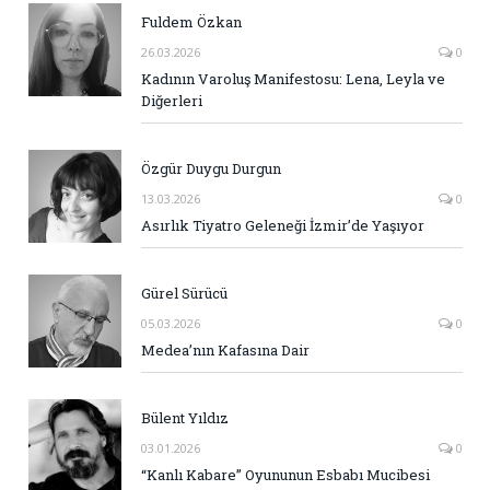
Fuldem Özkan
26.03.2026
0
Kadının Varoluş Manifestosu: Lena, Leyla ve
Diğerleri
Özgür Duygu Durgun
13.03.2026
0
Asırlık Tiyatro Geleneği İzmir’de Yaşıyor
Gürel Sürücü
05.03.2026
0
Medea’nın Kafasına Dair
Bülent Yıldız
03.01.2026
0
“Kanlı Kabare” Oyununun Esbabı Mucibesi