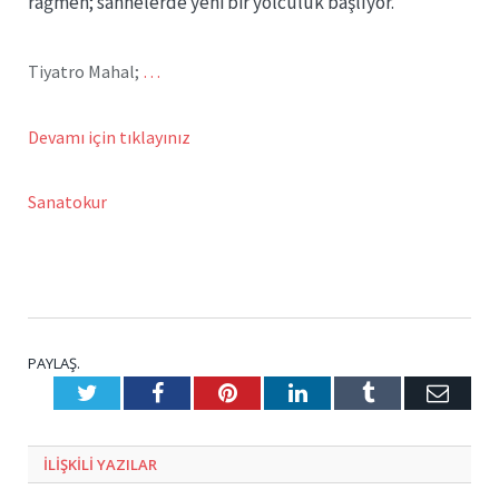
rağmen; sahnelerde yeni bir yolculuk başlıyor.
Tiyatro Mahal;
…
Devamı için tıklayınız
Sanatokur
PAYLAŞ.
Twitter
Facebook
Pinterest
LinkedIn
Tumblr
E-
Posta
ILIŞKILI
YAZILAR