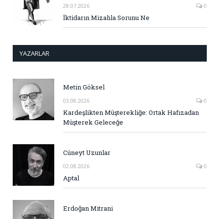
28.07.2026
0
İktidarın Mizahla Sorunu Ne
YAZARLAR
Metin Göksel
03.08.2026
0
Kardeşlikten Müşterekliğe: Ortak Hafızadan
Müşterek Geleceğe
Cüneyt Uzunlar
02.08.2026
0
Aptal
Erdoğan Mitrani