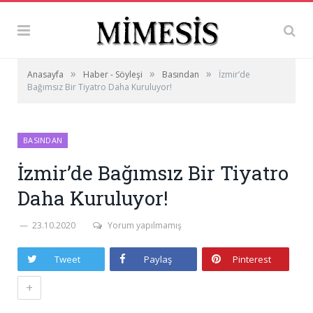
»
»
»
Anasayfa
Haber - Söyleşi
Basından
İzmir’de
Bağımsız Bir Tiyatro Daha Kuruluyor!
BASINDAN
İzmir’de Bağımsız Bir Tiyatro
Daha Kuruluyor!
23.10.2020
Yorum yapılmamış
Tweet
Paylaş
Pinterest
+