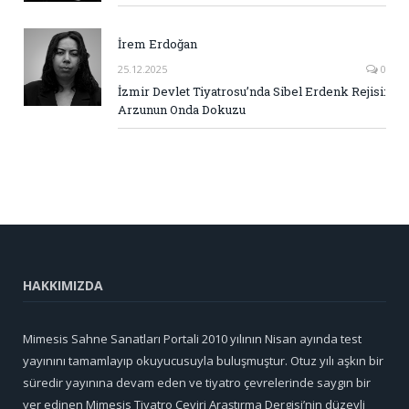
İrem Erdoğan
25.12.2025
0
İzmir Devlet Tiyatrosu’nda Sibel Erdenk Rejisi:
Arzunun Onda Dokuzu
HAKKIMIZDA
Mimesis Sahne Sanatları Portali 2010 yılının Nisan ayında test
yayınını tamamlayıp okuyucusuyla buluşmuştur. Otuz yılı aşkın bir
süredir yayınına devam eden ve tiyatro çevrelerinde saygın bir
yer edinen Mimesis Tiyatro Çeviri Araştırma Dergisi’nin düzeyli