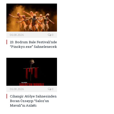
06.08.2026
0
23. Bodrum Bale Festivali’nde
“Pinokyo.exe” Sahnelenecek
06.08.2026
0
Cihangir Atölye Sahnesinden
Boran Özsaygı “Saloz’un
Mavalı”nı Anlattı