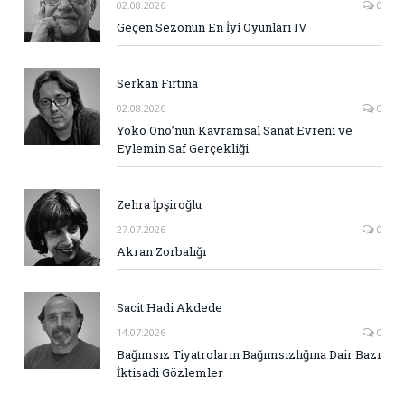
02.08.2026
0
Geçen Sezonun En İyi Oyunları IV
Serkan Fırtına
02.08.2026
0
Yoko Ono’nun Kavramsal Sanat Evreni ve
Eylemin Saf Gerçekliği
Zehra İpşiroğlu
27.07.2026
0
Akran Zorbalığı
Sacit Hadi Akdede
14.07.2026
0
Bağımsız Tiyatroların Bağımsızlığına Dair Bazı
İktisadi Gözlemler