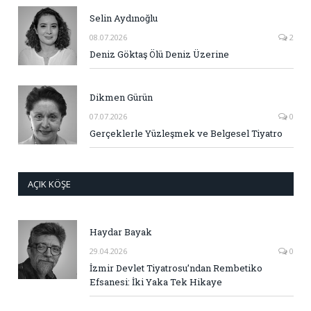
Selin Aydınoğlu
08.07.2026
2
Deniz Göktaş Ölü Deniz Üzerine
Dikmen Gürün
07.07.2026
0
Gerçeklerle Yüzleşmek ve Belgesel Tiyatro
AÇIK KÖŞE
Haydar Bayak
29.04.2026
0
İzmir Devlet Tiyatrosu’ndan Rembetiko
Efsanesi: İki Yaka Tek Hikaye