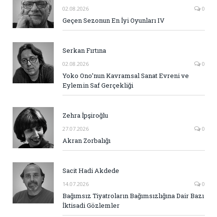
02.08.2026
0
Geçen Sezonun En İyi Oyunları IV
Serkan Fırtına
02.08.2026
0
Yoko Ono’nun Kavramsal Sanat Evreni ve
Eylemin Saf Gerçekliği
Zehra İpşiroğlu
27.07.2026
0
Akran Zorbalığı
Sacit Hadi Akdede
14.07.2026
0
Bağımsız Tiyatroların Bağımsızlığına Dair Bazı
İktisadi Gözlemler