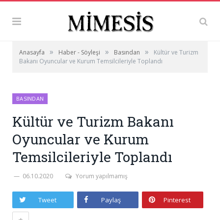
»
»
»
Anasayfa
Haber - Söyleşi
Basından
Kültür ve Turizm
Bakanı Oyuncular ve Kurum Temsilcileriyle Toplandı
BASINDAN
Kültür ve Turizm Bakanı
Oyuncular ve Kurum
Temsilcileriyle Toplandı
06.10.2020
Yorum yapılmamış
Tweet
Paylaş
Pinterest
+