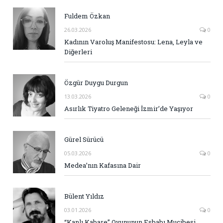
Fuldem Özkan
26.03.2026
0
Kadının Varoluş Manifestosu: Lena, Leyla ve
Diğerleri
Özgür Duygu Durgun
13.03.2026
0
Asırlık Tiyatro Geleneği İzmir’de Yaşıyor
Gürel Sürücü
05.03.2026
0
Medea’nın Kafasına Dair
Bülent Yıldız
03.01.2026
0
“Kanlı Kabare” Oyununun Esbabı Mucibesi