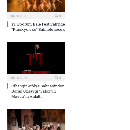
06.08.2026
0
23. Bodrum Bale Festivali’nde
“Pinokyo.exe” Sahnelenecek
06.08.2026
0
Cihangir Atölye Sahnesinden
Boran Özsaygı “Saloz’un
Mavalı”nı Anlattı