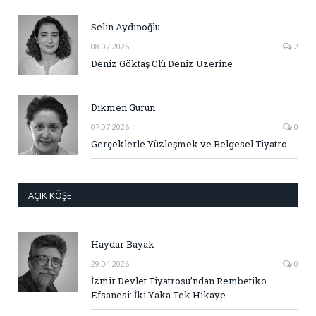
Selin Aydınoğlu
08.07.2026
2
Deniz Göktaş Ölü Deniz Üzerine
Dikmen Gürün
07.07.2026
0
Gerçeklerle Yüzleşmek ve Belgesel Tiyatro
AÇIK KÖŞE
Haydar Bayak
29.04.2026
0
İzmir Devlet Tiyatrosu’ndan Rembetiko
Efsanesi: İki Yaka Tek Hikaye