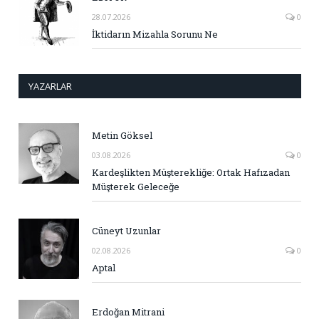
28.07.2026
0
İktidarın Mizahla Sorunu Ne
YAZARLAR
Metin Göksel
03.08.2026
0
Kardeşlikten Müşterekliğe: Ortak Hafızadan
Müşterek Geleceğe
Cüneyt Uzunlar
02.08.2026
0
Aptal
Erdoğan Mitrani