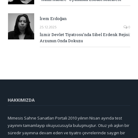
İrem Erdoğan
25.12.2025
0
İzmir Devlet Tiyatrosu’nda Sibel Erdenk Rejisi:
Arzunun Onda Dokuzu
HAKKIMIZDA
Mimesis Sahne Sanatları Portali 2010 yılının Nisan ayında test
yayınını tamamlayıp okuyucusuyla buluşmuştur. Otuz yılı aşkın bir
süredir yayınına devam eden ve tiyatro çevrelerinde saygın bir