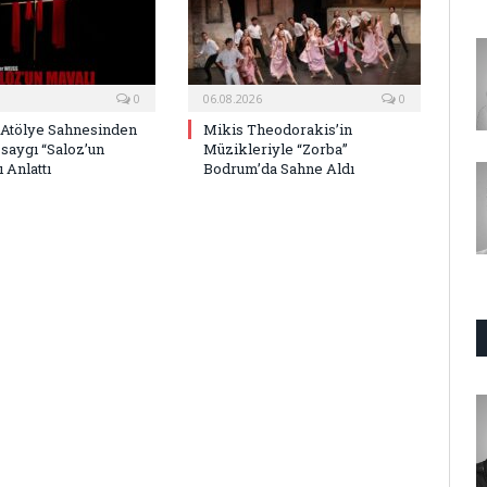
0
06.08.2026
0
 Atölye Sahnesinden
Mikis Theodorakis’in
saygı “Saloz’un
Müzikleriyle “Zorba”
 Anlattı
Bodrum’da Sahne Aldı