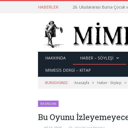
HABERLER
26. Uluslararası Bursa Çocuk v
HAKKINDA
HABER – SÖYLEŞI
MİMESİS DERGİ – KİTAP
»
»
BURADASINIZ:
Anasayfa
Haber - Söyleşi
BASINDAN
Bu Oyunu İzleyemeyece