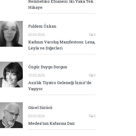
Rembetiko Efsanesi: İki Yaka Tek
Hikaye
Fuldem Özkan
26.03.2026
0
Kadının Varoluş Manifestosu: Lena,
Leyla ve Diğerleri
Özgür Duygu Durgun
13.03.2026
0
Asırlık Tiyatro Geleneği İzmir’de
Yaşıyor
Gürel Sürücü
05.03.2026
0
Medea’nın Kafasına Dair