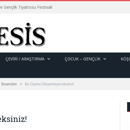
e Gençlik Tiyatrosu Festivali
ÇEVİRİ / ARAŞTIRMA
ÇOCUK – GENÇLIK
KÖŞE
»
Basından
Bu Oyunu İzleyemeyeceksiniz!
ksiniz!