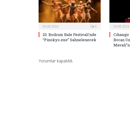
06.08.2026
0
06.08.2026
23. Bodrum Bale Festivali’nde
Cihangir
“Pinokyo.exe” Sahnelenecek
Boran Öz
Mavalı”nı
Yorumlar kapatıldı.