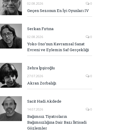
02.08.2026
0
Geçen Sezonun En İyi Oyunları IV
Serkan Fırtına
02.08.2026
0
Yoko Ono’nun Kavramsal Sanat
Evreni ve Eylemin Saf Gerçekliği
Zehra İpşiroğlu
27.07.2026
0
Akran Zorbalığı
Sacit Hadi Akdede
14.07.2026
0
Bağımsız Tiyatroların
Bağımsızlığına Dair Bazı İktisadi
Gözlemler