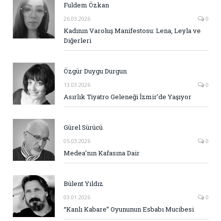
Fuldem Özkan
26.03.2026
0
Kadının Varoluş Manifestosu: Lena, Leyla ve
Diğerleri
Özgür Duygu Durgun
13.03.2026
0
Asırlık Tiyatro Geleneği İzmir’de Yaşıyor
Gürel Sürücü
05.03.2026
0
Medea’nın Kafasına Dair
Bülent Yıldız
03.01.2026
0
“Kanlı Kabare” Oyununun Esbabı Mucibesi