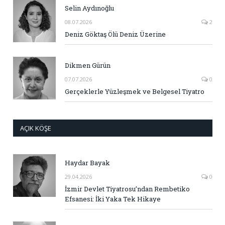
Selin Aydınoğlu
08.07.2026
2
Deniz Göktaş Ölü Deniz Üzerine
Dikmen Gürün
07.07.2026
0
Gerçeklerle Yüzleşmek ve Belgesel Tiyatro
AÇIK KÖŞE
Haydar Bayak
29.04.2026
0
İzmir Devlet Tiyatrosu’ndan Rembetiko
Efsanesi: İki Yaka Tek Hikaye