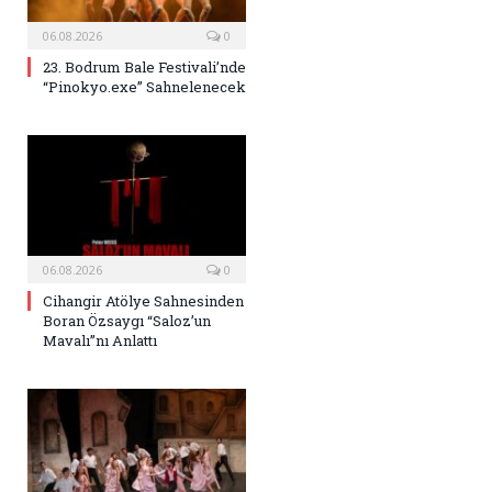
06.08.2026
0
23. Bodrum Bale Festivali’nde
“Pinokyo.exe” Sahnelenecek
06.08.2026
0
Cihangir Atölye Sahnesinden
Boran Özsaygı “Saloz’un
Mavalı”nı Anlattı