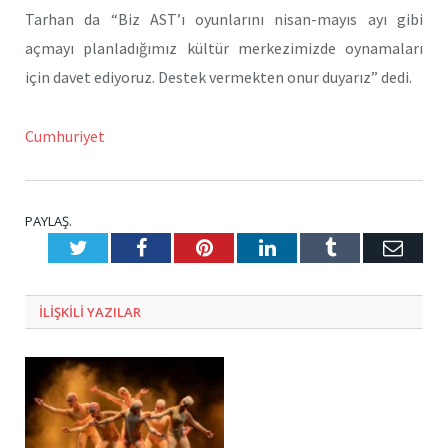
Tarhan da “Biz AST’ı oyunlarını nisan-mayıs ayı gibi
açmayı planladığımız kültür merkezimizde oynamaları
için davet ediyoruz. Destek vermekten onur duyarız” dedi.
Cumhuriyet
PAYLAŞ.
Twitter
Facebook
Pinterest
LinkedIn
Tumblr
E-
Posta
ILIŞKILI
YAZILAR