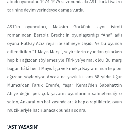
alındı oyuncular. 1974-1975 sezonunda da AST Türk tiyatro
tarihine deyim yerindeyse damga vurdu.
AST’ın oyuncuları, Maksim Gorki’nin aynı isimli
romanından Bertolt Brecht’in oyunlaştırdığı “Ana” adlı
oyunu Rutkay Aziz rejisi ile sahneye taşıdı. Ve bu oyunda
dillendirilen “1 Mayıs Marşı”, seyircilerin oyundan çıkarken
hep bir ağızdan söylemesiyle Türkiye’ye mal oldu. Bu marş
bugün hâlâ her 1 Mayıs İşçi ve Emekçi Bayramı’nda hep bir
ağızdan söyleniyor. Ancak ne yazık ki tam 58 yıldır Uğur
Mumcu’dan Faruk Erem’e, Yaşar Kemal’den Sabahattin
Ali’ye değin pek çok yazarın oyunlarının sahnelendiği o
salon, Ankaralının hafızasında artık hep o repliklerle, oyun
müzikleriyle hatırlanacak bundan sonra.
‘AST YAŞASIN’