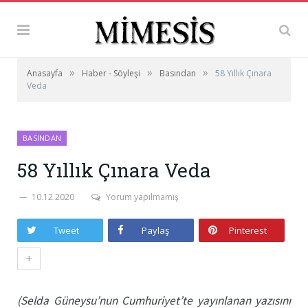
»
»
»
Anasayfa
Haber - Söyleşi
Basından
58 Yıllık Çınara
Veda
BASINDAN
58 Yıllık Çınara Veda
10.12.2020
Yorum yapılmamış
Tweet
Paylaş
Pinterest
+
(Selda Güneysu’nun Cumhuriyet’te yayınlanan yazısını