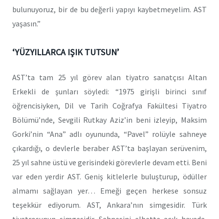
bulunuyoruz, bir de bu değerli yapıyı kaybetmeyelim. AST
yaşasın.”
‘YÜZYILLARCA IŞIK TUTSUN’
AST’ta tam 25 yıl görev alan tiyatro sanatçısı Altan
Erkekli de şunları söyledi: “1975 girişli birinci sınıf
öğrencisiyken, Dil ve Tarih Coğrafya Fakültesi Tiyatro
Bölümü’nde, Sevgili Rutkay Aziz’in beni izleyip, Maksim
Gorki’nin “Ana” adlı oyununda, “Pavel” rolüyle sahneye
çıkardığı, o devlerle beraber AST’ta başlayan serüvenim,
25 yıl sahne üstü ve gerisindeki görevlerle devam etti. Beni
var eden yerdir AST. Geniş kitlelerle buluşturup, ödüller
almamı sağlayan yer… Emeği geçen herkese sonsuz
teşekkür ediyorum. AST, Ankara’nın simgesidir. Türk
tiyatrosunun simgesidir. Sahnesini elbette açık havada,