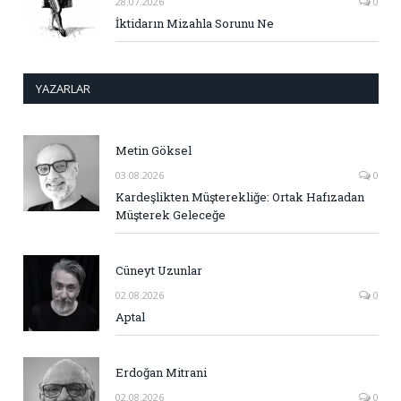
28.07.2026
0
İktidarın Mizahla Sorunu Ne
YAZARLAR
Metin Göksel
03.08.2026
0
Kardeşlikten Müşterekliğe: Ortak Hafızadan
Müşterek Geleceğe
Cüneyt Uzunlar
02.08.2026
0
Aptal
Erdoğan Mitrani
02.08.2026
0