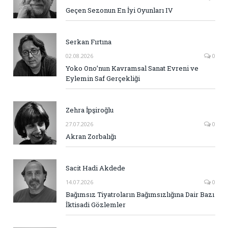
Geçen Sezonun En İyi Oyunları IV
Serkan Fırtına
02.08.2026
0
Yoko Ono’nun Kavramsal Sanat Evreni ve
Eylemin Saf Gerçekliği
Zehra İpşiroğlu
27.07.2026
0
Akran Zorbalığı
Sacit Hadi Akdede
14.07.2026
0
Bağımsız Tiyatroların Bağımsızlığına Dair Bazı
İktisadi Gözlemler