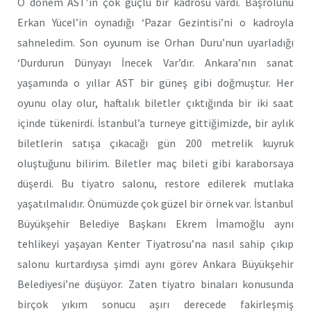
O dönem AST’ın çok güçlü bir kadrosu vardı. Başrolünü
Erkan Yücel’in oynadığı ‘Pazar Gezintisi’ni o kadroyla
sahneledim. Son oyunum ise Orhan Duru’nun uyarladığı
‘Durdurun Dünyayı İnecek Var’dır. Ankara’nın sanat
yaşamında o yıllar AST bir güneş gibi doğmuştur. Her
oyunu olay olur, haftalık biletler çıktığında bir iki saat
içinde tükenirdi. İstanbul’a turneye gittiğimizde, bir aylık
biletlerin satışa çıkacağı gün 200 metrelik kuyruk
oluştuğunu bilirim. Biletler maç bileti gibi karaborsaya
düşerdi. Bu tiyatro salonu, restore edilerek mutlaka
yaşatılmalıdır. Önümüzde çok güzel bir örnek var. İstanbul
Büyükşehir Belediye Başkanı Ekrem İmamoğlu aynı
tehlikeyi yaşayan Kenter Tiyatrosu’na nasıl sahip çıkıp
salonu kurtardıysa şimdi aynı görev Ankara Büyükşehir
Belediyesi’ne düşüyor. Zaten tiyatro binaları konusunda
birçok yıkım sonucu aşırı derecede fakirleşmiş