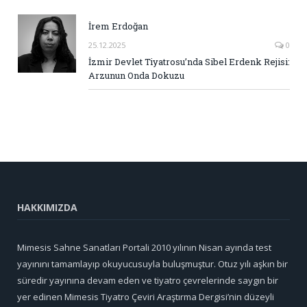
İrem Erdoğan
25.12.2025
0
İzmir Devlet Tiyatrosu’nda Sibel Erdenk Rejisi:
Arzunun Onda Dokuzu
HAKKIMIZDA
Mimesis Sahne Sanatları Portali 2010 yılının Nisan ayında test
yayınını tamamlayıp okuyucusuyla buluşmuştur. Otuz yılı aşkın bir
süredir yayınına devam eden ve tiyatro çevrelerinde saygın bir
yer edinen Mimesis Tiyatro Çeviri Araştırma Dergisi’nin düzeyli