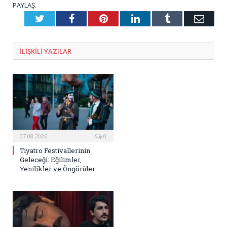
PAYLAŞ.
Twitter
Facebook
Pinterest
LinkedIn
Tumblr
E-
Posta
ILIŞKILI
YAZILAR
07.08.2026
0
Tiyatro Festivallerinin
Geleceği: Eğilimler,
Yenilikler ve Öngörüler