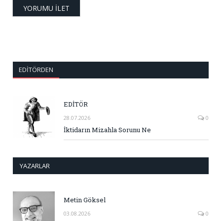
EDITÖRDEN
EDİTÖR
28.07.2026
0
İktidarın Mizahla Sorunu Ne
YAZARLAR
Metin Göksel
03.08.2026
0