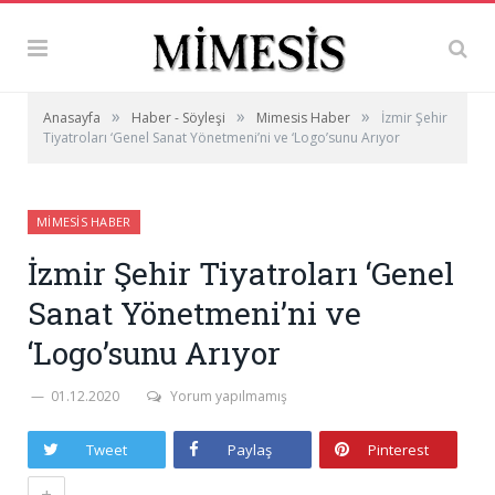
»
»
»
Anasayfa
Haber - Söyleşi
Mimesis Haber
İzmir Şehir
Tiyatroları ‘Genel Sanat Yönetmeni’ni ve ‘Logo’sunu Arıyor
MIMESIS HABER
İzmir Şehir Tiyatroları ‘Genel
Sanat Yönetmeni’ni ve
‘Logo’sunu Arıyor
01.12.2020
Yorum yapılmamış
Tweet
Paylaş
Pinterest
+