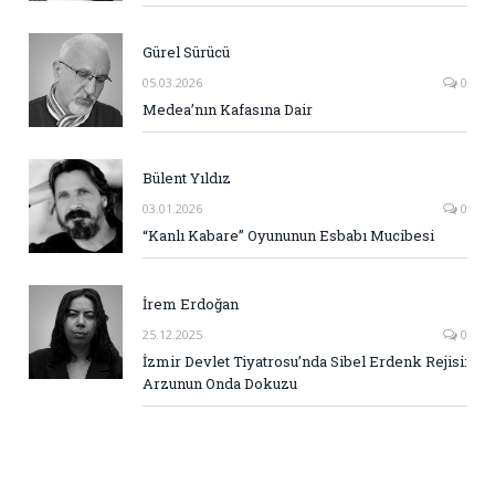
Gürel Sürücü
05.03.2026
0
Medea’nın Kafasına Dair
Bülent Yıldız
03.01.2026
0
“Kanlı Kabare” Oyununun Esbabı Mucibesi
İrem Erdoğan
25.12.2025
0
İzmir Devlet Tiyatrosu’nda Sibel Erdenk Rejisi:
Arzunun Onda Dokuzu