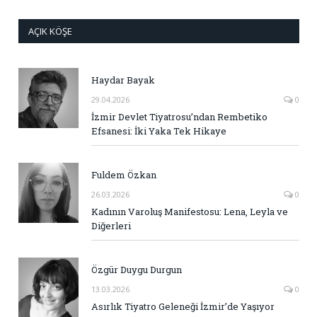
AÇIK KÖŞE
Haydar Bayak
29.04.2026
0
İzmir Devlet Tiyatrosu’ndan Rembetiko
Efsanesi: İki Yaka Tek Hikaye
Fuldem Özkan
26.03.2026
0
Kadının Varoluş Manifestosu: Lena, Leyla ve
Diğerleri
Özgür Duygu Durgun
13.03.2026
0
Asırlık Tiyatro Geleneği İzmir’de Yaşıyor