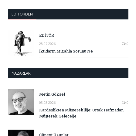
EDITÖRDEN
EDİTÖR
28.07.2026
0
İktidarın Mizahla Sorunu Ne
YAZARLAR
Metin Göksel
03.08.2026
0
Kardeşlikten Müşterekliğe: Ortak Hafızadan
Müşterek Geleceğe
Cüneyt Uzunlar