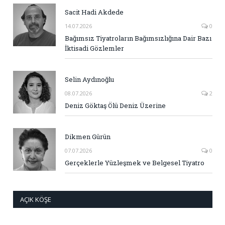
Sacit Hadi Akdede
14.07.2026
0
Bağımsız Tiyatroların Bağımsızlığına Dair Bazı
İktisadi Gözlemler
Selin Aydınoğlu
08.07.2026
2
Deniz Göktaş Ölü Deniz Üzerine
Dikmen Gürün
07.07.2026
0
Gerçeklerle Yüzleşmek ve Belgesel Tiyatro
AÇIK KÖŞE