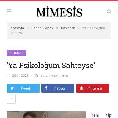
»
»
»
Anasayfa
Haber - Söyleşi
Basından
‘Ya Psikoloğum
Sahteyse’
BASINDAN
‘Ya Psikoloğum Sahteyse’
26.01.2021
Yorum yapılmamış
Tweet
Paylaş
Pinterest
+
Yeni tip