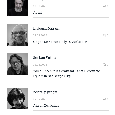
02.08.2026
0
Aptal
Erdoğan Mitrani
02.08.2026
0
Geçen Sezonun En İyi Oyunları IV
Serkan Fırtına
02.08.2026
0
Yoko Ono’nun Kavramsal Sanat Evreni ve
Eylemin Saf Gerçekliği
Zehra İpşiroğlu
27.07.2026
0
Akran Zorbalığı