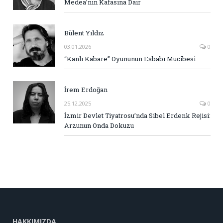
Medea’nın Kafasına Dair
Bülent Yıldız
03.01.2026
0
“Kanlı Kabare” Oyununun Esbabı Mucibesi
İrem Erdoğan
25.12.2025
0
İzmir Devlet Tiyatrosu’nda Sibel Erdenk Rejisi:
Arzunun Onda Dokuzu
HAKKIMIZDA