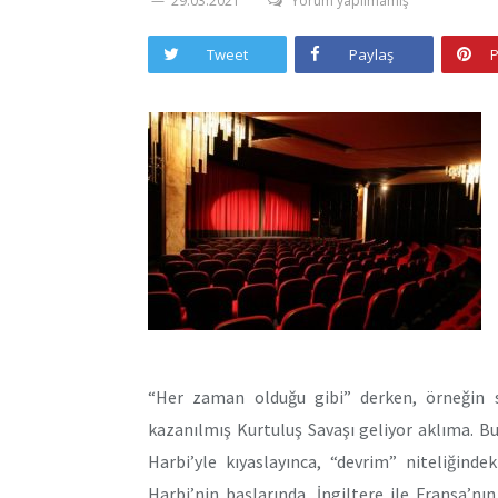
29.03.2021
Yorum yapılmamış
Tweet
Paylaş
P
“Her zaman olduğu gibi” derken, örneğin 
kazanılmış Kurtuluş Savaşı geliyor aklıma. B
Harbi’yle kıyaslayınca, “devrim” niteliğind
Harbi’nin başlarında, İngiltere ile Fransa’nı