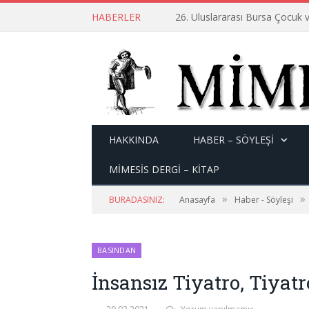
HABERLER
26. Uluslararası Bursa Çocuk v
HAKKINDA
HABER – SÖYLEŞI
MİMESİS DERGİ – KİTAP
»
»
BURADASINIZ:
Anasayfa
Haber - Söyleşi
BASINDAN
İnsansız Tiyatro, Tiyat