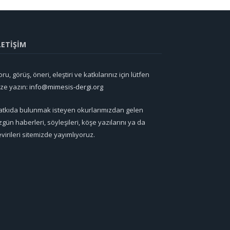
LETİŞİM
ru, görüş, öneri, eleştiri ve katkılarınız için lütfen
ize yazın:
info@mimesis-dergi.org
atkıda bulunmak isteyen okurlarımızdan gelen
zgün haberleri, söyleşileri, köşe yazılarını ya da
evirileri sitemizde yayımlıyoruz.