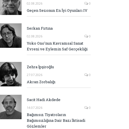
02.08.2026
0
Geçen Sezonun En İyi Oyunları IV
Serkan Fırtına
02.08.2026
0
Yoko Ono’nun Kavramsal Sanat
Evreni ve Eylemin Saf Gerçekliği
Zehra İpşiroğlu
27.07.2026
0
Akran Zorbalığı
Sacit Hadi Akdede
14.07.2026
0
Bağımsız Tiyatroların
Bağımsızlığına Dair Bazı İktisadi
Gözlemler