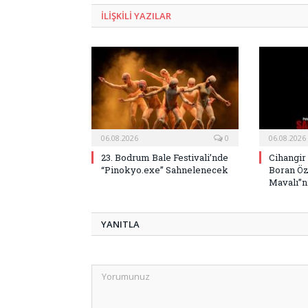
ILIŞKILI
YAZILAR
06.08.2026
0
06.08.2026
23. Bodrum Bale Festivali’nde
Cihangir
“Pinokyo.exe” Sahnelenecek
Boran Öz
Mavalı”nı
YANITLA