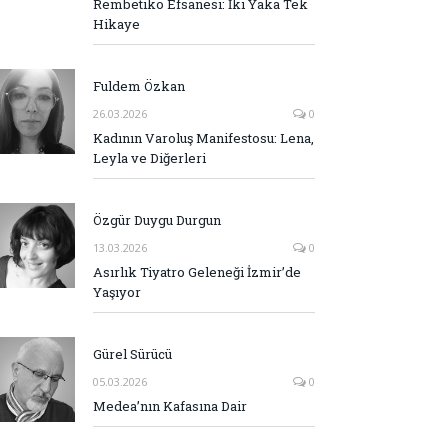
Rembetiko Efsanesi: İki Yaka Tek
Hikaye
Fuldem Özkan
26.03.2026
0
Kadının Varoluş Manifestosu: Lena,
Leyla ve Diğerleri
Özgür Duygu Durgun
13.03.2026
0
Asırlık Tiyatro Geleneği İzmir’de
Yaşıyor
Gürel Sürücü
05.03.2026
0
Medea’nın Kafasına Dair