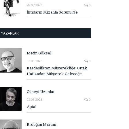
28.07.2026
0
İktidarın Mizahla Sorunu Ne
YAZARLAR
Metin Göksel
03.08.2026
0
Kardeşlikten Müşterekliğe: Ortak
Hafızadan Müşterek Geleceğe
Cüneyt Uzunlar
02.08.2026
0
Aptal
Erdoğan Mitrani