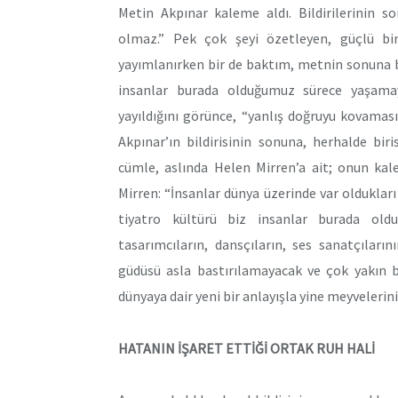
Metin Akpınar kaleme aldı. Bildirilerinin so
olmaz.” Pek çok şeyi özetleyen, güçlü bir f
yayımlanırken bir de baktım, metnin sonuna b
insanlar burada olduğumuz sürece yaşama
yayıldığını görünce, “yanlış doğruyu kovama
Akpınar’ın bildirisinin sonuna, herhalde bi
cümle, aslında Helen Mirren’a ait; onun kale
Mirren: “İnsanlar dünya üzerinde var oldukları
tiyatro kültürü biz insanlar burada old
tasarımcıların, dansçıların, ses sanatçılar
güdüsü asla bastırılamayacak ve çok yakın bi
dünyaya dair yeni bir anlayışla yine meyvelerin
HATANIN İŞARET ETTİĞİ ORTAK RUH HALİ