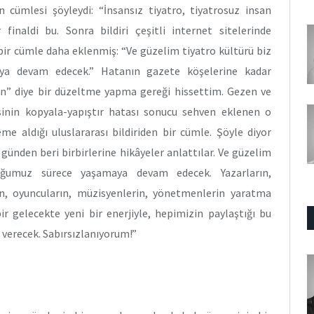
n cümlesi şöyleydi: “İnsansız tiyatro, tiyatrosuz insan
inaldi bu. Sonra bildiri çeşitli internet sitelerinde
ir cümle daha eklenmiş: “Ve güzelim tiyatro kültürü biz
ya devam edecek.” Hatanın gazete köşelerine kadar
sın” diye bir düzeltme yapma gereği hissettim. Gezen ve
risinin kopyala-yapıştır hatası sonucu sehven eklenen o
me aldığı uluslararası bildiriden bir cümle. Şöyle diyor
 günden beri birbirlerine hikâyeler anlattılar. Ve güzelim
uğumuz sürece yaşamaya devam edecek. Yazarların,
ının, oyuncuların, müzisyenlerin, yönetmenlerin yaratma
r gelecekte yeni bir enerjiyle, hepimizin paylaştığı bu
i verecek. Sabırsızlanıyorum!”