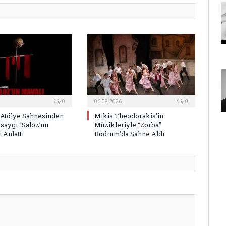
0
06.08.2026
0
 Atölye Sahnesinden
Mikis Theodorakis’in
saygı “Saloz’un
Müzikleriyle “Zorba”
 Anlattı
Bodrum’da Sahne Aldı