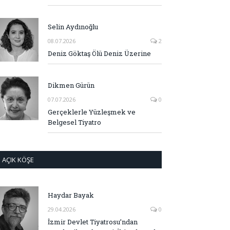
Selin Aydınoğlu
08.07.2026
2
Deniz Göktaş Ölü Deniz Üzerine
Dikmen Gürün
07.07.2026
0
Gerçeklerle Yüzleşmek ve
Belgesel Tiyatro
AÇIK KÖŞE
Haydar Bayak
29.04.2026
0
İzmir Devlet Tiyatrosu’ndan