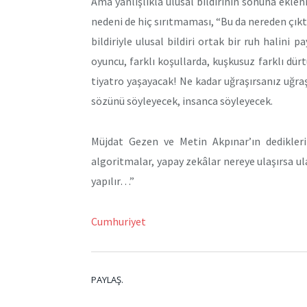
Ama yanlışlıkla ulusal bildirinin sonuna ekl
nedeni de hiç sırıtmaması, “Bu da nereden çık
bildiriyle ulusal bildiri ortak bir ruh halini 
oyuncu, farklı koşullarda, kuşkusuz farklı dürtü
tiyatro yaşayacak! Ne kadar uğraşırsanız uğraşın
sözünü söyleyecek, insanca söyleyecek.
Müjdat Gezen ve Metin Akpınar’ın dedikleri g
algoritmalar, yapay zekâlar nereye ulaşırsa ulaş
yapılır…”
Cumhuriyet
PAYLAŞ.