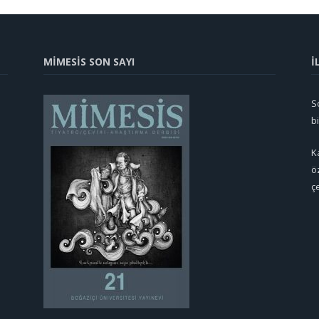
MİMESİS SON SAYI
İ
So
b
K
ö
ç