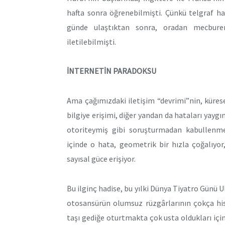
hafta sonra öğrenebilmişti. Çünkü telgraf ha
günde ulaştıktan sonra, oradan mecburen
iletilebilmişti.
İNTERNETİN PARADOKSU
Ama çağımızdaki iletişim “devrimi”nin, kürese
bilgiye erişimi, diğer yandan da hataları yaygınl
otoriteymiş gibi soruşturmadan kabullenme
içinde o hata, geometrik bir hızla çoğalıyo
sayısal güce erişiyor.
Bu ilginç hadise, bu yılki Dünya Tiyatro Günü Ulu
otosansürün olumsuz rüzgârlarının çokça hiss
taşı gediğe oturtmakta çok usta oldukları içi