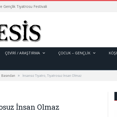
e Gençlik Tiyatrosu Festivali
ÇEVİRİ / ARAŞTIRMA
ÇOCUK – GENÇLIK
KÖŞE
»
Basından
İnsansız Tiyatro, Tiyatrosuz İnsan Olmaz
rosuz İnsan Olmaz