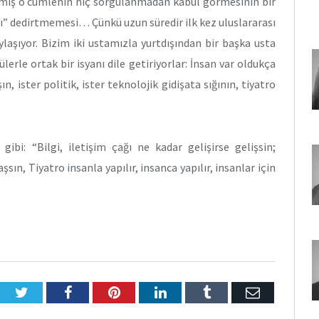
enmiş o cümlenin hiç sorgulanmadan kabul görmesinin bir
tı” dedirtmemesi… Çünkü uzun süredir ilk kez uluslararası
paylaşıyor. Bizim iki ustamızla yurtdışından bir başka usta
lerle ortak bir isyanı dile getiriyorlar: İnsan var oldukça
, ister politik, ister teknolojik gidişata sığının, tiyatro
ibi: “Bilgi, iletişim çağı ne kadar gelişirse gelişsin;
sın, Tiyatro insanla yapılır, insanca yapılır, insanlar için
Twitter
Facebook
Pinterest
LinkedIn
Tumblr
E-
Posta