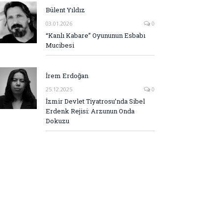
Bülent Yıldız
03.01.2026
0
“Kanlı Kabare” Oyununun Esbabı
Mucibesi
İrem Erdoğan
25.12.2025
0
İzmir Devlet Tiyatrosu’nda Sibel
Erdenk Rejisi: Arzunun Onda
Dokuzu