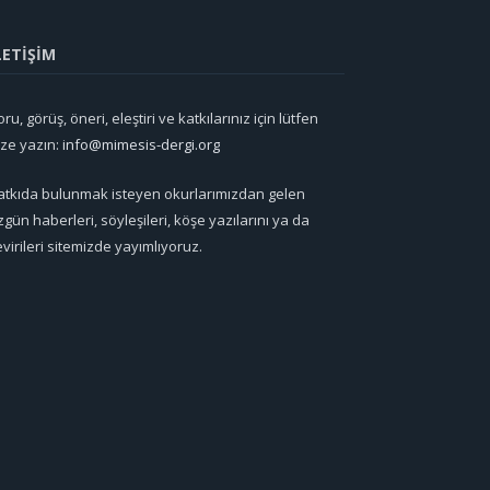
LETİŞİM
ru, görüş, öneri, eleştiri ve katkılarınız için lütfen
ize yazın:
info@mimesis-dergi.org
atkıda bulunmak isteyen okurlarımızdan gelen
zgün haberleri, söyleşileri, köşe yazılarını ya da
evirileri sitemizde yayımlıyoruz.