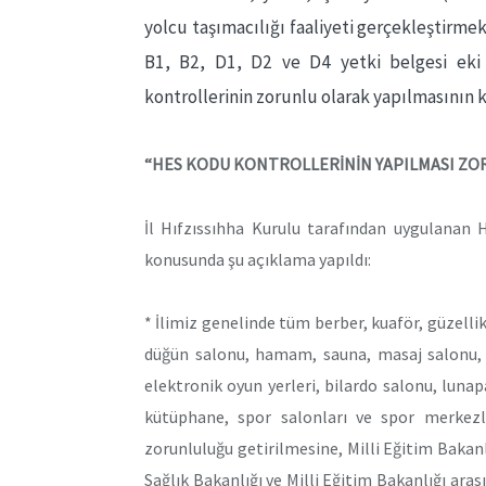
yolcu taşımacılığı faaliyeti gerçekleştirm
B1, B2, D1, D2 ve D4 yetki belgesi eki 
kontrollerinin zorunlu olarak yapılmasının ka
“HES KODU KONTROLLERİNİN YAPILMASI ZO
İl Hıfzıssıhha Kurulu tarafından uygulanan 
konusunda şu açıklama yapıldı:
* İlimiz genelinde tüm berber, kuaför, güzellik
düğün salonu, hamam, sauna, masaj salonu, k
elektronik oyun yerleri, bilardo salonu, lunapa
kütüphane, spor salonları ve spor merkezle
zorunluluğu getirilmesine, Milli Eğitim Bakanl
Sağlık Bakanlığı ve Milli Eğitim Bakanlığı ara