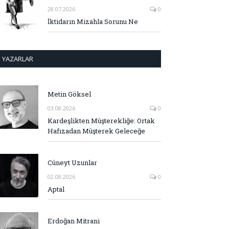
28.07.2026
0
İktidarın Mizahla Sorunu Ne
YAZARLAR
Metin Göksel
03.08.2026
0
Kardeşlikten Müşterekliğe: Ortak
Hafızadan Müşterek Geleceğe
Cüneyt Uzunlar
02.08.2026
0
Aptal
Erdoğan Mitrani