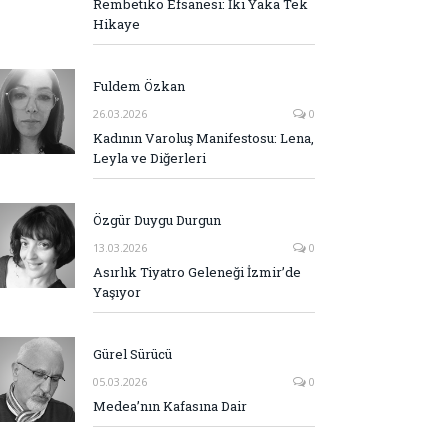
Rembetiko Efsanesi: İki Yaka Tek
Hikaye
Fuldem Özkan
26.03.2026
0
Kadının Varoluş Manifestosu: Lena,
Leyla ve Diğerleri
Özgür Duygu Durgun
13.03.2026
0
Asırlık Tiyatro Geleneği İzmir’de
Yaşıyor
Gürel Sürücü
05.03.2026
0
Medea’nın Kafasına Dair