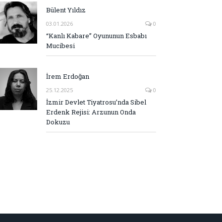
Bülent Yıldız
03.01.2026
0
“Kanlı Kabare” Oyununun Esbabı
Mucibesi
İrem Erdoğan
25.12.2025
0
İzmir Devlet Tiyatrosu’nda Sibel
Erdenk Rejisi: Arzunun Onda
Dokuzu