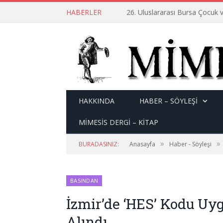
HABERLER
26. Uluslararası Bursa Çocuk v
HAKKINDA
HABER – SÖYLEŞI
MİMESİS DERGİ – KİTAP
»
»
BURADASINIZ:
Anasayfa
Haber - Söyleşi
BASINDAN
İzmir’de ‘HES’ Kodu U
Alındı