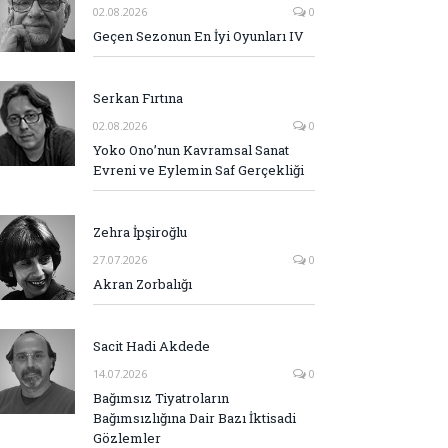
02.08.2026
0
Geçen Sezonun En İyi Oyunları IV
Serkan Fırtına
02.08.2026
0
Yoko Ono’nun Kavramsal Sanat
Evreni ve Eylemin Saf Gerçekliği
Zehra İpşiroğlu
27.07.2026
0
Akran Zorbalığı
Sacit Hadi Akdede
14.07.2026
0
Bağımsız Tiyatroların
Bağımsızlığına Dair Bazı İktisadi
Gözlemler