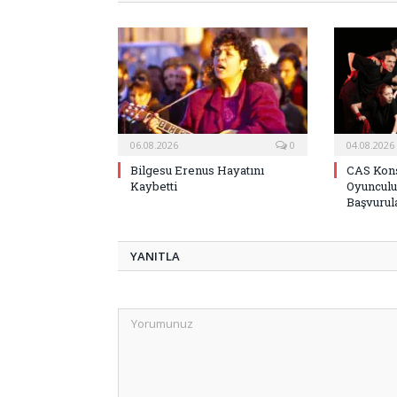
06.08.2026
0
04.08.2026
Bilgesu Erenus Hayatını
CAS Kons
Kaybetti
Oyunculu
Başvurula
YANITLA