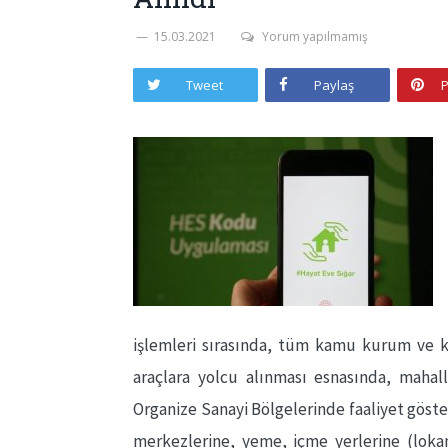
15.03.2021
Yorum yapılmamış
Tweet
Paylaş
P
işlemleri sırasında, tüm kamu kurum ve kur
araçlara yolcu alınması esnasında, mahal
Organize Sanayi Bölgelerinde faaliyet göster
merkezlerine, yeme, içme yerlerine (lokant