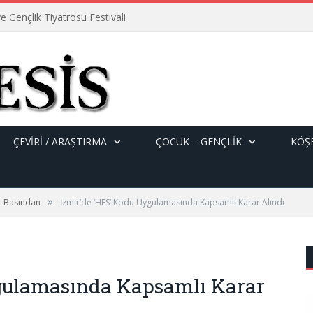
e Gençlik Tiyatrosu Festivali
ÇEVİRİ / ARAŞTIRMA
ÇOCUK – GENÇLIK
KÖŞE
»
Basından
İzmir’de ‘HES’ Kodu Uygulamasında Kapsamlı Karar Alındı
ygulamasında Kapsamlı Karar