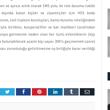
en ve ayrıca anlık olarak SMS yolu ile risk durumu takibi
dışında kalan kişiler ve ziyaretçiler için HES kodu
sine, sivil toplum kuruluşları, kamu kurumu niteliğindeki
ıyla birlikler, kooperatifler ve kat malikleri tarafından
araya gelmesine neden olan her türlü etkinliklerin (kişi
a bulunabilecek azami kişi sayısı 300’ü geçmemek üzere)
sı zorunluluğu getirilmesine oy birliğiyle karar verildiği
Twitter
Facebook
Pinterest
LinkedIn
Tumblr
E-
Posta