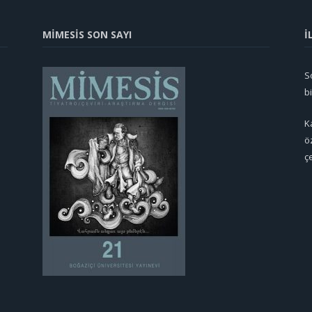
MİMESİS SON SAYI
İ
So
b
K
ö
ç