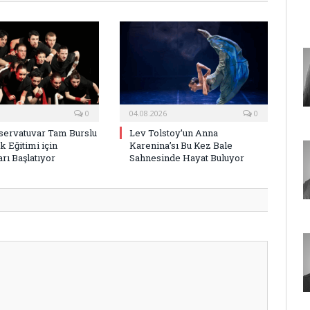
0
04.08.2026
0
ervatuvar Tam Burslu
Lev Tolstoy’un Anna
k Eğitimi için
Karenina’sı Bu Kez Bale
rı Başlatıyor
Sahnesinde Hayat Buluyor