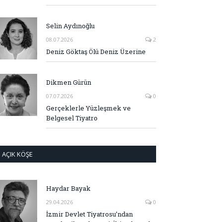
Selin Aydınoğlu
08.07.2026
2
Deniz Göktaş Ölü Deniz Üzerine
Dikmen Gürün
07.07.2026
0
Gerçeklerle Yüzleşmek ve
Belgesel Tiyatro
AÇIK KÖŞE
Haydar Bayak
29.04.2026
0
İzmir Devlet Tiyatrosu’ndan