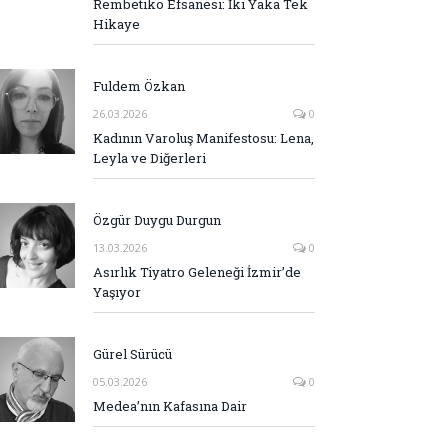
Rembetiko Efsanesi: İki Yaka Tek
Hikaye
Fuldem Özkan
26.03.2026
0
Kadının Varoluş Manifestosu: Lena,
Leyla ve Diğerleri
Özgür Duygu Durgun
13.03.2026
0
Asırlık Tiyatro Geleneği İzmir’de
Yaşıyor
Gürel Sürücü
05.03.2026
0
Medea’nın Kafasına Dair