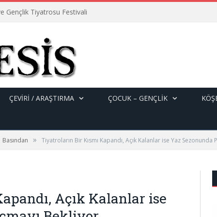
e Gençlik Tiyatrosu Festivali
ÇEVİRİ / ARAŞTIRMA
ÇOCUK – GENÇLIK
KÖŞE
»
Basından
Tiyatroların Bir Kısmı Kapandı, Açık Kalanlar ise Yaz Sezonunda
Kapandı, Açık Kalanlar ise
çmayı Bekliyor