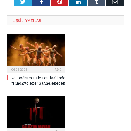
Twitter
Facebook
Pinterest
LinkedIn
Tumblr
E-
Posta
ILIŞKILI
YAZILAR
06.08.2026
0
23. Bodrum Bale Festivali’nde
“Pinokyo.exe” Sahnelenecek