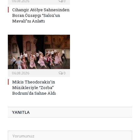
06.08.2026
0
Cihangir Atölye Sahnesinden
Boran Özsaygı “Saloz’un
Mavalı”nı Anlattı
06.08.2026
0
Mikis Theodorakis’in
Müzikleriyle “Zorba”
Bodrum’da Sahne Aldı
YANITLA