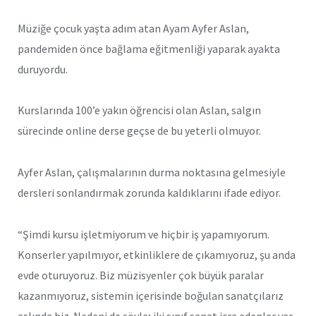
Müziğe çocuk yaşta adım atan Ayam Ayfer Aslan,
pandemiden önce bağlama eğitmenliği yaparak ayakta
duruyordu.
Kurslarında 100’e yakın öğrencisi olan Aslan, salgın
sürecinde online derse geçse de bu yeterli olmuyor.
Ayfer Aslan, çalışmalarının durma noktasına gelmesiyle
dersleri sonlandırmak zorunda kaldıklarını ifade ediyor.
“Şimdi kursu işletmiyorum ve hiçbir iş yapamıyorum.
Konserler yapılmıyor, etkinliklere de çıkamıyoruz, şu anda
evde oturuyoruz. Biz müzisyenler çok büyük paralar
kazanmıyoruz, sistemin içerisinde boğulan sanatçılarız
aslında biz. Nedeni de şöyle; iki sınıf sanat icra edenler var,