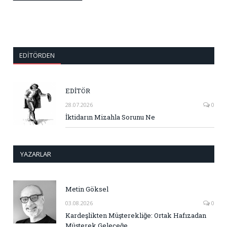
EDITÖRDEN
EDİTÖR
28.07.2026
0
İktidarın Mizahla Sorunu Ne
YAZARLAR
Metin Göksel
03.08.2026
0
Kardeşlikten Müşterekliğe: Ortak Hafızadan
Müşterek Geleceğe