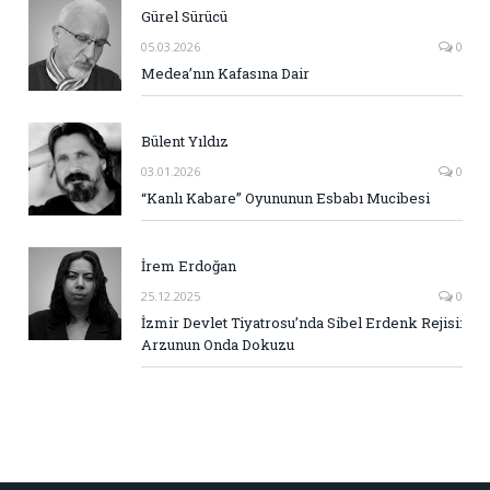
Gürel Sürücü
05.03.2026
0
Medea’nın Kafasına Dair
Bülent Yıldız
03.01.2026
0
“Kanlı Kabare” Oyununun Esbabı Mucibesi
İrem Erdoğan
25.12.2025
0
İzmir Devlet Tiyatrosu’nda Sibel Erdenk Rejisi:
Arzunun Onda Dokuzu