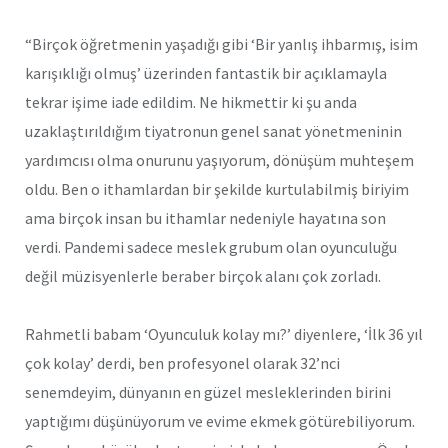
“Birçok öğretmenin yaşadığı gibi ‘Bir yanlış ihbarmış, isim
karışıklığı olmuş’ üzerinden fantastik bir açıklamayla
tekrar işime iade edildim. Ne hikmettir ki şu anda
uzaklaştırıldığım tiyatronun genel sanat yönetmeninin
yardımcısı olma onurunu yaşıyorum, dönüşüm muhteşem
oldu. Ben o ithamlardan bir şekilde kurtulabilmiş biriyim
ama birçok insan bu ithamlar nedeniyle hayatına son
verdi. Pandemi sadece meslek grubum olan oyunculuğu
değil müzisyenlerle beraber birçok alanı çok zorladı.
Rahmetli babam ‘Oyunculuk kolay mı?’ diyenlere, ‘İlk 36 yıl
çok kolay’ derdi, ben profesyonel olarak 32’nci
senemdeyim, dünyanın en güzel mesleklerinden birini
yaptığımı düşünüyorum ve evime ekmek götürebiliyorum.