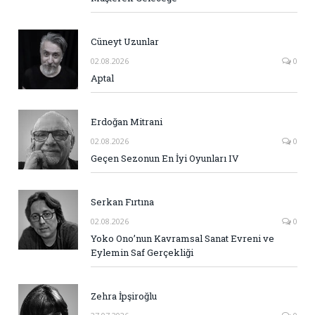
Cüneyt Uzunlar
02.08.2026
0
Aptal
Erdoğan Mitrani
02.08.2026
0
Geçen Sezonun En İyi Oyunları IV
Serkan Fırtına
02.08.2026
0
Yoko Ono’nun Kavramsal Sanat Evreni ve
Eylemin Saf Gerçekliği
Zehra İpşiroğlu