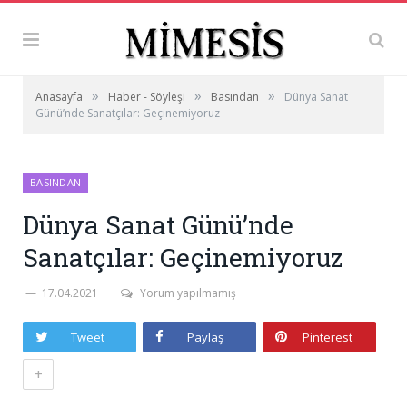
»
»
»
Anasayfa
Haber - Söyleşi
Basından
Dünya Sanat
Günü’nde Sanatçılar: Geçinemiyoruz
BASINDAN
Dünya Sanat Günü’nde
Sanatçılar: Geçinemiyoruz
17.04.2021
Yorum yapılmamış
Tweet
Paylaş
Pinterest
+