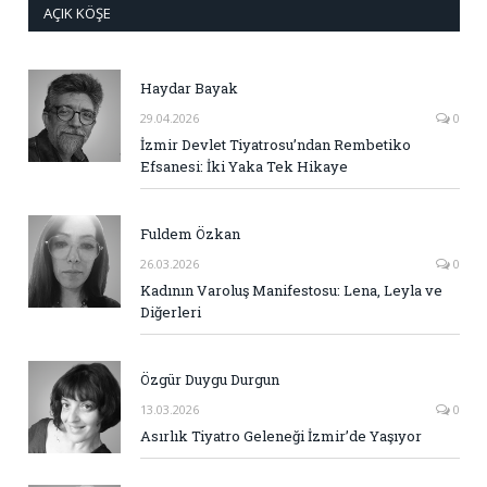
AÇIK KÖŞE
Haydar Bayak
29.04.2026
0
İzmir Devlet Tiyatrosu’ndan Rembetiko
Efsanesi: İki Yaka Tek Hikaye
Fuldem Özkan
26.03.2026
0
Kadının Varoluş Manifestosu: Lena, Leyla ve
Diğerleri
Özgür Duygu Durgun
13.03.2026
0
Asırlık Tiyatro Geleneği İzmir’de Yaşıyor