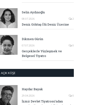
Selin Aydınoğlu
08.07.2026
2
Deniz Göktaş Ölü Deniz Üzerine
Dikmen Gürün
07.07.2026
0
Gerçeklerle Yüzleşmek ve
Belgesel Tiyatro
AÇIK KÖŞE
Haydar Bayak
29.04.2026
0
İzmir Devlet Tiyatrosu’ndan