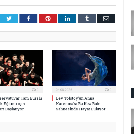
Twitter
Facebook
Pinterest
LinkedIn
Tumblr
E-
Posta
0
04.08.2026
0
ervatuvar Tam Burslu
Lev Tolstoy’un Anna
k Eğitimi için
Karenina’sı Bu Kez Bale
rı Başlatıyor
Sahnesinde Hayat Buluyor