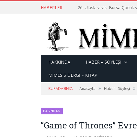
HABERLER
26. Uluslararası Bursa Çocuk v
HAKKINDA
HABER – SÖYLEŞI
MİMESİS DERGİ – KİTAP
»
»
BURADASINIZ:
Anasayfa
Haber - Söyleşi
BASINDAN
“Game of Thrones” Evr