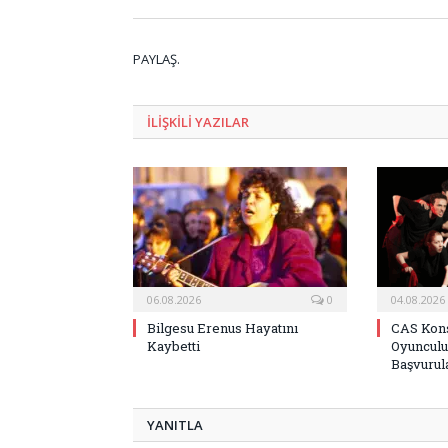
PAYLAŞ.
ILIŞKILI
YAZILAR
06.08.2026
0
04.08.2026
Bilgesu Erenus Hayatını
CAS Kons
Kaybetti
Oyunculu
Başvurula
YANITLA