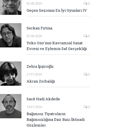
02.08.2026
0
Geçen Sezonun En İyi Oyunları IV
Serkan Fırtına
02.08.2026
0
Yoko Ono’nun Kavramsal Sanat
Evreni ve Eylemin Saf Gerçekliği
Zehra İpşiroğlu
27.07.2026
0
Akran Zorbalığı
Sacit Hadi Akdede
14.07.2026
0
Bağımsız Tiyatroların
Bağımsızlığına Dair Bazı İktisadi
Gözlemler