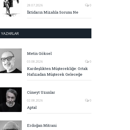
28.07.2026
0
İktidarın Mizahla Sorunu Ne
YAZARLAR
Metin Göksel
03.08.2026
0
Kardeşlikten Müşterekliğe: Ortak
Hafızadan Müşterek Geleceğe
Cüneyt Uzunlar
02.08.2026
0
Aptal
Erdoğan Mitrani