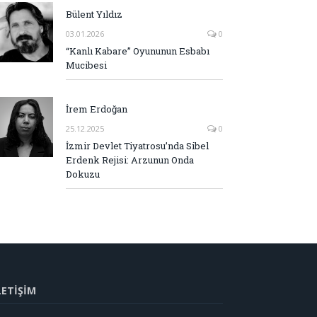
Bülent Yıldız
03.01.2026
0
“Kanlı Kabare” Oyununun Esbabı
Mucibesi
İrem Erdoğan
25.12.2025
0
İzmir Devlet Tiyatrosu’nda Sibel
Erdenk Rejisi: Arzunun Onda
Dokuzu
LETİŞİM