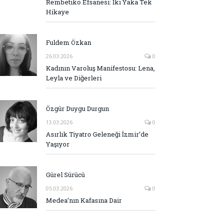
Rembetiko Efsanesi: İki Yaka Tek
Hikaye
Fuldem Özkan
26.03.2026
0
Kadının Varoluş Manifestosu: Lena,
Leyla ve Diğerleri
Özgür Duygu Durgun
13.03.2026
0
Asırlık Tiyatro Geleneği İzmir’de
Yaşıyor
Gürel Sürücü
05.03.2026
0
Medea’nın Kafasına Dair