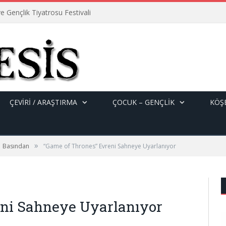
e Gençlik Tiyatrosu Festivali
ÇEVİRİ / ARAŞTIRMA
ÇOCUK – GENÇLIK
KÖŞE
»
Basından
“Game of Thrones” Evreni Sahneye Uyarlanıyor
eni Sahneye Uyarlanıyor