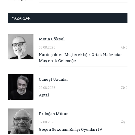
YAZARLAR
Metin Göksel
03.08.2026
0
Kardeşlikten Müşterekliğe: Ortak Hafızadan
Müşterek Geleceğe
Cüneyt Uzunlar
02.08.2026
0
Aptal
Erdoğan Mitrani
02.08.2026
0
Geçen Sezonun En İyi Oyunları IV