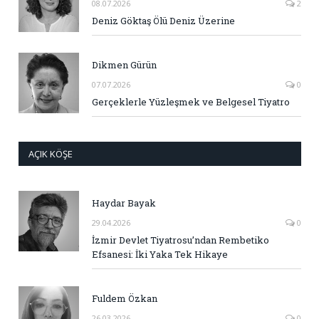
08.07.2026
2
Deniz Göktaş Ölü Deniz Üzerine
Dikmen Gürün
07.07.2026
0
Gerçeklerle Yüzleşmek ve Belgesel Tiyatro
AÇIK KÖŞE
Haydar Bayak
29.04.2026
0
İzmir Devlet Tiyatrosu’ndan Rembetiko
Efsanesi: İki Yaka Tek Hikaye
Fuldem Özkan
26.03.2026
0