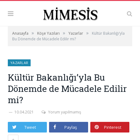
»
»
»
Anasayfa
Köşe Yazıları
Yazarlar
Kültür Bakanlığı’yla
Bu Dönemde de Mücadele Edilir mi?
YAZARLAR
Kültür Bakanlığı’yla Bu
Dönemde de Mücadele Edilir
mi?
10.04.2021
Yorum yapılmamış
Tweet
Paylaş
Pinterest
+