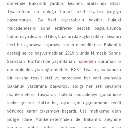
dönemde Bakanlık yardımı kesilen, aralarında BGST
Tiyatro’nun da olduğu birçok özel tiyatro yargıya
başvurmuştu. Bu özel tiyatroların bazıları hukuki
mücadelelerini sona erdirerek destek başvurusunda
bulunmaya devam ettiler, bazıları da kaybettikleri davaları
ileri bir aşamaya taşımayı tercih etmediler ve Bakanlık
desteğine de başvurmadılar. 2019 yılında Mimesis Sahne
Sanatları Portali’nde yayımlanan
haberden
durumun o
dönemki detayları öğrenilebilir. BGST Tiyatro, bu konuda
bir istisna teşkil etti ve neredeyse her yeni oyunuyla
Bakanlık yardımına başvurup, aldığı her ret cevabını
mahkemelere taşıyarak hukuki mücadeleyi günümüze
kadar getirdi. Hatta beş oyun için uygulamanın reddi
yönünde karar çıkarmayı başardı. Üst mahkeme olan
Bölge İdare Mahkemeleri’nden de Bakanlık aleyhine
kararlar geldi. Fakat ilerleyen süreçte bir dava