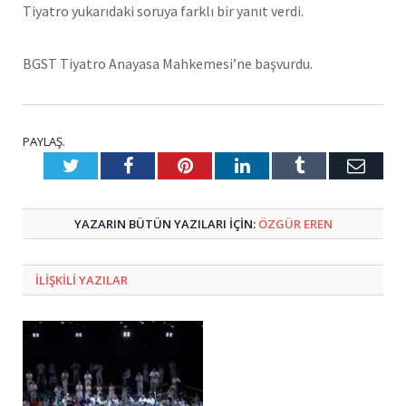
Tiyatro yukarıdaki soruya farklı bir yanıt verdi.
BGST Tiyatro Anayasa Mahkemesi’ne başvurdu.
PAYLAŞ.
Twitter
Facebook
Pinterest
LinkedIn
Tumblr
E-
Posta
YAZARIN BÜTÜN YAZILARI IÇIN:
ÖZGÜR EREN
ILIŞKILI
YAZILAR