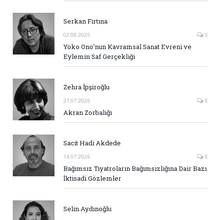
Serkan Fırtına
02.08.2026
0
Yoko Ono’nun Kavramsal Sanat Evreni ve
Eylemin Saf Gerçekliği
Zehra İpşiroğlu
27.07.2026
0
Akran Zorbalığı
Sacit Hadi Akdede
14.07.2026
0
Bağımsız Tiyatroların Bağımsızlığına Dair Bazı
İktisadi Gözlemler
Selin Aydınoğlu