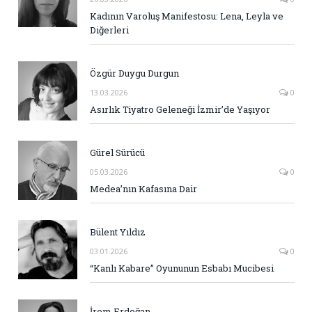
Kadının Varoluş Manifestosu: Lena, Leyla ve
Diğerleri
Özgür Duygu Durgun
13.03.2026
0
Asırlık Tiyatro Geleneği İzmir’de Yaşıyor
Gürel Sürücü
05.03.2026
0
Medea’nın Kafasına Dair
Bülent Yıldız
03.01.2026
0
“Kanlı Kabare” Oyununun Esbabı Mucibesi
İrem Erdoğan