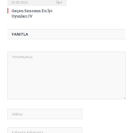
02.08.2026
0
Geçen Sezonun En İyi
Oyunları IV
YANITLA