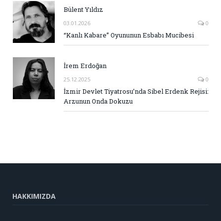
Bülent Yıldız
03.01.2026
0
“Kanlı Kabare” Oyununun Esbabı Mucibesi
İrem Erdoğan
25.12.2025
0
İzmir Devlet Tiyatrosu’nda Sibel Erdenk Rejisi:
Arzunun Onda Dokuzu
HAKKIMIZDA