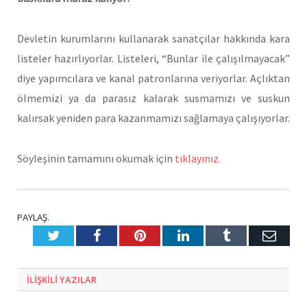
Devletin kurumlarını kullanarak sanatçılar hakkında kara
listeler hazırlıyorlar. Listeleri, “Bunlar ile çalışılmayacak”
diye yapımcılara ve kanal patronlarına veriyorlar. Açlıktan
ölmemizi ya da parasız kalarak susmamızı ve suskun
kalırsak yeniden para kazanmamızı sağlamaya çalışıyorlar.
Söyleşinin tamamını okumak için
tıklayınız.
PAYLAŞ.
Twitter
Facebook
Pinterest
LinkedIn
Tumblr
E-
Posta
ILIŞKILI
YAZILAR