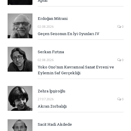
Aptal
Erdoğan Mitrani
02.08.2026
0
Geçen Sezonun En İyi Oyunları IV
Serkan Fırtına
02.08.2026
0
Yoko Ono’nun Kavramsal Sanat Evreni ve
Eylemin Saf Gerçekliği
Zehra İpşiroğlu
27.07.2026
0
Akran Zorbalığı
Sacit Hadi Akdede