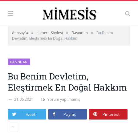
»
»
»
Anasayfa
Haber - Söyleşi
Basından
Bu Benim
Devletim, Eleştirmek En Doğal Hakkım
BASINDAN
Bu Benim Devletim,
Eleştirmek En Doğal Hakkım
21.06.2021
Yorum yapılmamış
Tweet
Paylaş
Pinterest
+