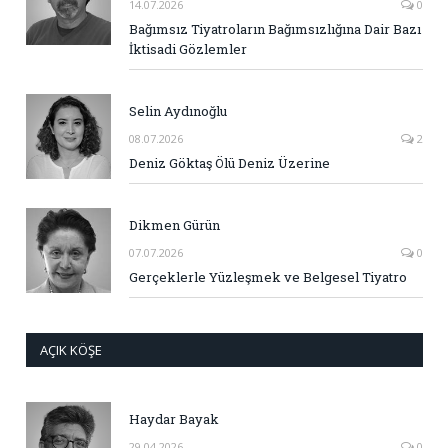
14.07.2026
0
Bağımsız Tiyatroların Bağımsızlığına Dair Bazı
İktisadi Gözlemler
Selin Aydınoğlu
08.07.2026
2
Deniz Göktaş Ölü Deniz Üzerine
Dikmen Gürün
07.07.2026
0
Gerçeklerle Yüzleşmek ve Belgesel Tiyatro
AÇIK KÖŞE
Haydar Bayak
29.04.2026
0