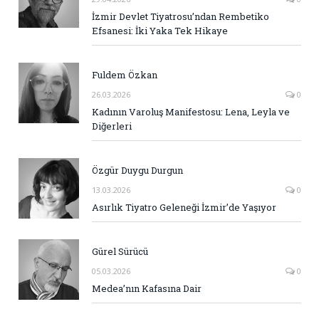
İzmir Devlet Tiyatrosu’ndan Rembetiko
Efsanesi: İki Yaka Tek Hikaye
Fuldem Özkan
26.03.2026
0
Kadının Varoluş Manifestosu: Lena, Leyla ve
Diğerleri
Özgür Duygu Durgun
13.03.2026
0
Asırlık Tiyatro Geleneği İzmir’de Yaşıyor
Gürel Sürücü
05.03.2026
0
Medea’nın Kafasına Dair