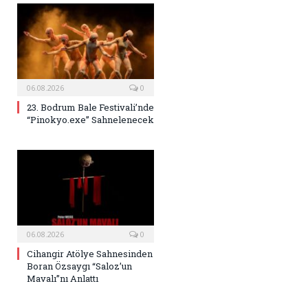
06.08.2026
0
23. Bodrum Bale Festivali’nde
“Pinokyo.exe” Sahnelenecek
06.08.2026
0
Cihangir Atölye Sahnesinden
Boran Özsaygı “Saloz’un
Mavalı”nı Anlattı