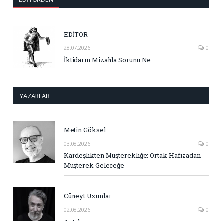
EDİTÖR
28.07.2026
0
İktidarın Mizahla Sorunu Ne
YAZARLAR
Metin Göksel
03.08.2026
0
Kardeşlikten Müşterekliğe: Ortak Hafızadan
Müşterek Geleceğe
Cüneyt Uzunlar
02.08.2026
0