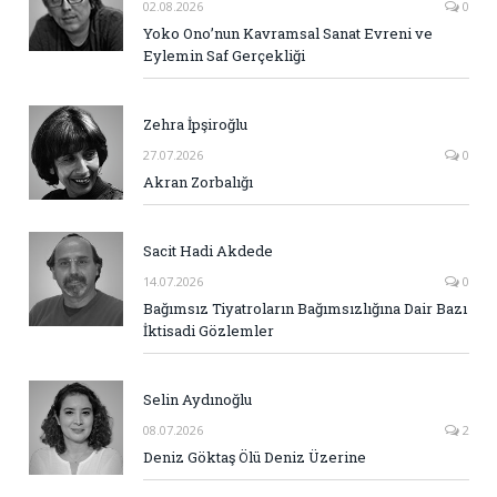
02.08.2026
0
Yoko Ono’nun Kavramsal Sanat Evreni ve
Eylemin Saf Gerçekliği
Zehra İpşiroğlu
27.07.2026
0
Akran Zorbalığı
Sacit Hadi Akdede
14.07.2026
0
Bağımsız Tiyatroların Bağımsızlığına Dair Bazı
İktisadi Gözlemler
Selin Aydınoğlu
08.07.2026
2
Deniz Göktaş Ölü Deniz Üzerine