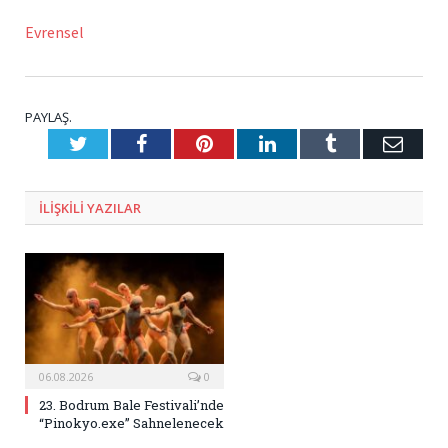
Evrensel
PAYLAŞ.
Twitter
Facebook
Pinterest
LinkedIn
Tumblr
E-
Posta
ILIŞKILI
YAZILAR
06.08.2026
0
23. Bodrum Bale Festivali’nde
“Pinokyo.exe” Sahnelenecek