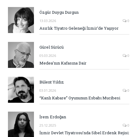
Özgür Duygu Durgun
13.03.2026
0
Asırlık Tiyatro Geleneği İzmir’de Yaşıyor
Gürel Sürücü
05.03.2026
0
Medea’nın Kafasına Dair
Bülent Yıldız
03.01.2026
0
“Kanlı Kabare” Oyununun Esbabı Mucibesi
İrem Erdoğan
25.12.2025
0
İzmir Devlet Tiyatrosu’nda Sibel Erdenk Rejisi: