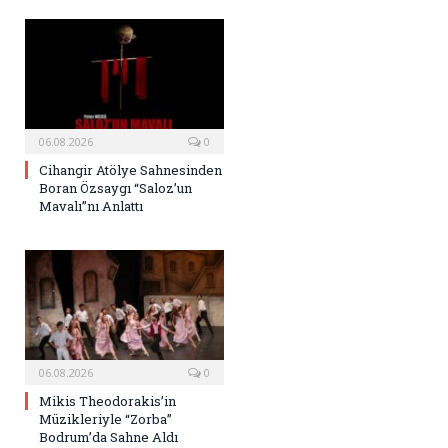
06.08.2026
0
Cihangir Atölye Sahnesinden
Boran Özsaygı “Saloz’un
Mavalı”nı Anlattı
06.08.2026
0
Mikis Theodorakis’in
Müzikleriyle “Zorba”
Bodrum’da Sahne Aldı