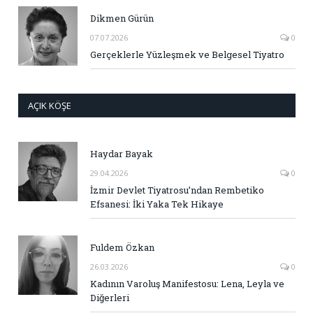
Dikmen Gürün
07.07.2026
0
Gerçeklerle Yüzleşmek ve Belgesel Tiyatro
AÇIK KÖŞE
Haydar Bayak
29.04.2026
0
İzmir Devlet Tiyatrosu’ndan Rembetiko
Efsanesi: İki Yaka Tek Hikaye
Fuldem Özkan
26.03.2026
0
Kadının Varoluş Manifestosu: Lena, Leyla ve
Diğerleri