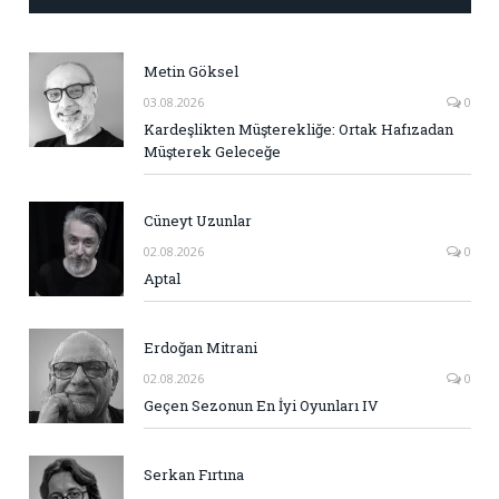
Metin Göksel
03.08.2026
0
Kardeşlikten Müşterekliğe: Ortak Hafızadan
Müşterek Geleceğe
Cüneyt Uzunlar
02.08.2026
0
Aptal
Erdoğan Mitrani
02.08.2026
0
Geçen Sezonun En İyi Oyunları IV
Serkan Fırtına