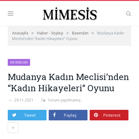
»
»
»
Anasayfa
Haber - Söyleşi
Basından
Mudanya Kadın
Meclisi’nden “Kadın Hikayeleri” Oyunu
BASINDAN
Mudanya Kadın Meclisi’nden
“Kadın Hikayeleri” Oyunu
29.11.2021
Yorum yapılmamış
Tweet
Paylaş
Pinterest
+