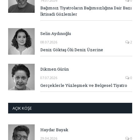
14.07.2026
0
Bağımsız Tiyatroların Bağımsızlığına Dair Bazı
İktisadi Gözlemler
Selin Aydınoğlu
08.07.2026
2
Deniz Göktaş Ölü Deniz Üzerine
Dikmen Gürün
07.07.2026
0
Gerçeklerle Yüzleşmek ve Belgesel Tiyatro
AÇIK KÖŞE
Haydar Bayak
29.04.2026
0