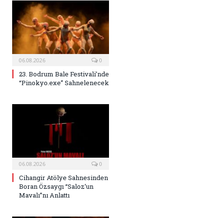
06.08.2026
0
23. Bodrum Bale Festivali’nde
“Pinokyo.exe” Sahnelenecek
06.08.2026
0
Cihangir Atölye Sahnesinden
Boran Özsaygı “Saloz’un
Mavalı”nı Anlattı