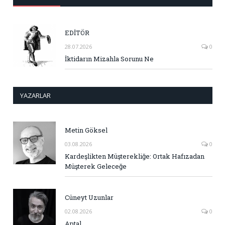
EDİTÖR
28.07.2026
0
İktidarın Mizahla Sorunu Ne
YAZARLAR
Metin Göksel
03.08.2026
0
Kardeşlikten Müşterekliğe: Ortak Hafızadan
Müşterek Geleceğe
Cüneyt Uzunlar
02.08.2026
0
Aptal