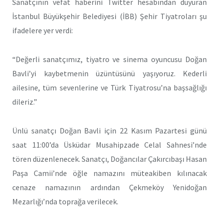
Sanatçının vefat haberini Twitter hesabından duyuran
İstanbul Büyükşehir Belediyesi (İBB) Şehir Tiyatroları şu
ifadelere yer verdi:
“Değerli sanatçımız, tiyatro ve sinema oyuncusu Doğan
Bavli’yi kaybetmenin üzüntüsünü yaşıyoruz. Kederli
ailesine, tüm sevenlerine ve Türk Tiyatrosu’na başsağlığı
dileriz.”
Ünlü sanatçı Doğan Bavli için 22 Kasım Pazartesi günü
saat 11:00’da Üsküdar Musahipzade Celal Sahnesi’nde
tören düzenlenecek. Sanatçı, Doğancılar Çakırcıbaşı Hasan
Paşa Camii’nde öğle namazını müteakiben kılınacak
cenaze namazının ardından Çekmeköy Yenidoğan
Mezarlığı’nda toprağa verilecek.