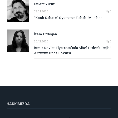
Bülent Yıldız
03.01.2026
0
“Kanlı Kabare” Oyununun Esbabı Mucibesi
İrem Erdoğan
25.12.2025
0
İzmir Devlet Tiyatrosu’nda Sibel Erdenk Rejisi:
Arzunun Onda Dokuzu
HAKKIMIZDA