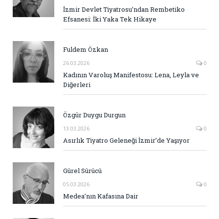
İzmir Devlet Tiyatrosu’ndan Rembetiko
Efsanesi: İki Yaka Tek Hikaye
Fuldem Özkan
26.03.2026
0
Kadının Varoluş Manifestosu: Lena, Leyla ve
Diğerleri
Özgür Duygu Durgun
13.03.2026
0
Asırlık Tiyatro Geleneği İzmir’de Yaşıyor
Gürel Sürücü
05.03.2026
0
Medea’nın Kafasına Dair