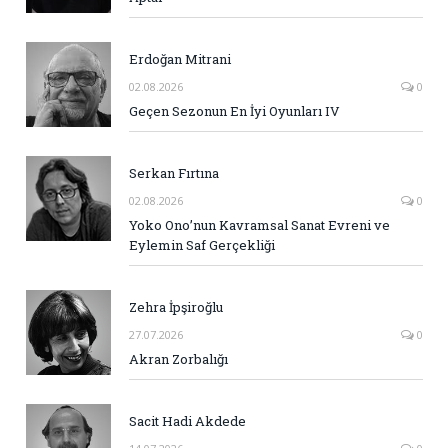
Erdoğan Mitrani
02.08.2026
0
Geçen Sezonun En İyi Oyunları IV
Serkan Fırtına
02.08.2026
0
Yoko Ono’nun Kavramsal Sanat Evreni ve
Eylemin Saf Gerçekliği
Zehra İpşiroğlu
27.07.2026
0
Akran Zorbalığı
Sacit Hadi Akdede