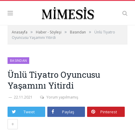
»
»
»
Anasayfa
Haber - Söyleşi
Basından
Ünlü Tiyatro
Oyuncusu Yaşamını Yitirdi
BASINDAN
Ünlü Tiyatro Oyuncusu
Yaşamını Yitirdi
22.11.2021
Yorum yapılmamış
Tweet
Paylaş
Pinterest
+