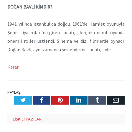
DOĞAN BAVLİ KİMDİR?
1941 yılında İstanbul’da doğdu. 1961’de Hamlet oyunuyla
Şehir Tiyatroları’na giren sanatçı, birçok önemli oyunda
önemli roller üstlendi. Sinema ve dizi filmlerde oynadı.
Doğan Bavli, aynı zamanda seslendirme sanatçısıdır.
Karar
PAYLAŞ.
Twitter
Facebook
Pinterest
LinkedIn
Tumblr
E-
Posta
ILIŞKILI
YAZILAR