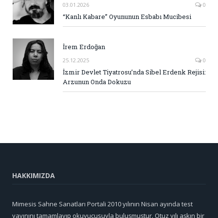
03.01.2026
0
“Kanlı Kabare” Oyununun Esbabı Mucibesi
İrem Erdoğan
25.12.2025
0
İzmir Devlet Tiyatrosu’nda Sibel Erdenk Rejisi:
Arzunun Onda Dokuzu
HAKKIMIZDA
Mimesis Sahne Sanatları Portali 2010 yılının Nisan ayında test
yayınını tamamlayıp okuyucusuyla buluşmuştur. Otuz yılı aşkın bir