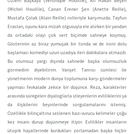
Özlem Başkaya (Veronique Houillie), Ali Hakan Beşen
(Michel Houillie), Canan Erener Şen (Anette Reille),
Mustafa Çolak (Alain Reille) rolleriyle karşımızda. Tayfun
Eraslan, oyunu kara mizah olgusuyla ele alırken bir yandan
da ortadaki olayı çok sert biçimde sahneye koymuş.
Gösterinin az biraz yumuşak bir tonda ve de ironi dolu
başlaması komediyi uzun uzadıya ileri dakikalara atmazdı.
Bu olumsuz yargı dışında sahnede başka olumsuzluk
görmedim diyebilirim. Vanşet Tanrısı cümlesi ile
yönetmenin modern dünya toplumuna karşı göndermeler
yapması fevkalade zekice bir düşünce. Reza, karakterler
arasında süregelen diyaloglarla izleyenlerin evliliklerini ya
da ilişkilerini beyinlerinde sorgulamalarını istemiş.
Özellikle bilinçaltına seslenen bazı vurucu kelimeler çoğu
kez insanı durup düşünmeye itiyor. Evlilikler insanların
ütopik hayallerinde kurdukları zorlamadan başka hiçbir