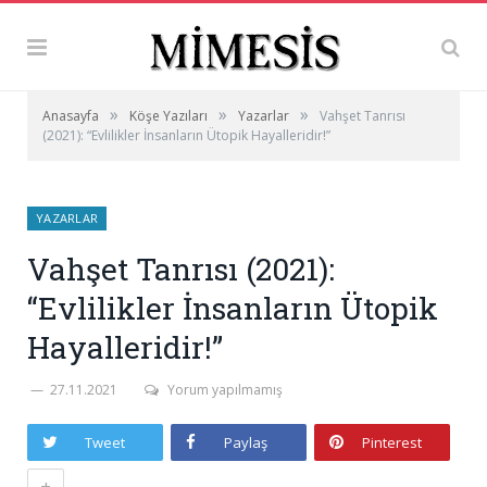
»
»
»
Anasayfa
Köşe Yazıları
Yazarlar
Vahşet Tanrısı
(2021): “Evlilikler İnsanların Ütopik Hayalleridir!”
YAZARLAR
Vahşet Tanrısı (2021):
“Evlilikler İnsanların Ütopik
Hayalleridir!”
27.11.2021
Yorum yapılmamış
Tweet
Paylaş
Pinterest
+