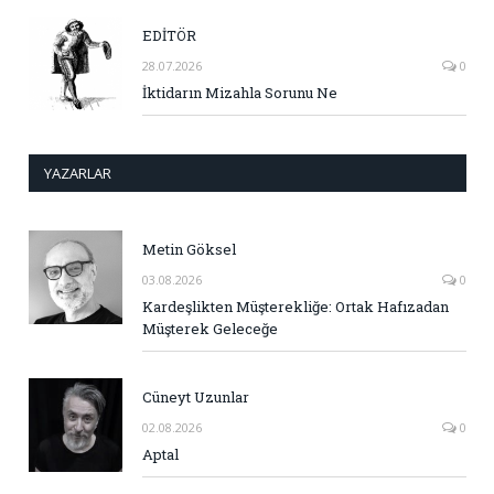
EDİTÖR
28.07.2026
0
İktidarın Mizahla Sorunu Ne
YAZARLAR
Metin Göksel
03.08.2026
0
Kardeşlikten Müşterekliğe: Ortak Hafızadan
Müşterek Geleceğe
Cüneyt Uzunlar
02.08.2026
0
Aptal