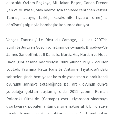
aktarıldı. Özlem Başkaya, Ali Hakan Beşen, Canan Erener
Şen ve Mustafa Çolak kadrosuyla sahnede canlanan Vahşet
Tanrısı; apayrı, farklı, karakomik tiyatro örneğine
dönüşmüş algısıyla bambaşka konumda duruyor.
Vahşet Tanrısı / Le Dieu du Camage, ilk kez 2007’de
Zürih’te Jurgren Gosch yönetiminde oynandı. Broadway’de
James Gandolfini, Jeff Daniels, Marcia Gay Harden ve Hope
Davis gibi efsane kadrosuyla 2009 yılında büyük ödüller
topladı. Yasmina Reza Paris’te Antoine Tiyatrosu’ndaki
sahnelenişinde hem yazar hem de yönetmen olarak kendi
oyununu sahneye aktardığında ise, artık oyunun dünya
yolculuğu çoktan başlamış oldu. 2011 yapımı Roman
Polanski filmi de (Carnage) eseri tiyarodan sinemaya
uyarlayarak popüler anlamda sinematografik bir çizgiye
taşıdı. Konuda dört karakterin yaşadığı temel olay,