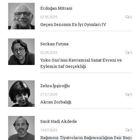
Erdoğan Mitrani
02.08.2026
0
Geçen Sezonun En İyi Oyunları IV
Serkan Fırtına
02.08.2026
0
Yoko Ono’nun Kavramsal Sanat Evreni ve
Eylemin Saf Gerçekliği
Zehra İpşiroğlu
27.07.2026
0
Akran Zorbalığı
Sacit Hadi Akdede
14.07.2026
0
Bağımsız Tiyatroların Bağımsızlığına Dair Bazı