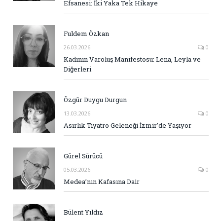
Efsanesi: İki Yaka Tek Hikaye
Fuldem Özkan
26.03.2026
0
Kadının Varoluş Manifestosu: Lena, Leyla ve
Diğerleri
Özgür Duygu Durgun
13.03.2026
0
Asırlık Tiyatro Geleneği İzmir’de Yaşıyor
Gürel Sürücü
05.03.2026
0
Medea’nın Kafasına Dair
Bülent Yıldız