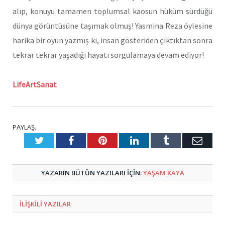
alıp, konuyu tamamen toplumsal kaosun hüküm sürdüğü
dünya görüntüsüne taşımak olmuş! Yasmina Reza öylesine
harika bir oyun yazmış ki, insan gösteriden çıktıktan sonra
tekrar tekrar yaşadığı hayatı sorgulamaya devam ediyor!
LifeArtSanat
PAYLAŞ.
Twitter
Facebook
Pinterest
LinkedIn
Tumblr
E-
Posta
YAZARIN BÜTÜN YAZILARI IÇIN:
YAŞAM KAYA
ILIŞKILI
YAZILAR