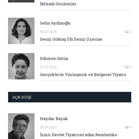
İktisadi Gözlemler
Selin Aydınoğlu
08.07.2026
2
Deniz Göktaş Ölü Deniz Üzerine
Dikmen Gürün
07.07.2026
0
Gerçeklerle Yüzleşmek ve Belgesel Tiyatro
AÇIK KÖŞE
Haydar Bayak
29.04.2026
0
İzmir Devlet Tiyatrosu’ndan Rembetiko