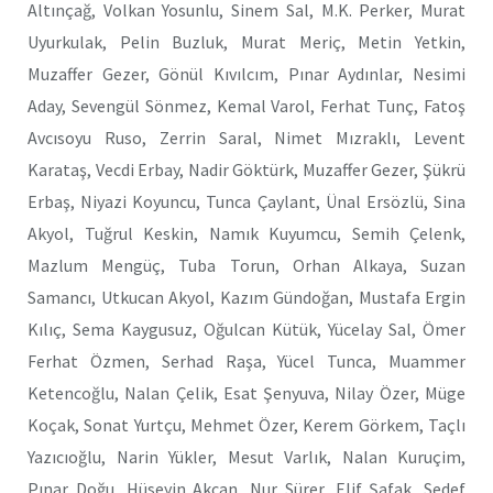
Altınçağ, Volkan Yosunlu, Sinem Sal, M.K. Perker, Murat
Uyurkulak, Pelin Buzluk, Murat Meriç, Metin Yetkin,
Muzaffer Gezer, Gönül Kıvılcım, Pınar Aydınlar, Nesimi
Aday, Sevengül Sönmez, Kemal Varol, Ferhat Tunç, Fatoş
Avcısoyu Ruso, Zerrin Saral, Nimet Mızraklı, Levent
Karataş, Vecdi Erbay, Nadir Göktürk, Muzaffer Gezer, Şükrü
Erbaş, Niyazi Koyuncu, Tunca Çaylant, Ünal Ersözlü, Sina
Akyol, Tuğrul Keskin, Namık Kuyumcu, Semih Çelenk,
Mazlum Mengüç, Tuba Torun, Orhan Alkaya, Suzan
Samancı, Utkucan Akyol, Kazım Gündoğan, Mustafa Ergin
Kılıç, Sema Kaygusuz, Oğulcan Kütük, Yücelay Sal, Ömer
Ferhat Özmen, Serhad Raşa, Yücel Tunca, Muammer
Ketencoğlu, Nalan Çelik, Esat Şenyuva, Nilay Özer, Müge
Koçak, Sonat Yurtçu, Mehmet Özer, Kerem Görkem, Taçlı
Yazıcıoğlu, Narin Yükler, Mesut Varlık, Nalan Kuruçim,
Pınar Doğu, Hüseyin Akcan, Nur Sürer, Elif Şafak, Sedef