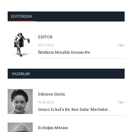
EDITÖRDEN
EDİTÖR
28.07.2026
0
İktidarın Mizahla Sorunu Ne
YAZARLAR
Dikmen Gürün
09.08.2026
0
Genco Erkal’a Bir Kez Daha ‘Merhaba’…
Erdoğan Mitrani