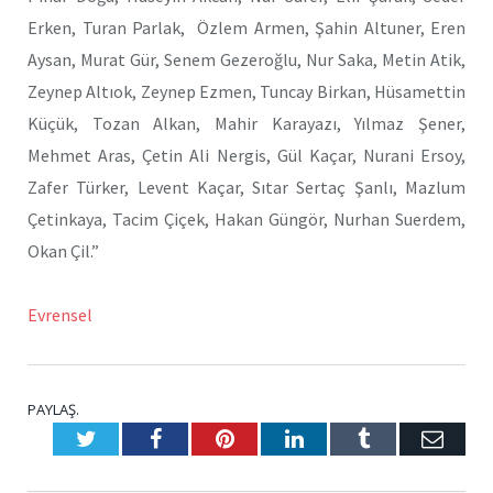
Erken, Turan Parlak, Özlem Armen, Şahin Altuner, Eren
Aysan, Murat Gür, Senem Gezeroğlu, Nur Saka, Metin Atik,
Zeynep Altıok, Zeynep Ezmen, Tuncay Birkan, Hüsamettin
Küçük, Tozan Alkan, Mahir Karayazı, Yılmaz Şener,
Mehmet Aras, Çetin Ali Nergis, Gül Kaçar, Nurani Ersoy,
Zafer Türker, Levent Kaçar, Sıtar Sertaç Şanlı, Mazlum
Çetinkaya, Tacim Çiçek, Hakan Güngör, Nurhan Suerdem,
Okan Çil.”
Evrensel
PAYLAŞ.
Twitter
Facebook
Pinterest
LinkedIn
Tumblr
E-
Posta