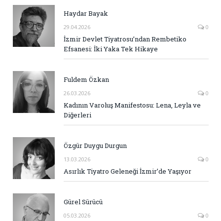
Haydar Bayak
29.04.2026
0
İzmir Devlet Tiyatrosu’ndan Rembetiko
Efsanesi: İki Yaka Tek Hikaye
Fuldem Özkan
26.03.2026
0
Kadının Varoluş Manifestosu: Lena, Leyla ve
Diğerleri
Özgür Duygu Durgun
13.03.2026
0
Asırlık Tiyatro Geleneği İzmir’de Yaşıyor
Gürel Sürücü
05.03.2026
0