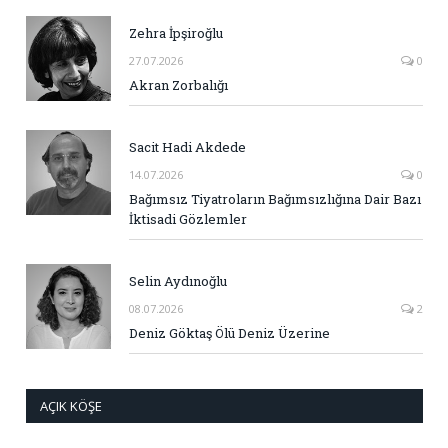
Zehra İpşiroğlu
27.07.2026
0
Akran Zorbalığı
Sacit Hadi Akdede
14.07.2026
0
Bağımsız Tiyatroların Bağımsızlığına Dair Bazı
İktisadi Gözlemler
Selin Aydınoğlu
08.07.2026
2
Deniz Göktaş Ölü Deniz Üzerine
AÇIK KÖŞE