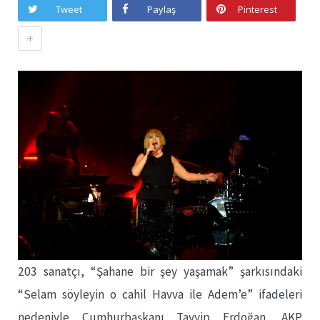
Tweet
Paylaş
Pinterest
+
203 sanatçı, “Şahane bir şey yaşamak” şarkısındaki
“Selam söyleyin o cahil Havva ile Adem’e” ifadeleri
nedeniyle Cumhurbaşkanı Tayyip Erdoğan, AKP