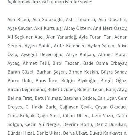
Açıklamada imzası bulunan isimler şöyle:
Aslı Biçen, Aslı Solakoğlu, Aslı Tohumcu, Aslı Uluşahin,
Ayşe Çavdar, Akif Kurtuluş, Altay Öktem, Anıl Mert Özsoy,
Ali Seçkiner Alıcı, Akın Yanardağ, Ayla Turan Tan, Adnan
Gerger, Ayşen Şahin, Arife Kalender, Aydan Yalçın, Aliye
Özlü, Ayşegül Devecioğlu, Atiye Kalkan, Ahmet Murat
Aytaç, Ahmet Telli, Birol Tezcan, Bade Osma Erbayav,
Baran Güzel, Burhan Şeşen, Birhan Keskin, Büşra Sanay,
Burcu Ünlü, Barış İnce, Belgin Bıyıkoğlu, Birgül Oğuz,
Bircan Değirmenci, Buket Uzuner, Bülent Tekin, Barış Atay,
Belma Fırat, Betül Yılmaz, Batuhan Dedde, Can Uçar, Cem
Erciyes, C. Hakkı Zariç, Çağlayan Çevik, Çayan Okuduci,
Cenk Kolçak, Çağrı Sinci, Cihan Ülsen, Cem Vazo, Cafer
Solgun, Çetin Ali Nergis, Devrim Horlu, Deniz Durukan,
Dündar Hızal, Deniz Ulkat, Derya Ulkat, Duygu Kankaytsın,