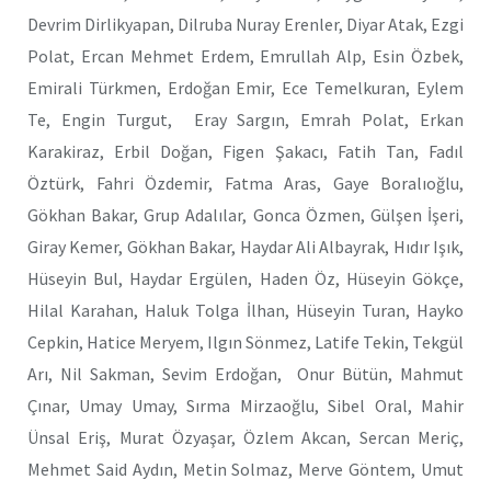
Devrim Dirlikyapan, Dilruba Nuray Erenler, Diyar Atak, Ezgi
Polat, Ercan Mehmet Erdem, Emrullah Alp, Esin Özbek,
Emirali Türkmen, Erdoğan Emir, Ece Temelkuran, Eylem
Te, Engin Turgut, Eray Sargın, Emrah Polat, Erkan
Karakiraz, Erbil Doğan, Figen Şakacı, Fatih Tan, Fadıl
Öztürk, Fahri Özdemir, Fatma Aras, Gaye Boralıoğlu,
Gökhan Bakar, Grup Adalılar, Gonca Özmen, Gülşen İşeri,
Giray Kemer, Gökhan Bakar, Haydar Ali Albayrak, Hıdır Işık,
Hüseyin Bul, Haydar Ergülen, Haden Öz, Hüseyin Gökçe,
Hilal Karahan, Haluk Tolga İlhan, Hüseyin Turan, Hayko
Cepkin, Hatice Meryem, Ilgın Sönmez, Latife Tekin, Tekgül
Arı, Nil Sakman, Sevim Erdoğan, Onur Bütün, Mahmut
Çınar, Umay Umay, Sırma Mirzaoğlu, Sibel Oral, Mahir
Ünsal Eriş, Murat Özyaşar, Özlem Akcan, Sercan Meriç,
Mehmet Said Aydın, Metin Solmaz, Merve Göntem, Umut