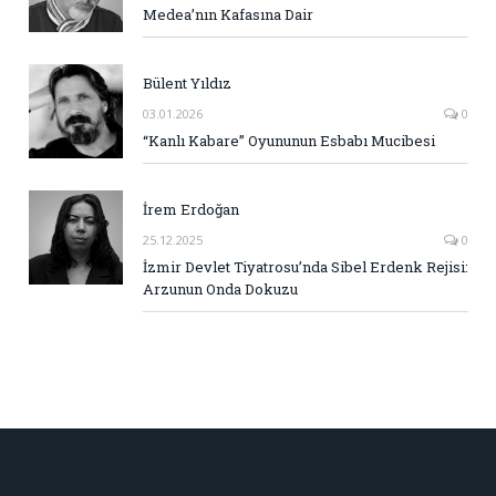
Medea’nın Kafasına Dair
Bülent Yıldız
03.01.2026
0
“Kanlı Kabare” Oyununun Esbabı Mucibesi
İrem Erdoğan
25.12.2025
0
İzmir Devlet Tiyatrosu’nda Sibel Erdenk Rejisi:
Arzunun Onda Dokuzu