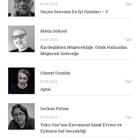
09.08.2026
0
Geçen Sezonun En İyi Oyunları – V
Metin Göksel
03.08.2026
0
Kardeşlikten Müşterekliğe: Ortak Hafızadan
Müşterek Geleceğe
Cüneyt Uzunlar
02.08.2026
0
Aptal
Serkan Fırtına
02.08.2026
0
Yoko Ono’nun Kavramsal Sanat Evreni ve
Eylemin Saf Gerçekliği