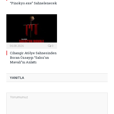
“Pinokyo.exe” Sahnelenecek
06.08.2026
0
Cihangir Atölye Sahnesinden
Boran Özsaygı “Saloz’un
Mavalı”nı Anlattı
YANITLA