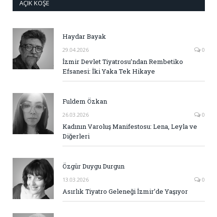
AÇIK KÖŞE
Haydar Bayak
29.04.2026
0
İzmir Devlet Tiyatrosu’ndan Rembetiko
Efsanesi: İki Yaka Tek Hikaye
Fuldem Özkan
26.03.2026
0
Kadının Varoluş Manifestosu: Lena, Leyla ve
Diğerleri
Özgür Duygu Durgun
13.03.2026
0
Asırlık Tiyatro Geleneği İzmir’de Yaşıyor