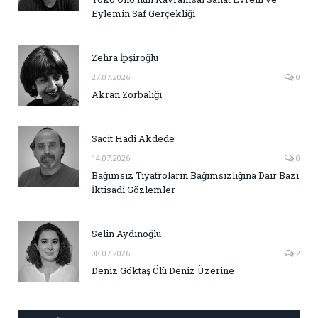
Eylemin Saf Gerçekliği
Zehra İpşiroğlu
27.07.2026
0
Akran Zorbalığı
Sacit Hadi Akdede
14.07.2026
0
Bağımsız Tiyatroların Bağımsızlığına Dair Bazı
İktisadi Gözlemler
Selin Aydınoğlu
08.07.2026
2
Deniz Göktaş Ölü Deniz Üzerine