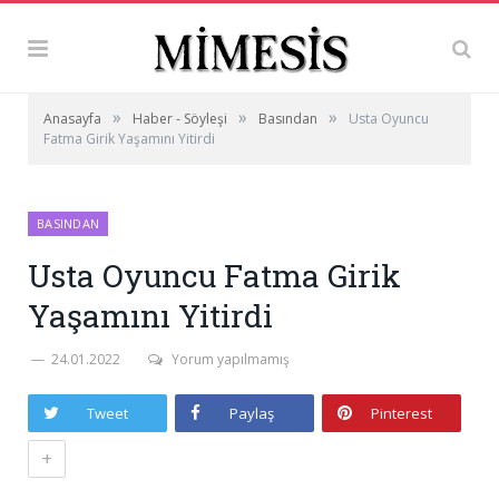
»
»
»
Anasayfa
Haber - Söyleşi
Basından
Usta Oyuncu
Fatma Girik Yaşamını Yitirdi
BASINDAN
Usta Oyuncu Fatma Girik
Yaşamını Yitirdi
24.01.2022
Yorum yapılmamış
Tweet
Paylaş
Pinterest
+