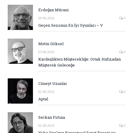
Erdoğan Mitrani
09.08.2026
0
Geçen Sezonun En İyi Oyunları – V
Metin Göksel
03.08.2026
0
Kardeşlikten Müşterekliğe: Ortak Hafızadan
Müşterek Geleceğe
Cüneyt Uzunlar
02.08.2026
0
Aptal
Serkan Fırtına
02.08.2026
0
Yoko Ono’nun Kavramsal Sanat Evreni ve