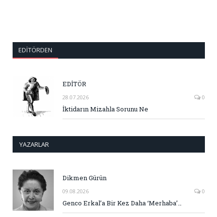
EDITÖRDEN
EDİTÖR
28.07.2026
0
İktidarın Mizahla Sorunu Ne
YAZARLAR
Dikmen Gürün
09.08.2026
0
Genco Erkal’a Bir Kez Daha ‘Merhaba’…