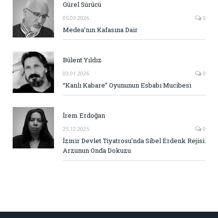
Gürel Sürücü
05.03.2026
0
Medea’nın Kafasına Dair
Bülent Yıldız
03.01.2026
0
“Kanlı Kabare” Oyununun Esbabı Mucibesi
İrem Erdoğan
25.12.2025
0
İzmir Devlet Tiyatrosu’nda Sibel Erdenk Rejisi:
Arzunun Onda Dokuzu