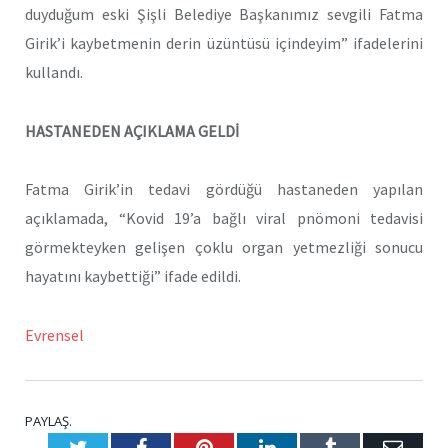
duyduğum eski Şişli Belediye Başkanımız sevgili Fatma
Girik’i kaybetmenin derin üzüntüsü içindeyim” ifadelerini
kullandı.
HASTANEDEN AÇIKLAMA GELDİ
Fatma Girik’in tedavi gördüğü hastaneden yapılan
açıklamada, “Kovid 19’a bağlı viral pnömoni tedavisi
görmekteyken gelişen çoklu organ yetmezliği sonucu
hayatını kaybettiği” ifade edildi.
Evrensel
PAYLAŞ.
Twitter
Facebook
Pinterest
LinkedIn
Tumblr
E-