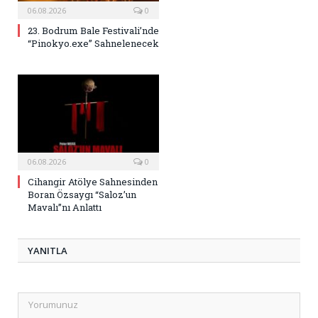
06.08.2026
0
23. Bodrum Bale Festivali’nde
“Pinokyo.exe” Sahnelenecek
06.08.2026
0
Cihangir Atölye Sahnesinden
Boran Özsaygı “Saloz’un
Mavalı”nı Anlattı
YANITLA