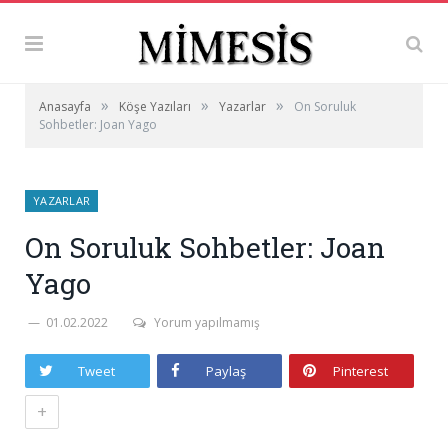
»
»
»
Anasayfa
Köşe Yazıları
Yazarlar
On Soruluk
Sohbetler: Joan Yago
YAZARLAR
On Soruluk Sohbetler: Joan
Yago
01.02.2022
Yorum yapılmamış
Tweet
Paylaş
Pinterest
+