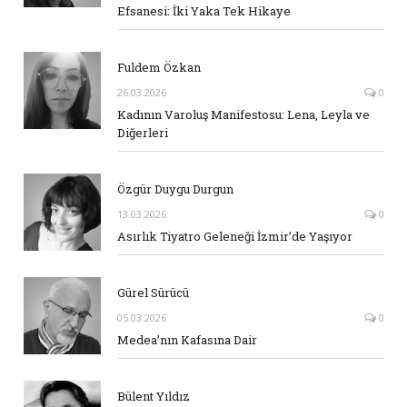
Efsanesi: İki Yaka Tek Hikaye
Fuldem Özkan
26.03.2026
0
Kadının Varoluş Manifestosu: Lena, Leyla ve
Diğerleri
Özgür Duygu Durgun
13.03.2026
0
Asırlık Tiyatro Geleneği İzmir’de Yaşıyor
Gürel Sürücü
05.03.2026
0
Medea’nın Kafasına Dair
Bülent Yıldız