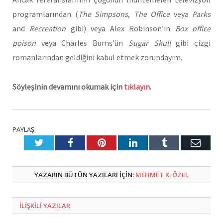
programlarından (
The Simpsons
,
The Office
veya
Parks
and
Recreation
gibi) veya Alex Robinson’ın
Box office
poison
veya Charles Burns’ün
Sugar Skull
gibi çizgi
romanlarından geldiğini kabul etmek zorundayım.
Söyleşinin devamını okumak için
tıklayın
.
PAYLAŞ.
Twitter
Facebook
Pinterest
LinkedIn
Tumblr
E-
Posta
YAZARIN BÜTÜN YAZILARI IÇIN:
MEHMET K. ÖZEL
ILIŞKILI
YAZILAR