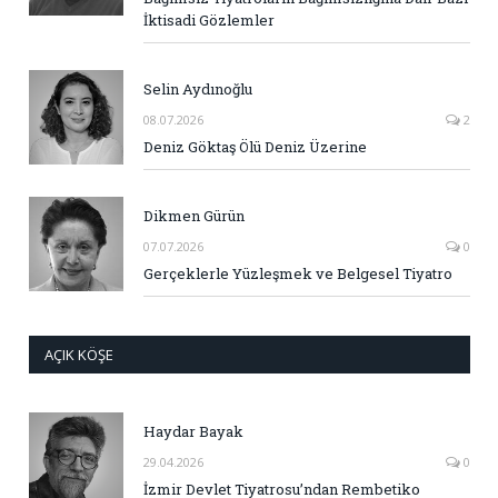
İktisadi Gözlemler
Selin Aydınoğlu
08.07.2026
2
Deniz Göktaş Ölü Deniz Üzerine
Dikmen Gürün
07.07.2026
0
Gerçeklerle Yüzleşmek ve Belgesel Tiyatro
AÇIK KÖŞE
Haydar Bayak
29.04.2026
0
İzmir Devlet Tiyatrosu’ndan Rembetiko