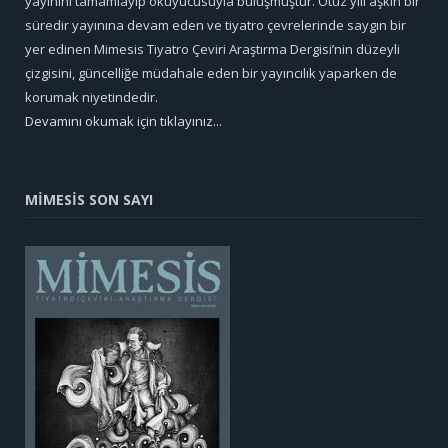
yayınını tamamlayıp okuyucusuyla buluşmuştur. Otuz yılı aşkın bir
süredir yayınına devam eden ve tiyatro çevrelerinde saygın bir
yer edinen Mimesis Tiyatro Çeviri Araştırma Dergisi’nin düzeyli
çizgisini, güncelliğe müdahale eden bir yayıncılık yaparken de
korumak niyetindedir.
Devamını okumak için tıklayınız...
MİMESİS SON SAYI