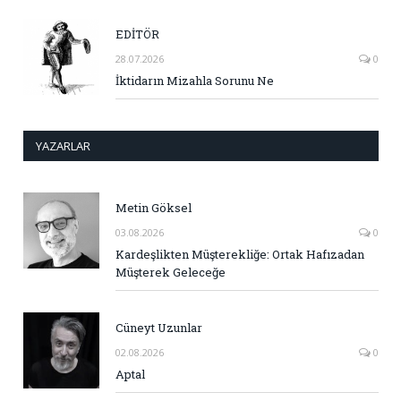
EDİTÖR
28.07.2026
0
İktidarın Mizahla Sorunu Ne
YAZARLAR
Metin Göksel
03.08.2026
0
Kardeşlikten Müşterekliğe: Ortak Hafızadan
Müşterek Geleceğe
Cüneyt Uzunlar
02.08.2026
0
Aptal