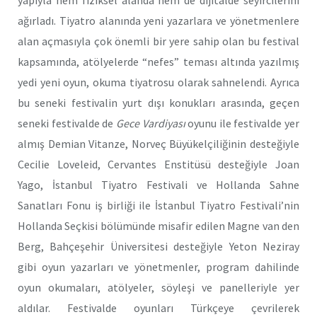
yapıyla hem fiziksel alanda hem de dijitalde seyircilerini
ağırladı. Tiyatro alanında yeni yazarlara ve yönetmenlere
alan açmasıyla çok önemli bir yere sahip olan bu festival
kapsamında, atölyelerde “nefes” teması altında yazılmış
yedi yeni oyun, okuma tiyatrosu olarak sahnelendi. Ayrıca
bu seneki festivalin yurt dışı konukları arasında, geçen
seneki festivalde de
Gece Vardiyası
oyunu ile festivalde yer
almış Demian Vitanze, Norveç Büyükelçiliğinin desteğiyle
Cecilie Loveleid, Cervantes Enstitüsü desteğiyle Joan
Yago, İstanbul Tiyatro Festivali ve Hollanda Sahne
Sanatları Fonu iş birliği ile İstanbul Tiyatro Festivali’nin
Hollanda Seçkisi bölümünde misafir edilen Magne van den
Berg, Bahçeşehir Üniversitesi desteğiyle Yeton Neziray
gibi oyun yazarları ve yönetmenler, program dahilinde
oyun okumaları, atölyeler, söyleşi ve panelleriyle yer
aldılar. Festivalde oyunları Türkçeye çevrilerek