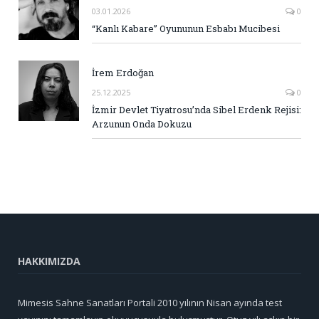
03.01.2026
0
“Kanlı Kabare” Oyununun Esbabı Mucibesi
İrem Erdoğan
25.12.2025
0
İzmir Devlet Tiyatrosu’nda Sibel Erdenk Rejisi:
Arzunun Onda Dokuzu
HAKKIMIZDA
Mimesis Sahne Sanatları Portali 2010 yılının Nisan ayında test