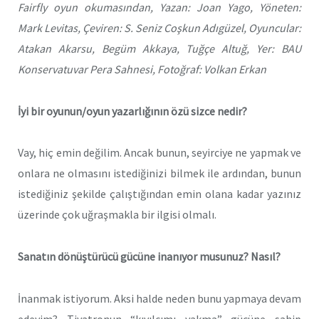
Fairfly oyun okumasından, Yazan: Joan Yago, Yöneten:
Mark Levitas, Çeviren: S. Seniz Coşkun Adıgüzel, Oyuncular:
Atakan Akarsu, Begüm Akkaya, Tuğçe Altuğ, Yer: BAU
Konservatuvar Pera Sahnesi, Fotoğraf: Volkan Erkan
İyi bir oyunun/oyun yazarlığının özü sizce nedir?
Vay, hiç emin değilim. Ancak bunun, seyirciye ne yapmak ve
onlara ne olmasını istediğinizi bilmek ile ardından, bunun
istediğiniz şekilde çalıştığından emin olana kadar yazınız
üzerinde çok uğraşmakla bir ilgisi olmalı.
Sanatın dönüştürücü gücüne inanıyor musunuz? Nasıl?
İnanmak istiyorum. Aksi halde neden bunu yapmaya devam
edeyim? Tiyatronun “kıvılcımı yakma” gücüne sahip