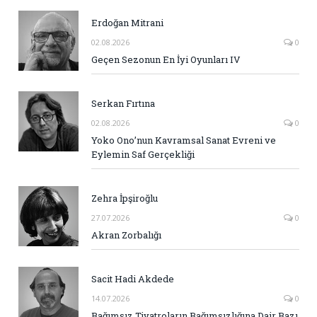
Erdoğan Mitrani
02.08.2026
0
Geçen Sezonun En İyi Oyunları IV
Serkan Fırtına
02.08.2026
0
Yoko Ono’nun Kavramsal Sanat Evreni ve
Eylemin Saf Gerçekliği
Zehra İpşiroğlu
27.07.2026
0
Akran Zorbalığı
Sacit Hadi Akdede
14.07.2026
0
Bağımsız Tiyatroların Bağımsızlığına Dair Bazı