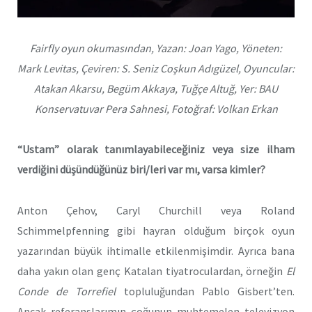
Fairfly oyun okumasından, Yazan: Joan Yago, Yöneten:
Mark Levitas, Çeviren: S. Seniz Coşkun Adıgüzel, Oyuncular:
Atakan Akarsu, Begüm Akkaya, Tuğçe Altuğ, Yer: BAU
Konservatuvar Pera Sahnesi, Fotoğraf: Volkan Erkan
“Ustam” olarak tanımlayabileceğiniz veya size ilham
verdiğini düşündüğünüz biri/leri var mı, varsa kimler?
Anton Çehov, Caryl Churchill veya Roland
Schimmelpfenning gibi hayran olduğum birçok oyun
yazarından büyük ihtimalle etkilenmişimdir. Ayrıca bana
daha yakın olan genç Katalan tiyatroculardan, örneğin
El
Conde de Torrefiel
topluluğundan Pablo Gisbert’ten.
Ancak referanslarımın çoğunun muhtemelen televizyon