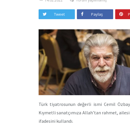
14.02.2022
Yorum yapılmamış
Tweet
Paylaş
P
Türk tiyatrosunun değerli ismi Cemil Özbay
Kıymetli sanatçımıza Allah’tan rahmet, ailesi
ifadesini kullandı.