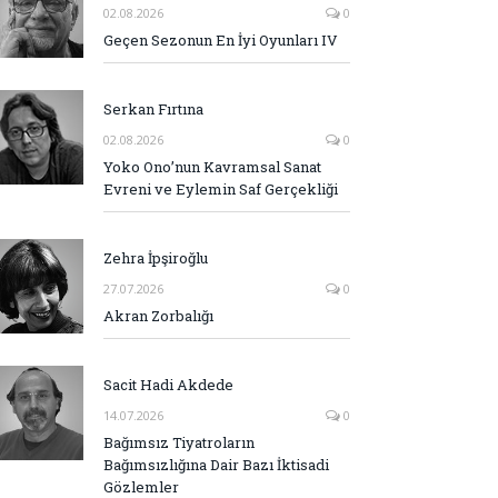
02.08.2026
0
Geçen Sezonun En İyi Oyunları IV
Serkan Fırtına
02.08.2026
0
Yoko Ono’nun Kavramsal Sanat
Evreni ve Eylemin Saf Gerçekliği
Zehra İpşiroğlu
27.07.2026
0
Akran Zorbalığı
Sacit Hadi Akdede
14.07.2026
0
Bağımsız Tiyatroların
Bağımsızlığına Dair Bazı İktisadi
Gözlemler