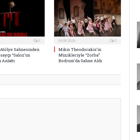
0
06.08.2026
0
 Atölye Sahnesinden
Mikis Theodorakis’in
saygı “Saloz’un
Müzikleriyle “Zorba”
 Anlattı
Bodrum’da Sahne Aldı