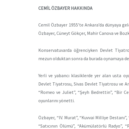
CEMİL ÖZBAYER HAKKINDA
Cemil Özbayer 1955’te Ankara’da dünyaya gel
Özbayer, Cüneyt Gökçer, Mahir Canova ve Bozku
Konservatuvarda öğrenciyken Devlet Tiyatr
mezun olduktan sonra da burada oynamaya de
Yerli ve yabancı klasiklerde yer alan usta oy
Devlet Tiyatrosu, Sivas Devlet Tiyatrosu ve 
“Romeo ve Juliet”, “Şeyh Bedrettin”, “Bir C
oyunlarını yönetti.
Özbayer, “IV. Murat”, “Kuvvai Milliye Destanı”
“Satıcının Ölümü”, “Akümülatörlü Radyo”, “R