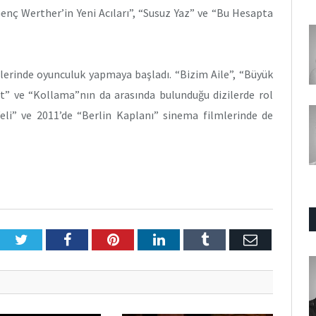
nç Werther’in Yeni Acıları”, “Susuz Yaz” ve “Bu Hesapta
zilerinde oyunculuk yapmaya başladı. “Bizim Aile”, “Büyük
lat” ve “Kollama”nın da arasında bulunduğu dizilerde rol
eli” ve 2011’de “Berlin Kaplanı” sinema filmlerinde de
Twitter
Facebook
Pinterest
LinkedIn
Tumblr
E-
Posta