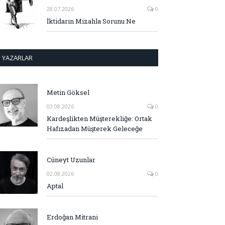
28.07.2026
0
İktidarın Mizahla Sorunu Ne
YAZARLAR
Metin Göksel
03.08.2026
0
Kardeşlikten Müşterekliğe: Ortak
Hafızadan Müşterek Geleceğe
Cüneyt Uzunlar
02.08.2026
0
Aptal
Erdoğan Mitrani