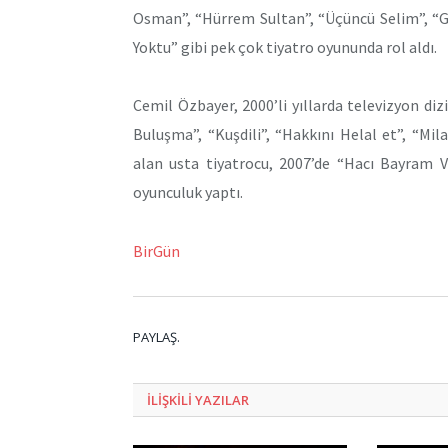
Osman”, “Hürrem Sultan”, “Üçüncü Selim”, “Ge
Yoktu” gibi pek çok tiyatro oyununda rol aldı.
Cemil Özbayer, 2000’li yıllarda televizyon di
Buluşma”, “Kuşdili”, “Hakkını Helal et”, “Mi
alan usta tiyatrocu, 2007’de “Hacı Bayram V
oyunculuk yaptı.
BirGün
PAYLAŞ.
ILIŞKILI
YAZILAR