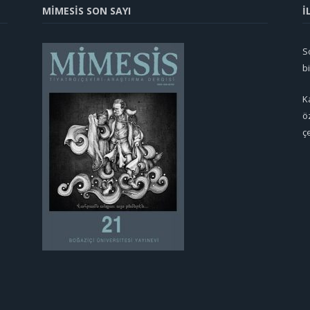
MİMESİS SON SAYI
İ
So
b
K
ö
ç