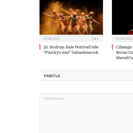
06.08.2026
0
06.08.2026
23. Bodrum Bale Festivali’nde
Cihangir
“Pinokyo.exe” Sahnelenecek
Boran Öz
Mavalı”nı
YANITLA