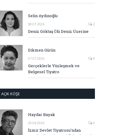
Selin Aydınoğlu
08.07.2026
2
Deniz Göktaş Ölü Deniz Üzerine
Dikmen Gürün
07.07.2026
0
Gerçeklerle Yüzleşmek ve
Belgesel Tiyatro
AÇIK KÖŞE
Haydar Bayak
29.04.2026
0
İzmir Devlet Tiyatrosu’ndan