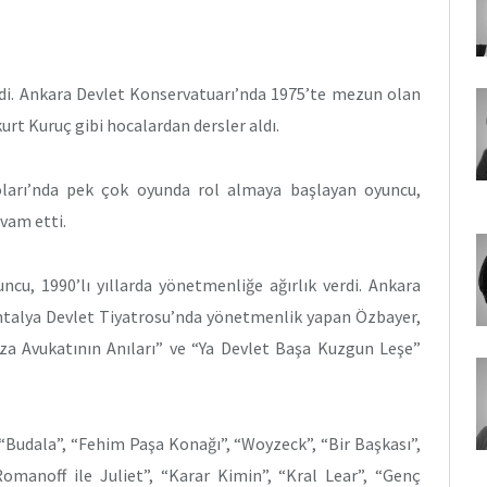
di. Ankara Devlet Konservatuarı’nda 1975’te mezun olan
rt Kuruç gibi hocalardan dersler aldı.
oları’nda pek çok oyunda rol almaya başlayan oyuncu,
vam etti.
uncu, 1990’lı yıllarda yönetmenliğe ağırlık verdi. Ankara
Antalya Devlet Tiyatrosu’nda yönetmenlik yapan Özbayer,
eza Avukatının Anıları” ve “Ya Devlet Başa Kuzgun Leşe”
, “Budala”, “Fehim Paşa Konağı”, “Woyzeck”, “Bir Başkası”,
omanoff ile Juliet”, “Karar Kimin”, “Kral Lear”, “Genç