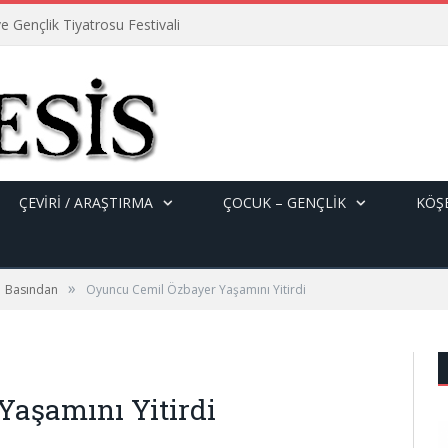
e Gençlik Tiyatrosu Festivali
ÇEVİRİ / ARAŞTIRMA
ÇOCUK – GENÇLIK
KÖŞE
»
Basından
Oyuncu Cemil Özbayer Yaşamını Yitirdi
Yaşamını Yitirdi