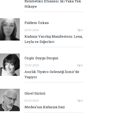
Rembetiko Efsanesi: İki Yaka Tek
Hikaye
Fuldem Özkan
26.03.2026
0
Kadının Varoluş Manifestosu: Lena,
Leyla ve Diğerleri
Özgür Duygu Durgun
13.03.2026
0
Asırlık Tiyatro Geleneği İzmir’de
Yaşıyor
Gürel Sürücü
05.03.2026
0
Medea’nın Kafasına Dair