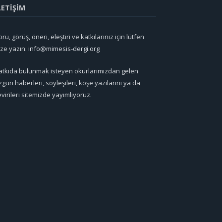
LETİŞİM
ru, görüş, öneri, eleştiri ve katkılarınız için lütfen
ize yazın:
info@mimesis-dergi.org
atkıda bulunmak isteyen okurlarımızdan gelen
zgün haberleri, söyleşileri, köşe yazılarını ya da
evirileri sitemizde yayımlıyoruz.