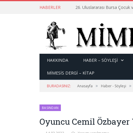
HABERLER
26. Uluslararası Bursa Çocuk v
HAKKINDA
HABER – SÖYLEŞI
MİMESİS DERGİ – KİTAP
»
»
BURADASINIZ:
Anasayfa
Haber - Söyleşi
BASINDAN
Oyuncu Cemil Özbayer 