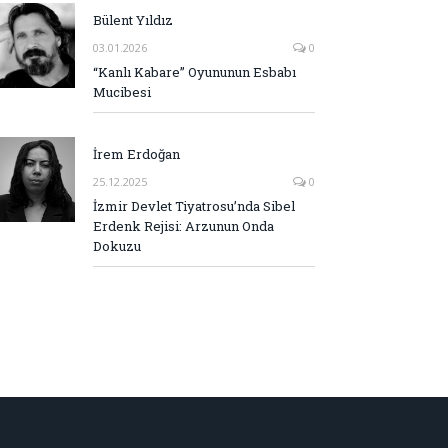
Bülent Yıldız
03.01.2026
0
“Kanlı Kabare” Oyununun Esbabı
Mucibesi
İrem Erdoğan
25.12.2025
0
İzmir Devlet Tiyatrosu’nda Sibel
Erdenk Rejisi: Arzunun Onda
Dokuzu