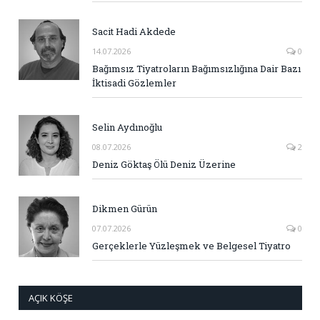
Sacit Hadi Akdede
14.07.2026
0
Bağımsız Tiyatroların Bağımsızlığına Dair Bazı
İktisadi Gözlemler
Selin Aydınoğlu
08.07.2026
2
Deniz Göktaş Ölü Deniz Üzerine
Dikmen Gürün
07.07.2026
0
Gerçeklerle Yüzleşmek ve Belgesel Tiyatro
AÇIK KÖŞE