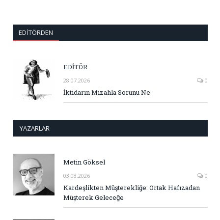
EDITÖRDEN
EDİTÖR
28.07.2026
0
İktidarın Mizahla Sorunu Ne
YAZARLAR
Metin Göksel
03.08.2026
0
Kardeşlikten Müşterekliğe: Ortak Hafızadan
Müşterek Geleceğe