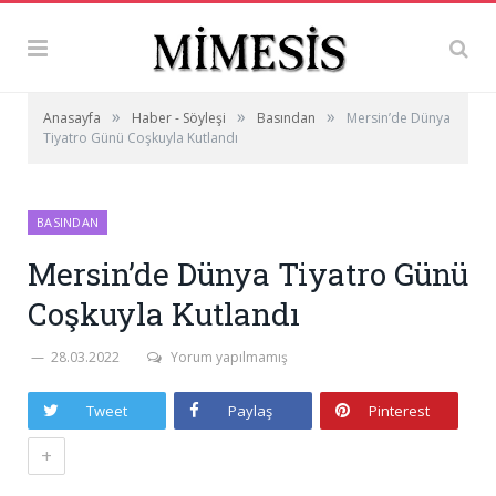
»
»
»
Anasayfa
Haber - Söyleşi
Basından
Mersin’de Dünya
Tiyatro Günü Coşkuyla Kutlandı
BASINDAN
Mersin’de Dünya Tiyatro Günü
Coşkuyla Kutlandı
28.03.2022
Yorum yapılmamış
Tweet
Paylaş
Pinterest
+