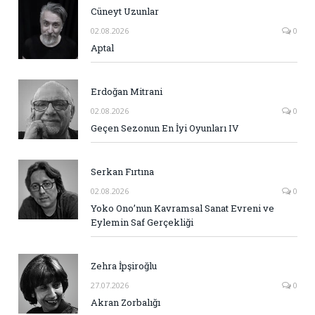
Cüneyt Uzunlar
02.08.2026
0
Aptal
Erdoğan Mitrani
02.08.2026
0
Geçen Sezonun En İyi Oyunları IV
Serkan Fırtına
02.08.2026
0
Yoko Ono’nun Kavramsal Sanat Evreni ve
Eylemin Saf Gerçekliği
Zehra İpşiroğlu
27.07.2026
0
Akran Zorbalığı