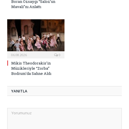
Boran Özsaygı “Saloz’un
Mavalı”nı Anlattı
06.08.2026
0
Mikis Theodorakis’in
Müzikleriyle “Zorba”
Bodrum’da Sahne Aldı
YANITLA