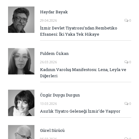
Haydar Bayak
29.04.2026
0
İzmir Devlet Tiyatrosu’ndan Rembetiko
Efsanesi: İki Yaka Tek Hikaye
Fuldem Özkan
26.03.2026
0
Kadının Varoluş Manifestosu: Lena, Leyla ve
Diğerleri
Özgür Duygu Durgun
13.03.2026
0
Asırlık Tiyatro Geleneği İzmir’de Yaşıyor
Gürel Sürücü
05.03.2026
0