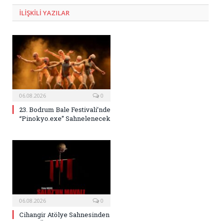
ILIŞKILI
YAZILAR
06.08.2026
0
23. Bodrum Bale Festivali’nde
“Pinokyo.exe” Sahnelenecek
06.08.2026
0
Cihangir Atölye Sahnesinden