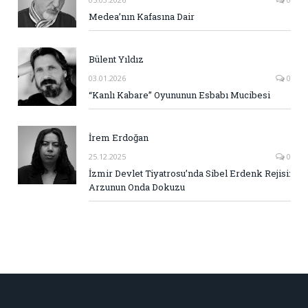
Medea’nın Kafasına Dair
Bülent Yıldız
03.01.2026
0
“Kanlı Kabare” Oyununun Esbabı Mucibesi
İrem Erdoğan
25.12.2025
0
İzmir Devlet Tiyatrosu’nda Sibel Erdenk Rejisi:
Arzunun Onda Dokuzu