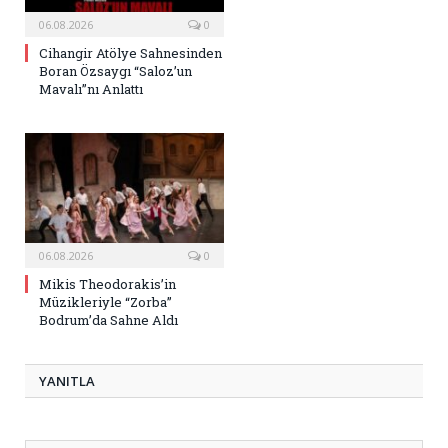
06.08.2026
0
Cihangir Atölye Sahnesinden
Boran Özsaygı “Saloz’un
Mavalı”nı Anlattı
06.08.2026
0
Mikis Theodorakis’in
Müzikleriyle “Zorba”
Bodrum’da Sahne Aldı
YANITLA