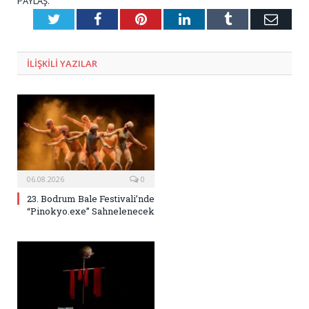
PAYLAŞ.
Twitter
Facebook
Pinterest
LinkedIn
Tumblr
E-
Posta
ILIŞKILI
YAZILAR
06.08.2026
0
23. Bodrum Bale Festivali’nde
“Pinokyo.exe” Sahnelenecek