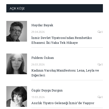
AÇIK KÖŞE
Haydar Bayak
29.04.2026
0
İzmir Devlet Tiyatrosu’ndan Rembetiko
Efsanesi: İki Yaka Tek Hikaye
Fuldem Özkan
26.03.2026
0
Kadının Varoluş Manifestosu: Lena, Leyla ve
Diğerleri
Özgür Duygu Durgun
13.03.2026
0
Asırlık Tiyatro Geleneği İzmir’de Yaşıyor