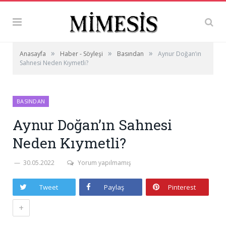
»
»
»
Anasayfa
Haber - Söyleşi
Basından
Aynur Doğan’ın
Sahnesi Neden Kıymetli?
BASINDAN
Aynur Doğan’ın Sahnesi
Neden Kıymetli?
30.05.2022
Yorum yapılmamış
Tweet
Paylaş
Pinterest
+