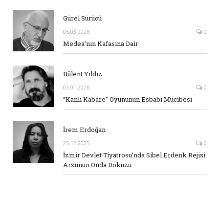
Gürel Sürücü
05.03.2026
0
Medea’nın Kafasına Dair
Bülent Yıldız
03.01.2026
0
“Kanlı Kabare” Oyununun Esbabı Mucibesi
İrem Erdoğan
25.12.2025
0
İzmir Devlet Tiyatrosu’nda Sibel Erdenk Rejisi:
Arzunun Onda Dokuzu