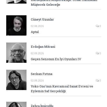
Müşterek Geleceğe
Cüneyt Uzunlar
02.08.2026
0
Aptal
Erdoğan Mitrani
02.08.2026
0
Geçen Sezonun En İyi Oyunları IV
Serkan Fırtına
02.08.2026
0
Yoko Ono’nun Kavramsal Sanat Evreni ve
Eylemin Saf Gerçekliği
Zehra İpşiroğlu