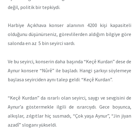
değil, politik bir tepkiydi.
Harbiye Açıkhava konser alanının 4200 kişi kapasiteli
olduğunu düşünürseniz, görevlilerden aldığım bilgiye göre
salonda en az 5 bin seyirci vardı.
Ve bu seyirci, konserin daha başında “Keçê Kurdan” dese de
Aynur konsere “Nûrê” ile başladı. Hangi şarkıyı söylemeye
başlasa seyirciden aynı talep geldi: “Keçê Kurdan”.
“Keçê Kurdan” da ısrarlı olan seyirci, saygı ve sevgisini de
Aynur’a göstermekle ilgili de ısrarcıydı. Gece boyunca,
alkışlar, zılgıtlar hiç susmadı, “Çok yaşa Aynur”, “Jin jiyan
azadî” sloganı yükseldi.