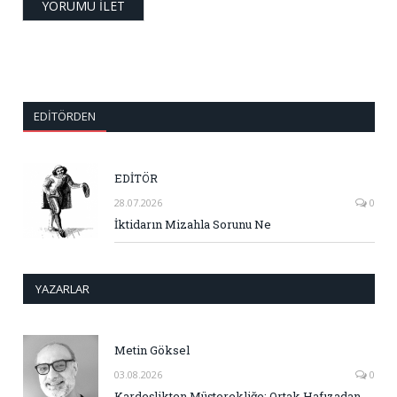
EDITÖRDEN
EDİTÖR
28.07.2026
0
İktidarın Mizahla Sorunu Ne
YAZARLAR
Metin Göksel
03.08.2026
0
Kardeşlikten Müşterekliğe: Ortak Hafızadan