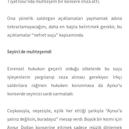
Tiyatrosu’nda muhteşem bir konsere imza attı.
Ona yönelik saldırgan açıklamaları yaymamak adına
tekrarlamayacağım, daha en başta belirtmek gerekir, bu
açıklamalar “nefret suçu” kapsamında.
Seyirci de muhteşemdi
Evrensel hukukun geçerli olduğu ülkelerde bu suçu
işleyenlerin yargılanıp ceza alması gerekiyor. Irkçı
saldırılara rağmen hukuken korunmasa da Aynur’u
konserde seyircisi sardı sarmaladı.
Coşkusuyla, neşesiyle, eşlik her ettiği şarkıyla “Aynur’a
yalnız değilsin, buradayız” mesajı verdi. Büyük bir kısmı için
Aynur Doğan konserine gitmek sadece müzik dinlemek