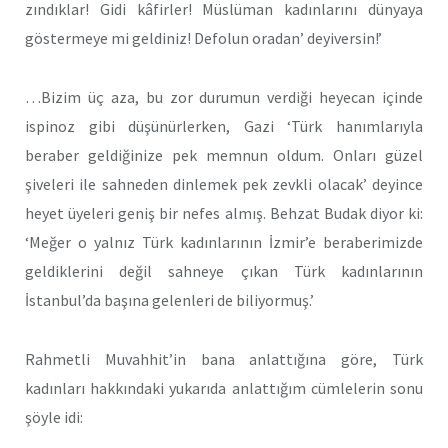
zındıklar! Gidi kâfirler! Müslüman kadınlarını dünyaya
göstermeye mi geldiniz! Defolun oradan’ deyiversin!’
…Bizim üç aza, bu zor durumun verdiği heyecan içinde
ispinoz gibi düşünürlerken, Gazi ‘Türk hanımlarıyla
beraber geldiğinize pek memnun oldum. Onları güzel
şiveleri ile sahneden dinlemek pek zevkli olacak’ deyince
heyet üyeleri geniş bir nefes almış. Behzat Budak diyor ki:
‘Meğer o yalnız Türk kadınlarının İzmir’e beraberimizde
geldiklerini değil sahneye çıkan Türk kadınlarının
İstanbul’da başına gelenleri de biliyormuş.’
Rahmetli Muvahhit’in bana anlattığına göre, Türk
kadınları hakkındaki yukarıda anlattığım cümlelerin sonu
şöyle idi: