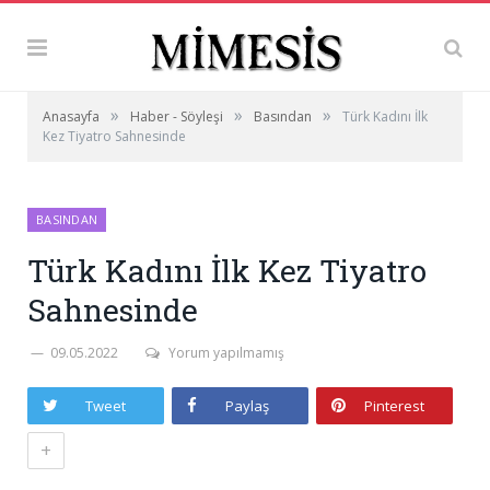
»
»
»
Anasayfa
Haber - Söyleşi
Basından
Türk Kadını İlk
Kez Tiyatro Sahnesinde
BASINDAN
Türk Kadını İlk Kez Tiyatro
Sahnesinde
09.05.2022
Yorum yapılmamış
Tweet
Paylaş
Pinterest
+