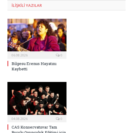
ILIŞKILI
YAZILAR
06.08.2026
0
Bilgesu Erenus Hayatını
Kaybetti
04.08.2026
0
CAS Konservatuvar Tam
Burslu Oyunculuk Eğitimi için