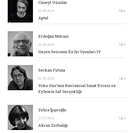
Cüneyt Uzunlar
02.08.2026
0
Aptal
Erdoğan Mitrani
02.08.2026
0
Geçen Sezonun En İyi Oyunları IV
Serkan Fırtına
02.08.2026
0
Yoko Ono’nun Kavramsal Sanat Evreni ve
Eylemin Saf Gerçekliği
Zehra İpşiroğlu
27.07.2026
0
Akran Zorbalığı