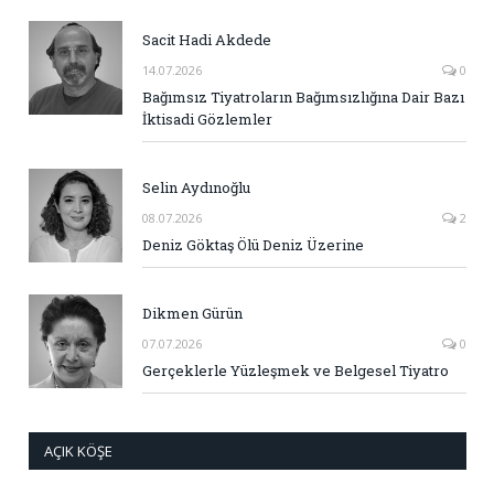
Sacit Hadi Akdede
14.07.2026
0
Bağımsız Tiyatroların Bağımsızlığına Dair Bazı
İktisadi Gözlemler
Selin Aydınoğlu
08.07.2026
2
Deniz Göktaş Ölü Deniz Üzerine
Dikmen Gürün
07.07.2026
0
Gerçeklerle Yüzleşmek ve Belgesel Tiyatro
AÇIK KÖŞE