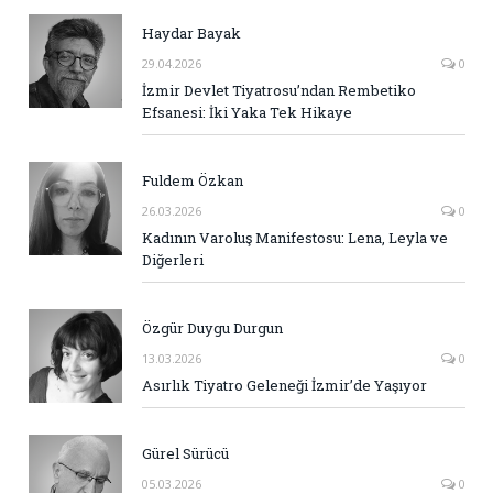
Haydar Bayak
29.04.2026
0
İzmir Devlet Tiyatrosu’ndan Rembetiko
Efsanesi: İki Yaka Tek Hikaye
Fuldem Özkan
26.03.2026
0
Kadının Varoluş Manifestosu: Lena, Leyla ve
Diğerleri
Özgür Duygu Durgun
13.03.2026
0
Asırlık Tiyatro Geleneği İzmir’de Yaşıyor
Gürel Sürücü
05.03.2026
0