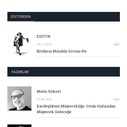
EDITÖRDEN
EDİTÖR
28.07.2026
0
İktidarın Mizahla Sorunu Ne
YAZARLAR
Metin Göksel
03.08.2026
0
Kardeşlikten Müşterekliğe: Ortak Hafızadan
Müşterek Geleceğe