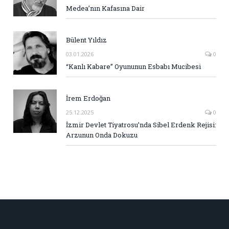
Medea’nın Kafasına Dair
Bülent Yıldız
03.01.2026
0
“Kanlı Kabare” Oyununun Esbabı Mucibesi
İrem Erdoğan
25.12.2025
0
İzmir Devlet Tiyatrosu’nda Sibel Erdenk Rejisi:
Arzunun Onda Dokuzu