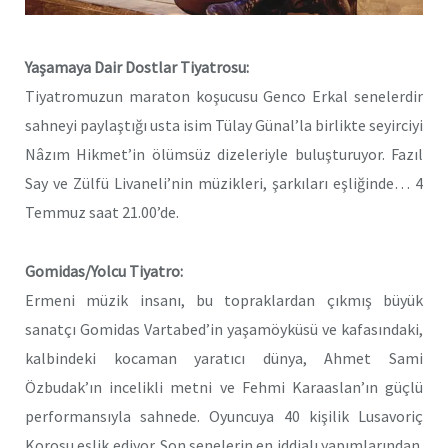
Yaşamaya Dair Dostlar Tiyatrosu:
Tiyatromuzun maraton koşucusu Genco Erkal senelerdir
sahneyi paylaştığı usta isim Tülay Günal’la birlikte seyirciyi
Nâzım Hikmet’in ölümsüz dizeleriyle buluşturuyor. Fazıl
Say ve Zülfü Livaneli’nin müzikleri, şarkıları eşliğinde… 4
Temmuz saat 21.00’de.
Gomidas/Yolcu Tiyatro:
Ermeni müzik insanı, bu topraklardan çıkmış büyük
sanatçı Gomidas Vartabed’in yaşamöyküsü ve kafasındaki,
kalbindeki kocaman yaratıcı dünya, Ahmet Sami
Özbudak’ın incelikli metni ve Fehmi Karaaslan’ın güçlü
performansıyla sahnede. Oyuncuya 40 kişilik Lusavoriç
Korosu eşlik ediyor. Son senelerin en iddialı yapımlarından.