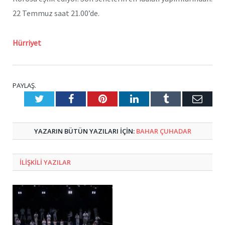
22 Temmuz saat 21.00’de.
Hürriyet
PAYLAŞ.
Twitter
Facebook
Pinterest
LinkedIn
Tumblr
E-
Posta
YAZARIN BÜTÜN YAZILARI IÇIN:
BAHAR ÇUHADAR
ILIŞKILI
YAZILAR