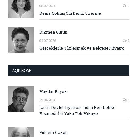
08.07.2026
2
Deniz Göktaş Ölü Deniz Üzerine
Dikmen Gürün
07.07.2026
0
Gerçeklerle Yüzleşmek ve Belgesel Tiyatro
AÇIK KÖŞE
Haydar Bayak
29.04.2026
0
İzmir Devlet Tiyatrosu’ndan Rembetiko
Efsanesi: İki Yaka Tek Hikaye
Fuldem Özkan