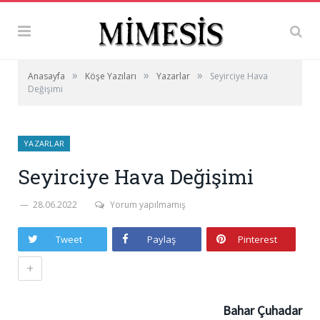
»
»
»
Anasayfa
Köşe Yazıları
Yazarlar
Seyirciye Hava
Değişimi
YAZARLAR
Seyirciye Hava Değişimi
28.06.2022
Yorum yapılmamış
Tweet
Paylaş
Pinterest
+
Bahar Çuhadar