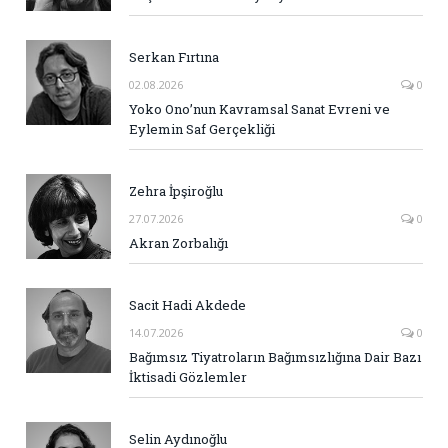
Serkan Fırtına
02.08.2026
0
Yoko Ono’nun Kavramsal Sanat Evreni ve
Eylemin Saf Gerçekliği
Zehra İpşiroğlu
27.07.2026
0
Akran Zorbalığı
Sacit Hadi Akdede
14.07.2026
0
Bağımsız Tiyatroların Bağımsızlığına Dair Bazı
İktisadi Gözlemler
Selin Aydınoğlu