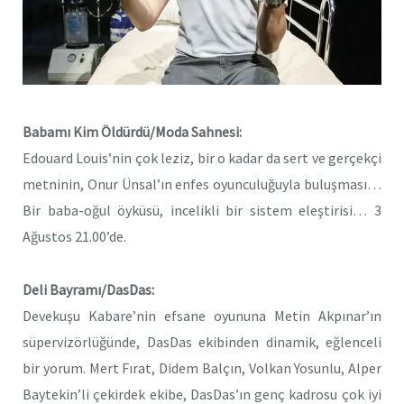
Babamı Kim Öldürdü/Moda Sahnesi:
Edouard Louis’nin çok leziz, bir o kadar da sert ve gerçekçi
metninin, Onur Ünsal’ın enfes oyunculuğuyla buluşması…
Bir baba-oğul öyküsü, incelikli bir sistem eleştirisi… 3
Ağustos 21.00’de.
Deli Bayramı/DasDas:
Devekuşu Kabare’nin efsane oyununa Metin Akpınar’ın
süpervizörlüğünde, DasDas ekibinden dinamik, eğlenceli
bir yorum. Mert Fırat, Didem Balçın, Volkan Yosunlu, Alper
Baytekin’li çekirdek ekibe, DasDas’ın genç kadrosu çok iyi