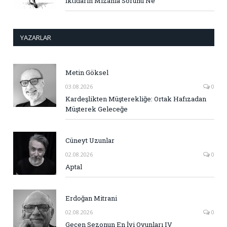
İktidarın Mizahla Sorunu Ne
YAZARLAR
Metin Göksel
03.08.2026
0
Kardeşlikten Müşterekliğe: Ortak Hafızadan
Müşterek Geleceğe
Cüneyt Uzunlar
02.08.2026
0
Aptal
Erdoğan Mitrani
02.08.2026
0
Geçen Sezonun En İyi Oyunları IV