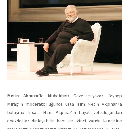
Metin Akpınar’la Muhabbet:
Gazeteci-yazar Zeynep
Miraç’ın moderatörlüğünde usta isim Metin Akpınar’la
buluşma fırsatı. Hem Akpınar’ın hayat yolculuğundan
anekdotlar dinleyebilir hem de ikinci yarıda kendisine
merak ettiklerinizi sorabilirsiniz. 27 Haziran saat 21.15’te.