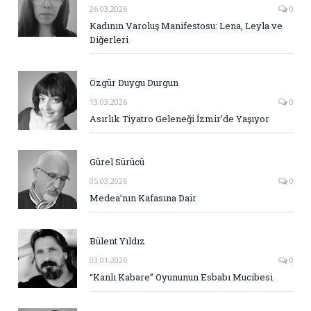
26.03.2026
0
Kadının Varoluş Manifestosu: Lena, Leyla ve
Diğerleri
Özgür Duygu Durgun
13.03.2026
0
Asırlık Tiyatro Geleneği İzmir’de Yaşıyor
Gürel Sürücü
05.03.2026
0
Medea’nın Kafasına Dair
Bülent Yıldız
03.01.2026
0
“Kanlı Kabare” Oyununun Esbabı Mucibesi