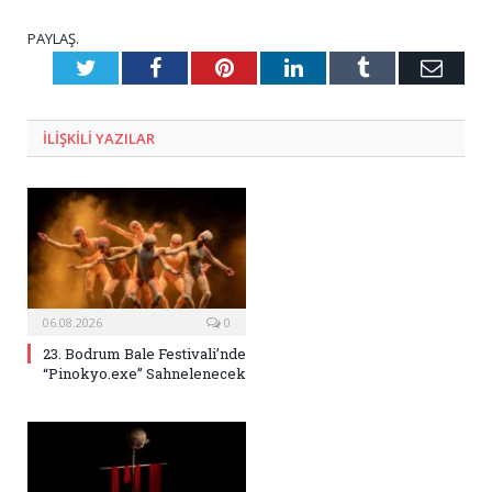
PAYLAŞ.
Twitter
Facebook
Pinterest
LinkedIn
Tumblr
E-
Posta
ILIŞKILI
YAZILAR
06.08.2026
0
23. Bodrum Bale Festivali’nde
“Pinokyo.exe” Sahnelenecek