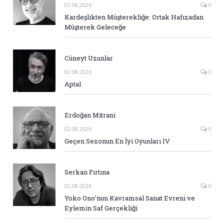
03.08.2026
0
Kardeşlikten Müşterekliğe: Ortak Hafızadan
Müşterek Geleceğe
Cüneyt Uzunlar
02.08.2026
0
Aptal
Erdoğan Mitrani
02.08.2026
0
Geçen Sezonun En İyi Oyunları IV
Serkan Fırtına
02.08.2026
0
Yoko Ono’nun Kavramsal Sanat Evreni ve
Eylemin Saf Gerçekliği