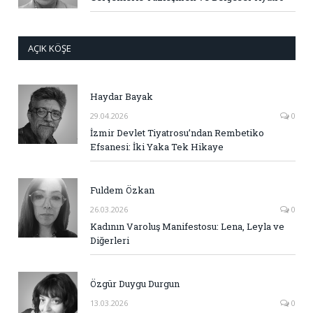
AÇIK KÖŞE
Haydar Bayak
29.04.2026
0
İzmir Devlet Tiyatrosu’ndan Rembetiko
Efsanesi: İki Yaka Tek Hikaye
Fuldem Özkan
26.03.2026
0
Kadının Varoluş Manifestosu: Lena, Leyla ve
Diğerleri
Özgür Duygu Durgun
13.03.2026
0