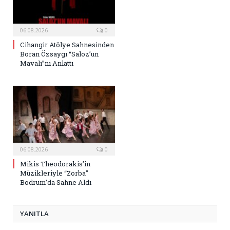
06.08.2026
0
Cihangir Atölye Sahnesinden
Boran Özsaygı “Saloz’un
Mavalı”nı Anlattı
06.08.2026
0
Mikis Theodorakis’in
Müzikleriyle “Zorba”
Bodrum’da Sahne Aldı
YANITLA