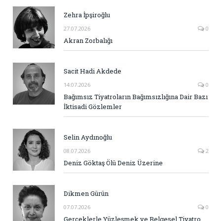
Zehra İpşiroğlu
27.07.2026
0
Akran Zorbalığı
Sacit Hadi Akdede
14.07.2026
0
Bağımsız Tiyatroların Bağımsızlığına Dair Bazı
İktisadi Gözlemler
Selin Aydınoğlu
08.07.2026
2
Deniz Göktaş Ölü Deniz Üzerine
Dikmen Gürün
07.07.2026
0
Gerçeklerle Yüzleşmek ve Belgesel Tiyatro