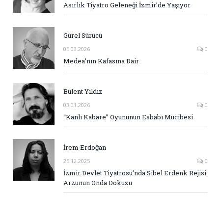
Asırlık Tiyatro Geleneği İzmir’de Yaşıyor
Gürel Sürücü
05.03.2026
0
Medea’nın Kafasına Dair
Bülent Yıldız
03.01.2026
0
“Kanlı Kabare” Oyununun Esbabı Mucibesi
İrem Erdoğan
25.12.2025
0
İzmir Devlet Tiyatrosu’nda Sibel Erdenk Rejisi:
Arzunun Onda Dokuzu