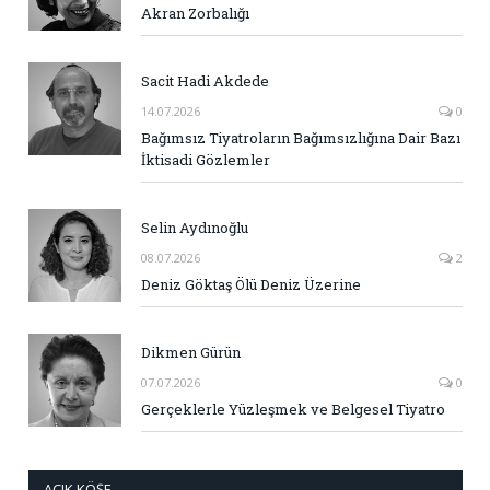
Akran Zorbalığı
Sacit Hadi Akdede
14.07.2026
0
Bağımsız Tiyatroların Bağımsızlığına Dair Bazı
İktisadi Gözlemler
Selin Aydınoğlu
08.07.2026
2
Deniz Göktaş Ölü Deniz Üzerine
Dikmen Gürün
07.07.2026
0
Gerçeklerle Yüzleşmek ve Belgesel Tiyatro
AÇIK KÖŞE