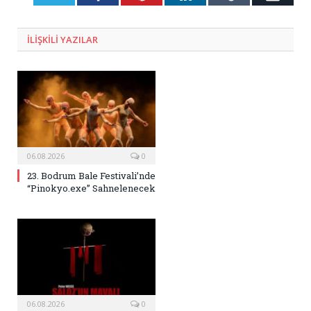
Posta
ILIŞKILI
YAZILAR
06.08.2026
0
23. Bodrum Bale Festivali’nde
“Pinokyo.exe” Sahnelenecek
06.08.2026
0