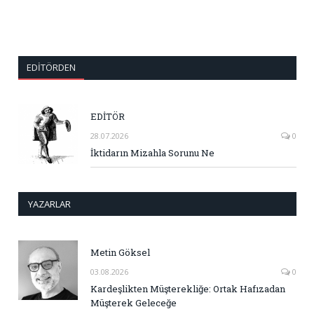
EDITÖRDEN
EDİTÖR
28.07.2026
0
İktidarın Mizahla Sorunu Ne
YAZARLAR
Metin Göksel
03.08.2026
0
Kardeşlikten Müşterekliğe: Ortak Hafızadan
Müşterek Geleceğe