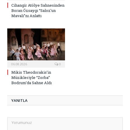
Cihangir Atölye Sahnesinden
Boran Özsaygı “Saloz’un
Mavalı”nı Anlattı
06.08.2026
0
Mikis Theodorakis’in
Müzikleriyle “Zorba”
Bodrum’da Sahne Aldı
YANITLA