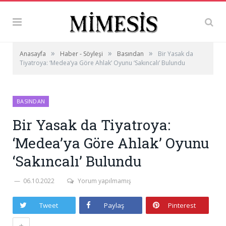
»
»
»
Anasayfa
Haber - Söyleşi
Basından
Bir Yasak da
Tiyatroya: ‘Medea’ya Göre Ahlak’ Oyunu ‘Sakıncalı’ Bulundu
BASINDAN
Bir Yasak da Tiyatroya:
‘Medea’ya Göre Ahlak’ Oyunu
‘Sakıncalı’ Bulundu
06.10.2022
Yorum yapılmamış
Tweet
Paylaş
Pinterest
+