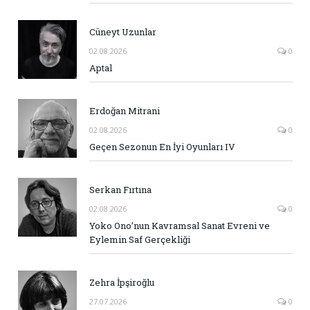
Cüneyt Uzunlar
02.08.2026
0
Aptal
Erdoğan Mitrani
02.08.2026
0
Geçen Sezonun En İyi Oyunları IV
Serkan Fırtına
02.08.2026
0
Yoko Ono’nun Kavramsal Sanat Evreni ve
Eylemin Saf Gerçekliği
Zehra İpşiroğlu
27.07.2026
0