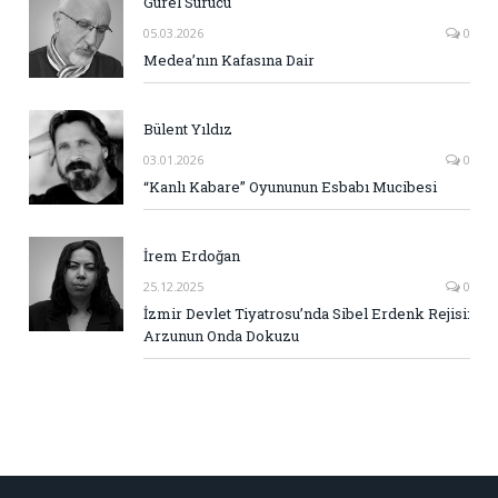
Gürel Sürücü
05.03.2026
0
Medea’nın Kafasına Dair
Bülent Yıldız
03.01.2026
0
“Kanlı Kabare” Oyununun Esbabı Mucibesi
İrem Erdoğan
25.12.2025
0
İzmir Devlet Tiyatrosu’nda Sibel Erdenk Rejisi:
Arzunun Onda Dokuzu