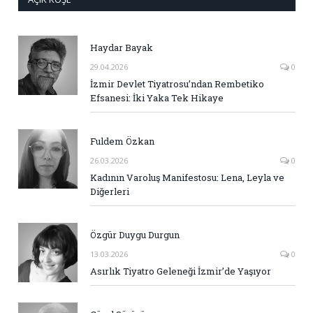
Haydar Bayak
29.04.2026
0
İzmir Devlet Tiyatrosu’ndan Rembetiko
Efsanesi: İki Yaka Tek Hikaye
Fuldem Özkan
26.03.2026
0
Kadının Varoluş Manifestosu: Lena, Leyla ve
Diğerleri
Özgür Duygu Durgun
13.03.2026
0
Asırlık Tiyatro Geleneği İzmir’de Yaşıyor