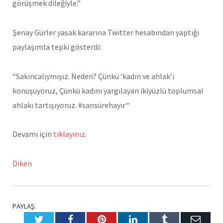
görüşmek dileğiyle.”
Şenay Gürler yasak kararına Twitter hesabından yaptığı
paylaşımla tepki gösterdi:
“Sakıncalıymışız. Neden? Çünkü ‘kadın ve ahlak’ı
konuşuyoruz, Çünkü kadını yargılayan ikiyüzlü toplumsal
ahlakı tartışıyoruz. #sansürehayır“
Devamı için
tıklayınız
.
Diken
PAYLAŞ.
Twitter
Facebook
Pinterest
LinkedIn
Tumblr
E-