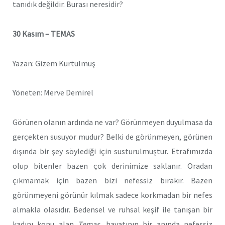
tanıdık değildir. Burası neresidir?
30 Kasım – TEMAS
Yazan: Gizem Kurtulmuş
Yöneten: Merve Demirel
Görünen olanın ardında ne var? Görünmeyen duyulmasa da
gerçekten susuyor mudur? Belki de görünmeyen, görünen
dışında bir şey söylediği için susturulmuştur. Etrafımızda
olup bitenler bazen çok derinimize saklanır. Oradan
çıkmamak için bazen bizi nefessiz bırakır. Bazen
görünmeyeni görünür kılmak sadece korkmadan bir nefes
almakla olasıdır. Bedensel ve ruhsal keşif ile tanışan bir
kadını konu alan
Temas
, hayatının bir anında nefessiz