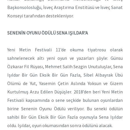
Başkonsolosluğu, İsveç Araştırma Enstitüsü ve İsveç Sanat
Konseyi tarafından destekleniyor.
SENENİN OYUNU ÖDÜLÜ SENA IŞILDAR’A
Yeni Metin Festivali 11
’de okuma tiyatrosu olarak
sahnelenecek altı yeni oyun ve yazarları şöyle:
Günsu
Özkarar
Fil Rüyası
, Mehmet Salih Sezgin
Unutuluşlar
, Sena
Işıldar
Bir Gün Eksik Bir Gün Fazla
, Sibel Albayrak
Übü
Ölümü de Yut
, Yasemin Çetin
Aslında Yoksun
ve Gizem
Kurtulmuş
Arzu Edilen Düşüşler
. 2018
’
den beri Yeni Metin
Festivali kapsamında o sene seçkide bulunan oyunlardan
birine
Senenin Oyunu Ödülü
veriliyor. Bu seneki ödülün
sahibi
Bir Gün Eksik Bir Gün Fazla
oyunuyla
Sena Işıldar
oldu. Işıldar, oyun okumasından sonra ödülünü alacak.