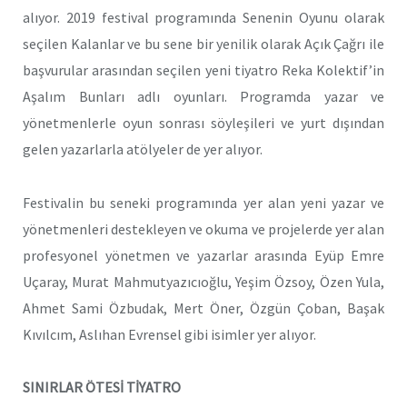
alıyor. 2019 festival programında Senenin Oyunu olarak
seçilen
Kalanlar
ve bu sene bir yenilik olarak
Açık Çağrı
ile
başvurular arasından seçilen yeni tiyatro
Reka Kolektif
’in
Aşalım Bunları
adlı oyunları. Programda yazar ve
yönetmenlerle oyun sonrası
söyleşiler
i ve yurt dışından
gelen yazarlarla
atölyeler
de yer alıyor.
Festivalin bu seneki programında yer alan yeni yazar ve
yönetmenleri destekleyen ve okuma ve projelerde yer alan
profesyonel yönetmen ve yazarlar arasında Eyüp Emre
Uçaray, Murat Mahmutyazıcıoğlu, Yeşim Özsoy, Özen Yula,
Ahmet Sami Özbudak, Mert Öner, Özgün Çoban, Başak
Kıvılcım, Aslıhan Evrensel gibi isimler yer alıyor.
SINIRLAR ÖTESİ TİYATRO