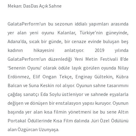
Mekan: DasDas Açık Sahne
GalataPerform
’
un bu sezonun iddialı yapımları arasında
yer alan yeni oyunu Kalanlar, Türkiye
’
nin güneyinde,
Adana
’
da, sıcak bir günde, bir cenaze evinde buluşan beş
kadının hikayesini anlatıyor. 2019 yılında
GalataPerform
’
un düzenlediği Yeni Metin Festivali 8’de
‘Senenin Oyunu’ olarak ödüle layık görülen oyunda Nilay
Erdönmez, Elif Ongan Tekçe, Enginay Gültekin, Kübra
Balcan ve Suna Keskin rol alıyor. Oyunun sahne tasarımını
çağdaş sanatçı Eda Soylu üstleniyor ve sahnede eşyalarla
değişen ve dönüşen bir enstalasyon yapısı kuruyor. Oyunun
başında yer alan kısa filmin yönetmeni ise bu sene Altın
Portakal Ödüllerinde Kısa Film dalında Jüri Özel Ödülünü
alan Özgürcan Uzunyaşa.