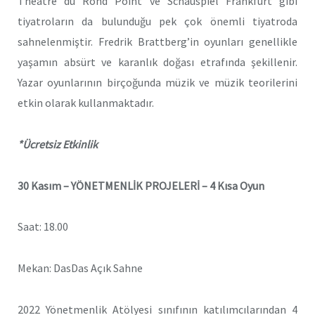
Theatre du Rond Point ve Schauspiel Frankfurt gibi
tiyatroların da bulunduğu pek çok önemli tiyatroda
sahnelenmiştir. Fredrik Brattberg
’
in oyunları genellikle
yaşamın absürt ve karanlık doğası etrafında şekillenir.
Yazar oyunlarının birçoğunda müzik ve müzik teorilerini
etkin olarak kullanmaktadır.
*Ücretsiz Etkinlik
30 Kasım –
YÖNETMENLİK PROJELERİ – 4 Kısa Oyun
Saat: 18.00
Mekan: DasDas Açık Sahne
2022 Yönetmenlik Atölyesi sınıfının katılımcılarından 4