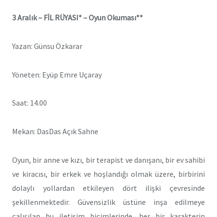
3 Aralık –
FİL RÜYASI* – Oyun Okuması**
Yazan:
Günsu Özkarar
Yöneten: Eyüp Emre Uçaray
Saat: 14.00
Mekan: DasDas Açık Sahne
Oyun, bir anne ve kızı, bir terapist ve danışanı, bir ev sahibi
ve kiracısı, bir erkek ve hoşlandığı olmak üzere, birbirini
dolaylı yollardan etkileyen dört ilişki çevresinde
şekillenmektedir. Güvensizlik üstüne inşa edilmeye
çalışılan bu iletişim biçimlerinde, her bir karakterin