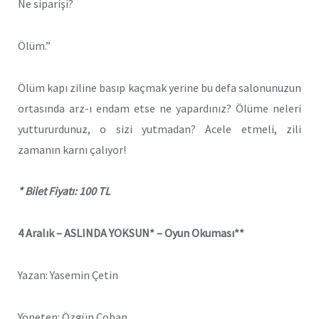
Ne siparişi?
Ölüm.”
Ölüm kapı ziline basıp kaçmak yerine bu defa salonunuzun
ortasında arz-ı endam etse ne yapardınız? Ölüme neleri
yuttururdunuz, o sizi yutmadan? Acele etmeli, zili
zamanın karnı çalıyor!
* Bilet Fiyatı: 100 TL
4 Aralık –
ASLINDA YOKSUN* – Oyun Okuması**
Yazan:
Yasemin Çetin
Yöneten: Özgün Çoban