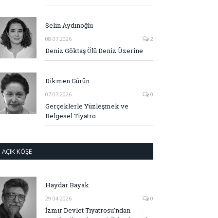
Selin Aydınoğlu
08.07.2026
2
Deniz Göktaş Ölü Deniz Üzerine
Dikmen Gürün
07.07.2026
0
Gerçeklerle Yüzleşmek ve
Belgesel Tiyatro
AÇIK KÖŞE
Haydar Bayak
29.04.2026
0
İzmir Devlet Tiyatrosu’ndan