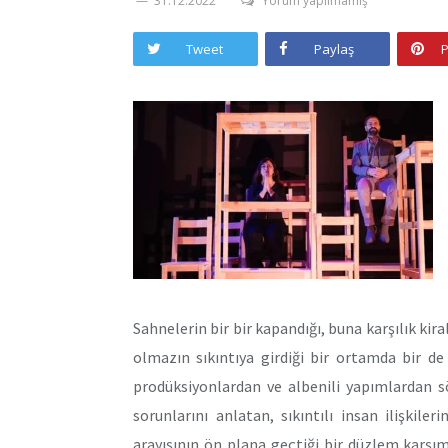
31.12.2022
Yorum yapılmamış
Tweet
Paylaş
P
Sahnelerin bir bir kapandığı, buna karşılık ki
olmazın sıkıntıya girdiği bir ortamda bir d
prodüksiyonlardan ve albenili yapımlardan s
sorunlarını anlatan, sıkıntılı insan ilişkil
arayışının ön plana geçtiği bir düzlem karşı