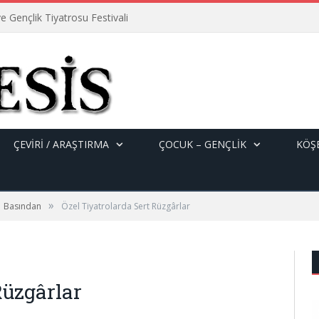
e Gençlik Tiyatrosu Festivali
ÇEVİRİ / ARAŞTIRMA
ÇOCUK – GENÇLIK
KÖŞE
»
Basından
Özel Tiyatrolarda Sert Rüzgârlar
Rüzgârlar