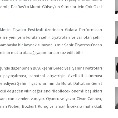
önemli; DasDas’ta Murat Gülsoy’un Yalnızlar İçin Çok Özel
 Metin Tiyatro Festivali üzerinden Galata Perform’dan
se yeni yeni kurulan şehir tiyatroları ve var olan şehir
 bambaşka bir kaynak sunuyor. İzmir Şehir Tiyatrosu’ndan
rcinin mutlu olacağı yapımlardan söz edilebilir.
ğünde düzenlenen Büyükşehir Belediyesi Şehir Tiyatroları
 paylaşılması, sanatsal alışverişin özellikli kılınması
Belediyesi Şehir Tiyatroları’nın da Murat Daltaban Genel
şi de geçen yılın değerlendirilebilecek önemli başlıkları
insanı can evinden vuruyor. Oyuncu ve yazar Civan Canova,
man Wöber, Bozkurt Kuruç ve İsmail İncekara muhakkak