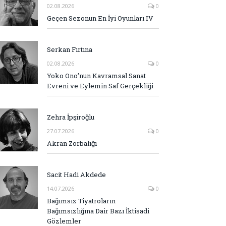
02.08.2026
0
Geçen Sezonun En İyi Oyunları IV
Serkan Fırtına
02.08.2026
0
Yoko Ono’nun Kavramsal Sanat
Evreni ve Eylemin Saf Gerçekliği
Zehra İpşiroğlu
27.07.2026
0
Akran Zorbalığı
Sacit Hadi Akdede
14.07.2026
0
Bağımsız Tiyatroların
Bağımsızlığına Dair Bazı İktisadi
Gözlemler