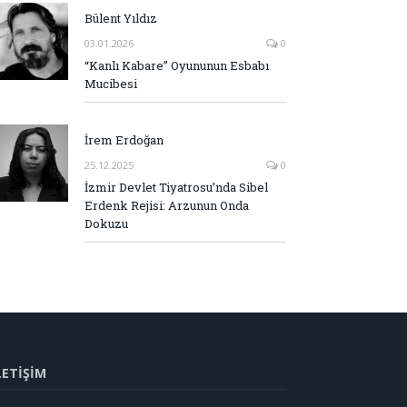
Bülent Yıldız
03.01.2026
0
“Kanlı Kabare” Oyununun Esbabı
Mucibesi
İrem Erdoğan
25.12.2025
0
İzmir Devlet Tiyatrosu’nda Sibel
Erdenk Rejisi: Arzunun Onda
Dokuzu
LETİŞİM