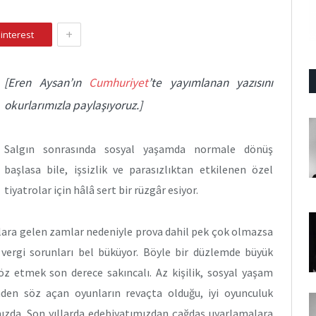
+
interest
[Eren Aysan’ın
Cumhuriyet
’te yayımlanan yazısını
okurlarımızla paylaşıyoruz.]
Salgın sonrasında sosyal yaşamda normale dönüş
başlasa bile, işsizlik ve parasızlıktan etkilenen özel
tiyatrolar için hâlâ sert bir rüzgâr esiyor.
ralara gelen zamlar nedeniyle prova dahil pek çok olmazsa
e vergi sorunları bel büküyor. Böyle bir düzlemde büyük
öz etmek son derece sakıncalı. Az kişilik, sosyal yaşam
erinden söz açan oyunların revaçta olduğu, iyi oyunculuk
mızda. Son yıllarda edebiyatımızdan çağdaş uyarlamalara