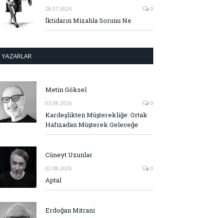
28.07.2026
0
İktidarın Mizahla Sorunu Ne
YAZARLAR
Metin Göksel
03.08.2026
0
Kardeşlikten Müşterekliğe: Ortak
Hafızadan Müşterek Geleceğe
Cüneyt Uzunlar
02.08.2026
0
Aptal
Erdoğan Mitrani