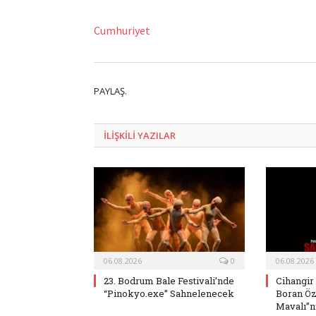
Cumhuriyet
PAYLAŞ.
ILIŞKILI
YAZILAR
06.08.2026
0
06.08.2026
23. Bodrum Bale Festivali’nde
Cihangir
“Pinokyo.exe” Sahnelenecek
Boran Öz
Mavalı”nı