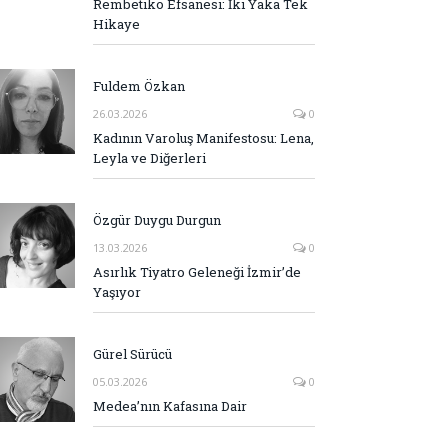
Rembetiko Efsanesi: İki Yaka Tek
Hikaye
Fuldem Özkan
26.03.2026
0
Kadının Varoluş Manifestosu: Lena,
Leyla ve Diğerleri
Özgür Duygu Durgun
13.03.2026
0
Asırlık Tiyatro Geleneği İzmir’de
Yaşıyor
Gürel Sürücü
05.03.2026
0
Medea’nın Kafasına Dair