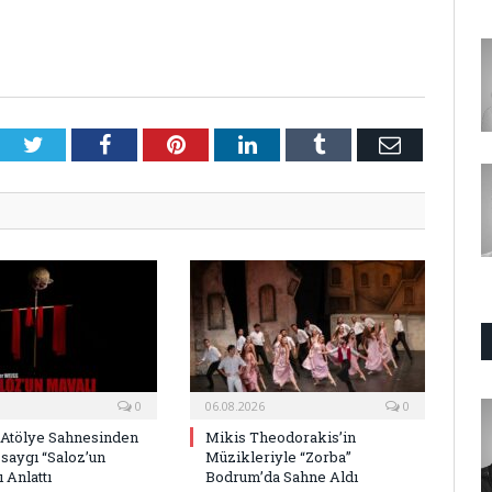
Twitter
Facebook
Pinterest
LinkedIn
Tumblr
E-
Posta
0
06.08.2026
0
 Atölye Sahnesinden
Mikis Theodorakis’in
saygı “Saloz’un
Müzikleriyle “Zorba”
 Anlattı
Bodrum’da Sahne Aldı