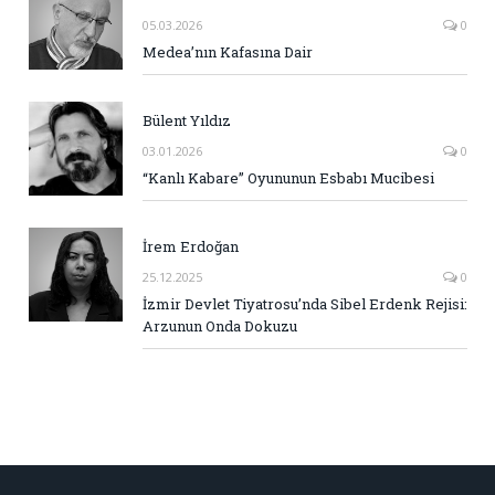
05.03.2026
0
Medea’nın Kafasına Dair
Bülent Yıldız
03.01.2026
0
“Kanlı Kabare” Oyununun Esbabı Mucibesi
İrem Erdoğan
25.12.2025
0
İzmir Devlet Tiyatrosu’nda Sibel Erdenk Rejisi:
Arzunun Onda Dokuzu