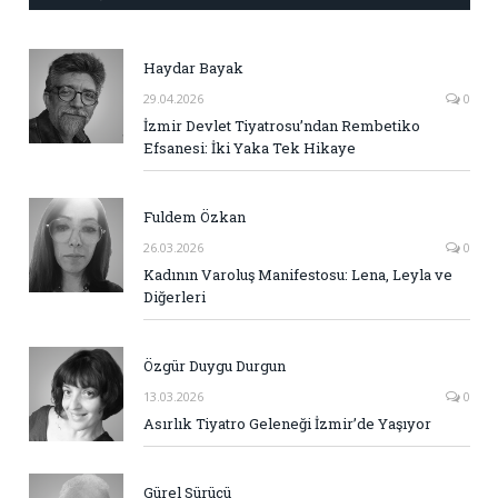
Haydar Bayak
29.04.2026
0
İzmir Devlet Tiyatrosu’ndan Rembetiko
Efsanesi: İki Yaka Tek Hikaye
Fuldem Özkan
26.03.2026
0
Kadının Varoluş Manifestosu: Lena, Leyla ve
Diğerleri
Özgür Duygu Durgun
13.03.2026
0
Asırlık Tiyatro Geleneği İzmir’de Yaşıyor
Gürel Sürücü