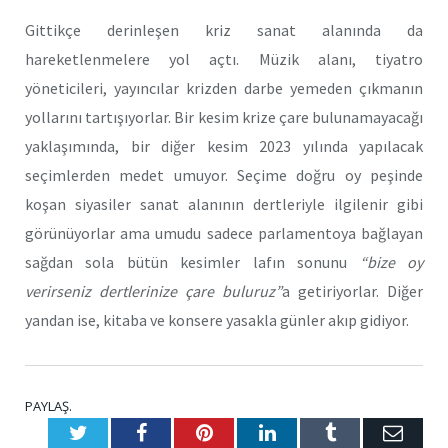
Gittikçe derinleşen kriz sanat alanında da
hareketlenmelere yol açtı. Müzik alanı, tiyatro
yöneticileri, yayıncılar krizden darbe yemeden çıkmanın
yollarını tartışıyorlar. Bir kesim krize çare bulunamayacağı
yaklaşımında, bir diğer kesim 2023 yılında yapılacak
seçimlerden medet umuyor. Seçime doğru oy peşinde
koşan siyasiler sanat alanının dertleriyle ilgilenir gibi
görünüyorlar ama umudu sadece parlamentoya bağlayan
sağdan sola bütün kesimler lafın sonunu
“bize oy
verirseniz dertlerinize çare buluruz”
a getiriyorlar. Diğer
yandan ise, kitaba ve konsere yasakla günler akıp gidiyor.
PAYLAŞ.
Twitter
Facebook
Pinterest
LinkedIn
Tumblr
E-