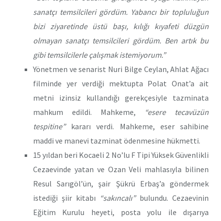
sanatçı temsilcileri gördüm. Yabancı bir topluluğun
bizi ziyaretinde üstü başı, kılığı kıyafeti düzgün
olmayan sanatçı temsilcileri gördüm. Ben artık bu
gibi temsilcilerle çalışmak istemiyorum.”
Yönetmen ve senarist Nuri Bilge Ceylan, Ahlat Ağacı
filminde yer verdiği mektupta Polat Onat’a ait
metni izinsiz kullandığı gerekçesiyle tazminata
mahkum edildi. Mahkeme,
“esere tecavüzün
tespitine”
kararı verdi. Mahkeme, eser sahibine
maddi ve manevi tazminat ödenmesine hükmetti.
15 yıldan beri Kocaeli 2 No’lu F Tipi Yüksek Güvenlikli
Cezaevinde yatan ve Ozan Veli mahlasıyla bilinen
Resul Sarıgöl’ün, şair Şükrü Erbaş’a göndermek
istediği şiir kitabı
“sakıncalı”
bulundu. Cezaevinin
Eğitim Kurulu heyeti, posta yolu ile dışarıya