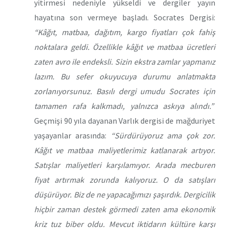
yitirmesi nedeniyle yükseldi ve dergiler yayın
hayatına son vermeye başladı. Socrates Dergisi:
“Kâğıt, matbaa, dağıtım, kargo fiyatları çok fahiş
noktalara geldi. Özellikle kâğıt ve matbaa ücretleri
zaten avro ile endeksli. Sizin ekstra zamlar yapmanız
lazım. Bu sefer okuyucuya durumu anlatmakta
zorlanıyorsunuz. Basılı dergi umudu Socrates için
tamamen rafa kalkmadı, yalnızca askıya alındı.”
Geçmişi 90 yıla dayanan Varlık dergisi de mağduriyet
yaşayanlar arasında:
“Sürdürüyoruz ama çok zor.
Kâğıt ve matbaa maliyetlerimiz katlanarak artıyor.
Satışlar maliyetleri karşılamıyor. Arada mecburen
fiyat artırmak zorunda kalıyoruz. O da satışları
düşürüyor. Biz de ne yapacağımızı şaşırdık. Dergicilik
hiçbir zaman destek görmedi zaten ama ekonomik
kriz tuz biber oldu. Mevcut iktidarın kültüre karşı