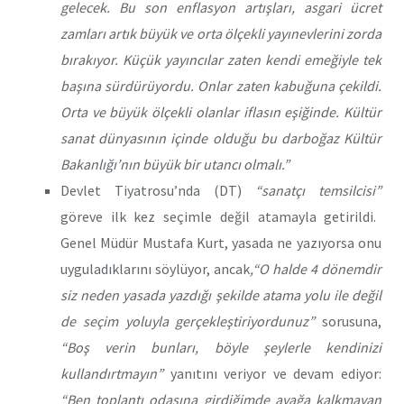
gelecek. Bu son enflasyon artışları, asgari ücret
zamları artık büyük ve orta ölçekli yayınevlerini zorda
bırakıyor. Küçük yayıncılar zaten kendi emeğiyle tek
başına sürdürüyordu. Onlar zaten kabuğuna çekildi.
Orta ve büyük ölçekli olanlar iflasın eşiğinde. Kültür
sanat dünyasının içinde olduğu bu darboğaz Kültür
Bakanlığı’nın büyük bir utancı olmalı.”
Devlet Tiyatrosu’nda (DT)
“sanatçı temsilcisi”
göreve ilk kez seçimle değil atamayla getirildi.
Genel Müdür Mustafa Kurt, yasada ne yazıyorsa onu
uyguladıklarını söylüyor, ancak
,“O halde 4 dönemdir
siz neden yasada yazdığı şekilde atama yolu ile değil
de seçim yoluyla gerçekleştiriyordunuz”
sorusuna,
“Boş verin bunları, böyle şeylerle kendinizi
kullandırtmayın”
yanıtını veriyor ve devam ediyor:
“Ben toplantı odasına girdiğimde ayağa kalkmayan