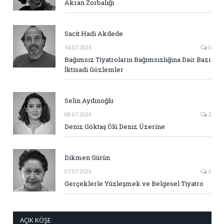
Akran Zorbalığı
Sacit Hadi Akdede
14.07.2026
0
Bağımsız Tiyatroların Bağımsızlığına Dair Bazı
İktisadi Gözlemler
Selin Aydınoğlu
08.07.2026
2
Deniz Göktaş Ölü Deniz Üzerine
Dikmen Gürün
07.07.2026
0
Gerçeklerle Yüzleşmek ve Belgesel Tiyatro
AÇIK KÖŞE