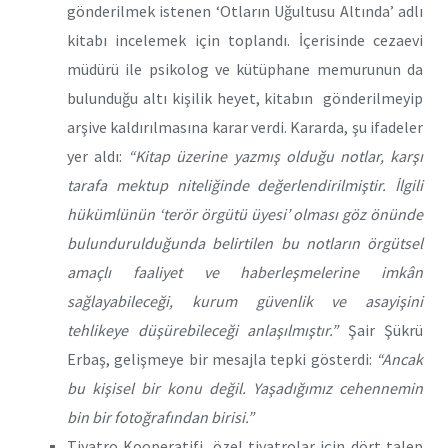
gönderilmek istenen ‘Otların Uğultusu Altında’ adlı
kitabı incelemek için toplandı. İçerisinde cezaevi
müdürü ile psikolog ve kütüphane memurunun da
bulunduğu altı kişilik heyet, kitabın gönderilmeyip
arşive kaldırılmasına karar verdi. Kararda, şu ifadeler
yer aldı:
“Kitap üzerine yazmış olduğu notlar, karşı
tarafa mektup niteliğinde değerlendirilmiştir. İlgili
hükümlünün ‘terör örgütü üyesi’ olması göz önünde
bulundurulduğunda belirtilen bu notların örgütsel
amaçlı faaliyet ve haberleşmelerine imkân
sağlayabileceği, kurum güvenlik ve asayişini
tehlikeye düşürebileceği anlaşılmıştır.”
Şair Şükrü
Erbaş, gelişmeye bir mesajla tepki gösterdi:
“Ancak
bu kişisel bir konu değil. Yaşadığımız cehennemin
bin bir fotoğrafından birisi.”
Tiyatro Kooperatifi, özel tiyatrolar için dört talep