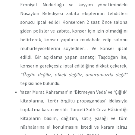
Emniyet Müdürlüğü ve kayyım yönetimindeki
Nusaybin Belediyesi zabıta ekiplerinin tehditleri
sonucu iptal edildi. Konserden 2 saat önce salona
giden polisler ve zabıta, konser için izin olmadığını
belirterek, konser yapılırsa müdahale edip salonu
mühürleyeceklerini söylediler… Ve konser iptal
edildi. Bir açıklama yapan sanatçı Taşdoğan ise,
konserin gerekçesiz iptal edildiğine dikkat çekerek,
“Üzgün değiliz, öfkeli değiliz, umurumuzda değil”
tepkisinde bulundu.
Yazar Murat Kahraman’ın ‘Bitmeyen Veda’ ve ‘Çığlık’
kitaplarına, ‘terör örgütü propagandası’ iddiasıyla
toplatma kararı verildi. Tunceli Sulh Ceza Hâkimliği
kitapların basım, dağıtım, satış yasağı ve tüm
nüshalarına el konulmasını istedi ve karara itiraz