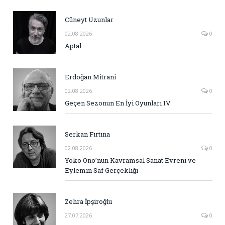
Cüneyt Uzunlar
02.08.2026
0
Aptal
Erdoğan Mitrani
02.08.2026
0
Geçen Sezonun En İyi Oyunları IV
Serkan Fırtına
02.08.2026
0
Yoko Ono’nun Kavramsal Sanat Evreni ve
Eylemin Saf Gerçekliği
Zehra İpşiroğlu
27.07.2026
0