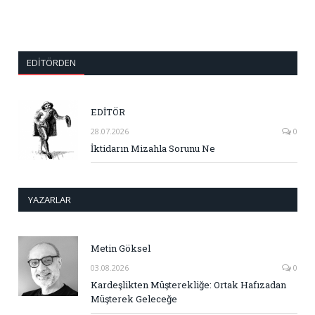
EDITÖRDEN
EDİTÖR
28.07.2026
0
İktidarın Mizahla Sorunu Ne
YAZARLAR
Metin Göksel
03.08.2026
0
Kardeşlikten Müşterekliğe: Ortak Hafızadan
Müşterek Geleceğe