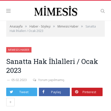
»
»
»
Anasayfa
Haber - Söyleşi
Mimesis Haber
Sanatta
Hak İhlalleri / Ocak 2023
MIMESIS HABER
Sanatta Hak İhlalleri / Ocak
2023
05.02.2023
Yorum yapılmamış
Tweet
Paylaş
Pinterest
+