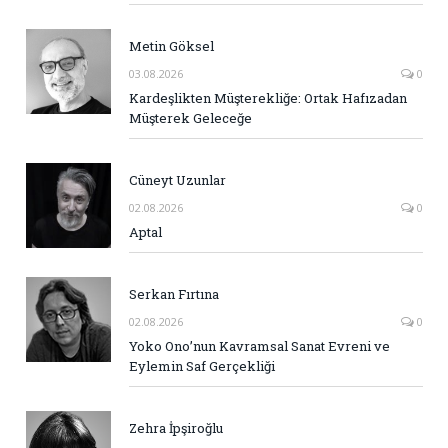
Metin Göksel
03.08.2026
0
Kardeşlikten Müşterekliğe: Ortak Hafızadan
Müşterek Geleceğe
Cüneyt Uzunlar
02.08.2026
0
Aptal
Serkan Fırtına
02.08.2026
0
Yoko Ono’nun Kavramsal Sanat Evreni ve
Eylemin Saf Gerçekliği
Zehra İpşiroğlu