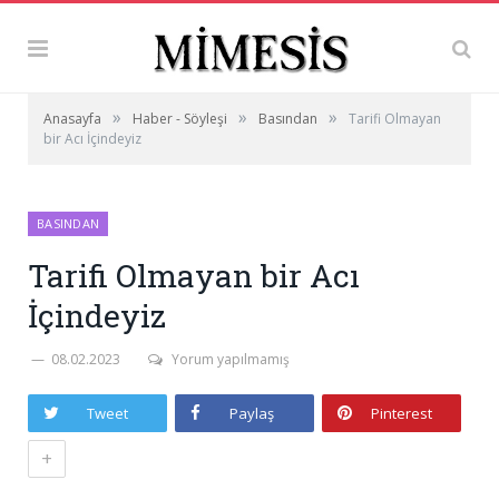
»
»
»
Anasayfa
Haber - Söyleşi
Basından
Tarifi Olmayan
bir Acı İçindeyiz
BASINDAN
Tarifi Olmayan bir Acı
İçindeyiz
08.02.2023
Yorum yapılmamış
Tweet
Paylaş
Pinterest
+