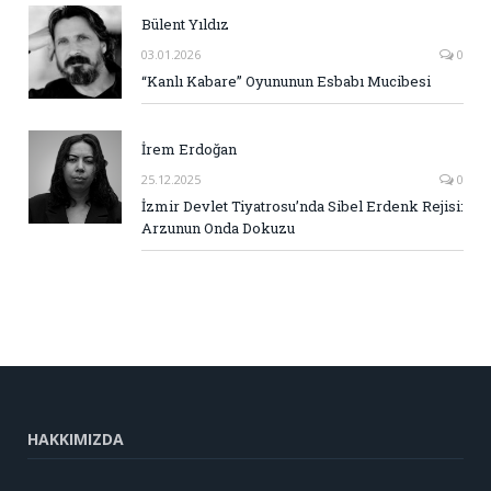
Bülent Yıldız
03.01.2026
0
“Kanlı Kabare” Oyununun Esbabı Mucibesi
İrem Erdoğan
25.12.2025
0
İzmir Devlet Tiyatrosu’nda Sibel Erdenk Rejisi:
Arzunun Onda Dokuzu
HAKKIMIZDA