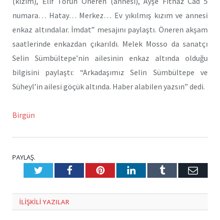
(kızım), Elif Torun Öneren (annesi), Ayşe Fitnaz Cad 5
numara… Hatay… Merkez… Ev yıkılmış kızım ve annesi
enkaz altındalar. İmdat” mesajını paylaştı. Öneren akşam
saatlerinde enkazdan çıkarıldı. Melek Mosso da sanatçı
Selin Sümbültepe’nin ailesinin enkaz altında olduğu
bilgisini paylaştı: “Arkadaşımız Selin Sümbültepe ve
Süheyl’in ailesi göçük altında. Haber alabilen yazsın” dedi.
Birgün
PAYLAŞ.
Twitter
Facebook
Pinterest
LinkedIn
Tumblr
E-
Posta
ILIŞKILI
YAZILAR