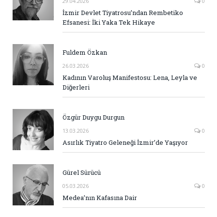
29.04.2026
0
İzmir Devlet Tiyatrosu’ndan Rembetiko
Efsanesi: İki Yaka Tek Hikaye
Fuldem Özkan
26.03.2026
0
Kadının Varoluş Manifestosu: Lena, Leyla ve
Diğerleri
Özgür Duygu Durgun
13.03.2026
0
Asırlık Tiyatro Geleneği İzmir’de Yaşıyor
Gürel Sürücü
05.03.2026
0
Medea’nın Kafasına Dair