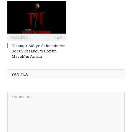
06.08.2026
0
Cihangir Atölye Sahnesinden
Boran Özsaygı “Saloz’un
Mavalı”nı Anlattı
YANITLA