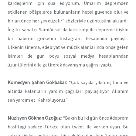
kardeşlerim için dua ediyorum. Umarım depremden
etkilenen bölgelerde bulunanların hepsi güvende olur ve
bir an önce her şey düzelir” sözleriyle üzüntüsünü aktardı.
İngiliz sanatçı Sami Yusuf da kırık kalp ile depreme ilişkin
bir haberin görselini Instagram hesabında paylaştı.
Ülkenin sinema, edebiyat ve müzik alanlarında önde gelen
isimleri de gün boyu sosyal medya hesaplarından
üzüntülerini dile getirerek dayanışma çağrısı yaptı.
Komedyen Şahan Gökbakar:
“Çok sayıda yıkılmış bina ve
altında kalanların yardım çağrıları paylaşılıyor. Allahım
sen yardım et. Kahroluyoruz”
Müzisyen Gökhan Özoğuz:
“Bakın bu iki gün önce #deprem
hashtagi sadece Türkçe olan tweet ile verilen uyarı. Bu
sabah şiddeti belirtilmiş bir şekilde olacağını 2 gün önce