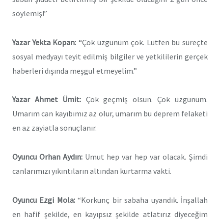
söylemiş!”
Yazar Yekta Kopan:
“Çok üzgünüm çok. Lütfen bu süreçte
sosyal medyayı teyit edilmiş bilgiler ve yetkililerin gerçek
haberleri dışında meşgul etmeyelim.”
Yazar Ahmet Ümit:
Çok geçmiş olsun. Çok üzgünüm.
Umarım can kayıbımız az olur, umarım bu deprem felaketi
en az zayiatla sonuçlanır.
Oyuncu Orhan Aydın:
Umut hep var hep var olacak. Şimdi
canlarımızı yıkıntıların altından kurtarma vakti.
Oyuncu Ezgi Mola:
“Korkunç bir sabaha uyandık. İnşallah
en hafif şekilde, en kayıpsız şekilde atlatırız diyeceğim