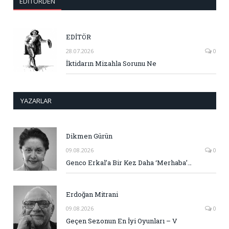
EDITÖRDEN
EDİTÖR
28.07.2026
0
İktidarın Mizahla Sorunu Ne
YAZARLAR
Dikmen Gürün
09.08.2026
0
Genco Erkal’a Bir Kez Daha ‘Merhaba’…
Erdoğan Mitrani
09.08.2026
0
Geçen Sezonun En İyi Oyunları – V