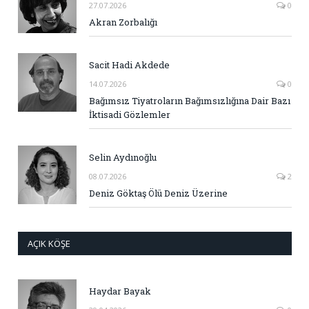
27.07.2026
0
Akran Zorbalığı
Sacit Hadi Akdede
14.07.2026
0
Bağımsız Tiyatroların Bağımsızlığına Dair Bazı
İktisadi Gözlemler
Selin Aydınoğlu
08.07.2026
2
Deniz Göktaş Ölü Deniz Üzerine
AÇIK KÖŞE
Haydar Bayak