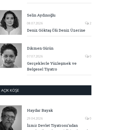
Selin Aydınoğlu
08.07.2026
2
Deniz Göktaş Ölü Deniz Üzerine
Dikmen Gürün
07.07.2026
0
Gerçeklerle Yüzleşmek ve
Belgesel Tiyatro
AÇIK KÖŞE
Haydar Bayak
29.04.2026
0
İzmir Devlet Tiyatrosu’ndan