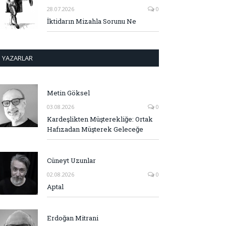
28.07.2026
0
İktidarın Mizahla Sorunu Ne
YAZARLAR
Metin Göksel
03.08.2026
0
Kardeşlikten Müşterekliğe: Ortak
Hafızadan Müşterek Geleceğe
Cüneyt Uzunlar
02.08.2026
0
Aptal
Erdoğan Mitrani