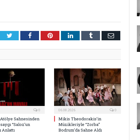
Twitter
Facebook
Pinterest
LinkedIn
Tumblr
E-
Posta
0
06.08.2026
0
 Atölye Sahnesinden
Mikis Theodorakis’in
saygı “Saloz’un
Müzikleriyle “Zorba”
 Anlattı
Bodrum’da Sahne Aldı