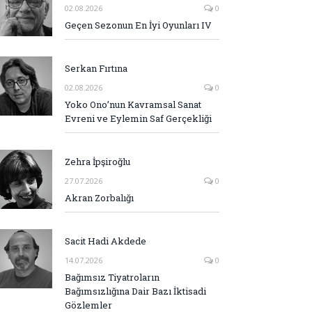
02.08.2026
0
Geçen Sezonun En İyi Oyunları IV
Serkan Fırtına
02.08.2026
0
Yoko Ono’nun Kavramsal Sanat
Evreni ve Eylemin Saf Gerçekliği
Zehra İpşiroğlu
27.07.2026
0
Akran Zorbalığı
Sacit Hadi Akdede
14.07.2026
0
Bağımsız Tiyatroların
Bağımsızlığına Dair Bazı İktisadi
Gözlemler