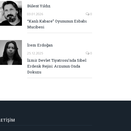
Bülent Yıldız
03.01.2026
0
“Kanlı Kabare” Oyununun Esbabı
Mucibesi
İrem Erdoğan
25.12.2025
0
İzmir Devlet Tiyatrosu’nda Sibel
Erdenk Rejisi: Arzunun Onda
Dokuzu
LETİŞİM