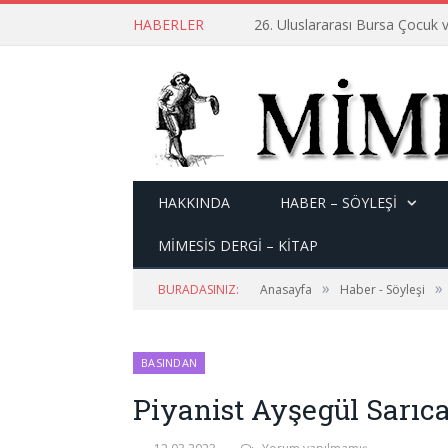
HABERLER
26. Uluslararası Bursa Çocuk v
HAKKINDA
HABER – SÖYLEŞI
MİMESİS DERGİ – KİTAP
»
»
BURADASINIZ:
Anasayfa
Haber - Söyleşi
BASINDAN
Piyanist Ayşegül Sarıc