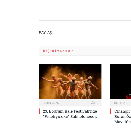
PAYLAŞ.
ILIŞKILI
YAZILAR
06.08.2026
0
06.08.2026
23. Bodrum Bale Festivali’nde
Cihangir
“Pinokyo.exe” Sahnelenecek
Boran Öz
Mavalı”nı