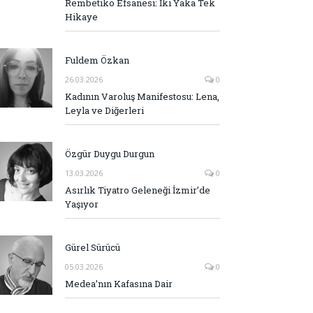
Rembetiko Efsanesi: İki Yaka Tek
Hikaye
Fuldem Özkan
26.03.2026
0
Kadının Varoluş Manifestosu: Lena,
Leyla ve Diğerleri
Özgür Duygu Durgun
13.03.2026
0
Asırlık Tiyatro Geleneği İzmir’de
Yaşıyor
Gürel Sürücü
05.03.2026
0
Medea’nın Kafasına Dair