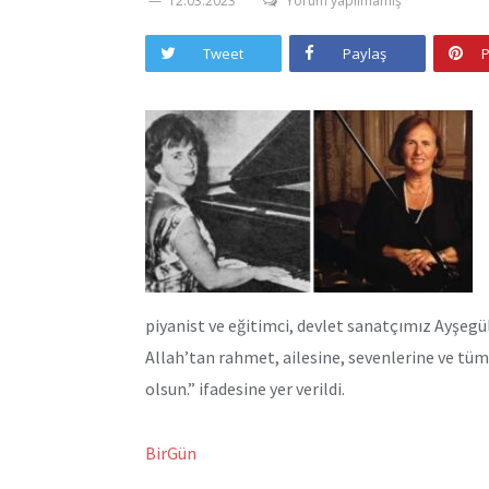
12.03.2023
Yorum yapılmamış
Tweet
Paylaş
P
piyanist ve eğitimci, devlet sanatçımız Ayşegü
Allah’tan rahmet, ailesine, sevenlerine ve tü
olsun.” ifadesine yer verildi.
BirGün