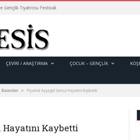
e Gençlik Tiyatrosu Festivali
ÇEVİRİ / ARAŞTIRMA
ÇOCUK – GENÇLIK
KÖŞE
»
Basından
Piyanist Ayşegül Sarıca Hayatını Kaybetti
a Hayatını Kaybetti