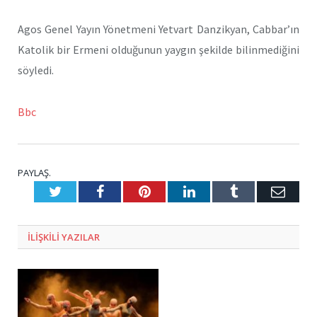
Agos Genel Yayın Yönetmeni Yetvart Danzikyan, Cabbar’ın
Katolik bir Ermeni olduğunun yaygın şekilde bilinmediğini
söyledi.
Bbc
PAYLAŞ.
Twitter
Facebook
Pinterest
LinkedIn
Tumblr
E-
Posta
ILIŞKILI
YAZILAR