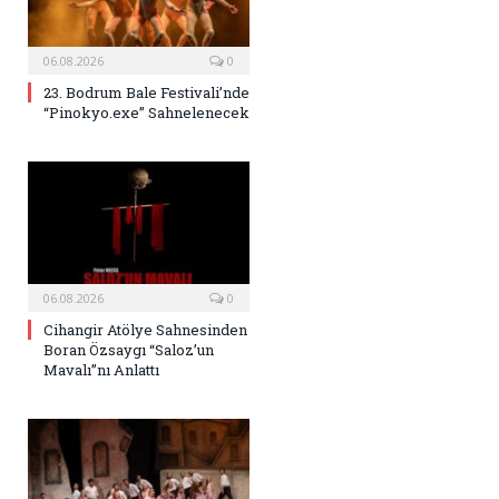
06.08.2026
0
23. Bodrum Bale Festivali’nde
“Pinokyo.exe” Sahnelenecek
06.08.2026
0
Cihangir Atölye Sahnesinden
Boran Özsaygı “Saloz’un
Mavalı”nı Anlattı