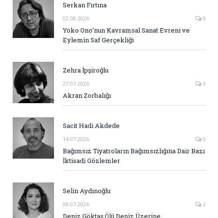
Serkan Fırtına
02.08.2026
0
Yoko Ono’nun Kavramsal Sanat Evreni ve
Eylemin Saf Gerçekliği
Zehra İpşiroğlu
27.07.2026
0
Akran Zorbalığı
Sacit Hadi Akdede
14.07.2026
0
Bağımsız Tiyatroların Bağımsızlığına Dair Bazı
İktisadi Gözlemler
Selin Aydınoğlu
08.07.2026
2
Deniz Göktaş Ölü Deniz Üzerine