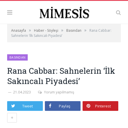
»
»
»
Anasayfa
Haber - Söyleşi
Basından
Rana Cabbar:
Sahnelerin ‘İlk Sakıncalı Piyadesi’
BASINDAN
Rana Cabbar: Sahnelerin ‘İlk
Sakıncalı Piyadesi’
21.04.2023
Yorum yapılmamış
Tweet
Paylaş
Pinterest
+