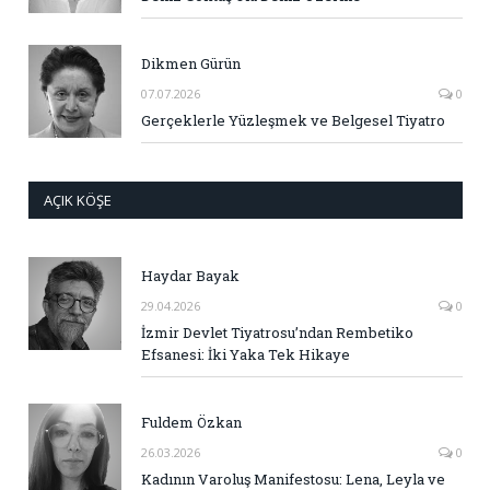
Dikmen Gürün
07.07.2026
0
Gerçeklerle Yüzleşmek ve Belgesel Tiyatro
AÇIK KÖŞE
Haydar Bayak
29.04.2026
0
İzmir Devlet Tiyatrosu’ndan Rembetiko
Efsanesi: İki Yaka Tek Hikaye
Fuldem Özkan
26.03.2026
0
Kadının Varoluş Manifestosu: Lena, Leyla ve