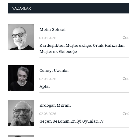
YAZARLAR
Metin Göksel
03.08.2026
0
Kardeşlikten Müşterekliğe: Ortak Hafızadan
Müşterek Geleceğe
Cüneyt Uzunlar
02.08.2026
0
Aptal
Erdoğan Mitrani
02.08.2026
0
Geçen Sezonun En İyi Oyunları IV