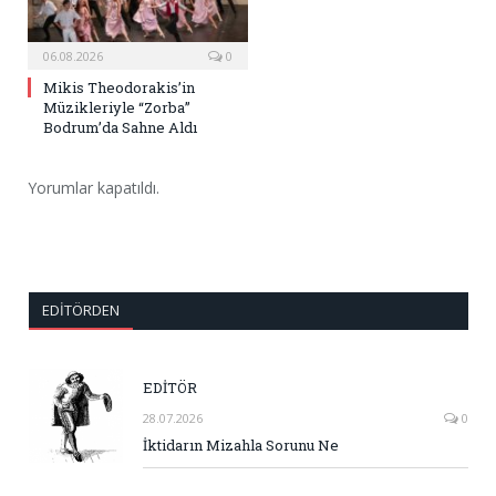
06.08.2026
0
Mikis Theodorakis’in
Müzikleriyle “Zorba”
Bodrum’da Sahne Aldı
Yorumlar kapatıldı.
EDITÖRDEN
EDİTÖR
28.07.2026
0
İktidarın Mizahla Sorunu Ne