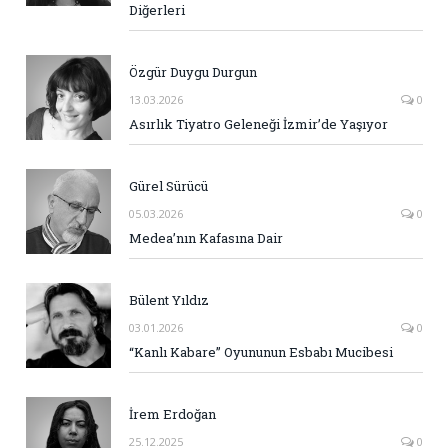
Diğerleri
Özgür Duygu Durgun
13.03.2026
0
Asırlık Tiyatro Geleneği İzmir’de Yaşıyor
Gürel Sürücü
05.03.2026
0
Medea’nın Kafasına Dair
Bülent Yıldız
03.01.2026
0
“Kanlı Kabare” Oyununun Esbabı Mucibesi
İrem Erdoğan
25.12.2025
0