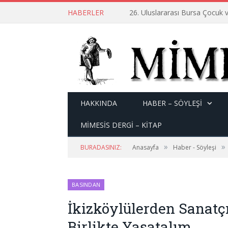
HABERLER
26. Uluslararası Bursa Çocuk v
HAKKINDA
HABER – SÖYLEŞI
MİMESİS DERGİ – KİTAP
»
»
BURADASINIZ:
Anasayfa
Haber - Söyleşi
BASINDAN
İkizköylülerden Sanatçı
Birlikte Yaşatalım