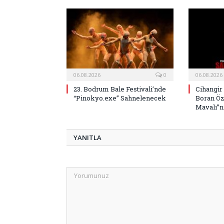
06.08.2026
0
06.08.2026
23. Bodrum Bale Festivali’nde
Cihangir
“Pinokyo.exe” Sahnelenecek
Boran Öz
Mavalı”nı
YANITLA