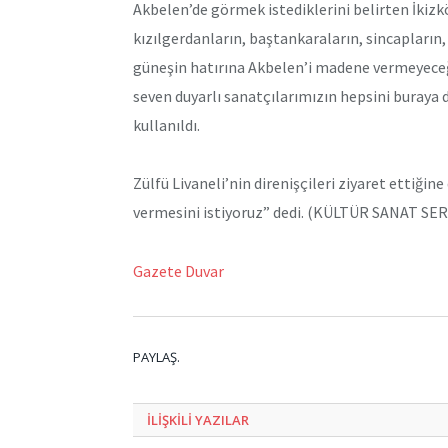
Akbelen’de görmek istediklerini belirten İkizk
kızılgerdanların, baştankaraların, sincapların
güneşin hatırına Akbelen’i madene vermeyeceği
seven duyarlı sanatçılarımızın hepsini buraya d
kullanıldı.
Zülfü Livaneli’nin direnişçileri ziyaret ettiği
vermesini istiyoruz” dedi. (KÜLTÜR SANAT SER
Gazete Duvar
PAYLAŞ.
ILIŞKILI
YAZILAR