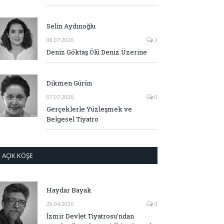
Selin Aydınoğlu
08.07.2026
2
Deniz Göktaş Ölü Deniz Üzerine
Dikmen Gürün
07.07.2026
0
Gerçeklerle Yüzleşmek ve
Belgesel Tiyatro
AÇIK KÖŞE
Haydar Bayak
29.04.2026
0
İzmir Devlet Tiyatrosu’ndan