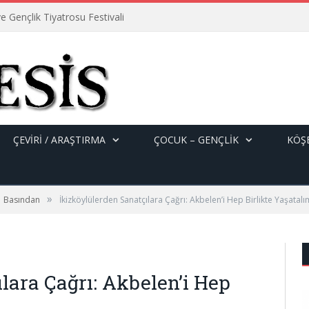
e Gençlik Tiyatrosu Festivali
ÇEVİRİ / ARAŞTIRMA
ÇOCUK – GENÇLIK
KÖŞE
»
Basından
İkizköylülerden Sanatçılara Çağrı: Akbelen’i Hep Birlikte Yaşatalı
lara Çağrı: Akbelen’i Hep