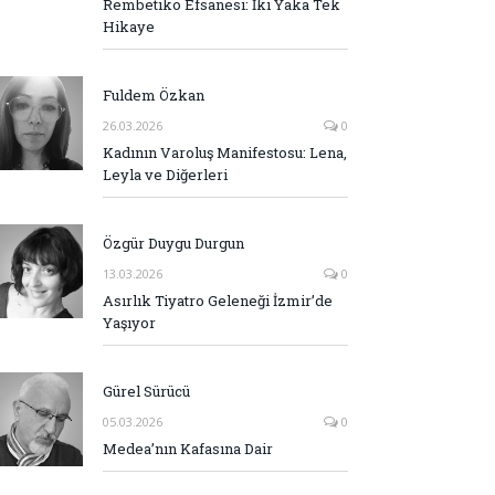
Rembetiko Efsanesi: İki Yaka Tek
Hikaye
Fuldem Özkan
26.03.2026
0
Kadının Varoluş Manifestosu: Lena,
Leyla ve Diğerleri
Özgür Duygu Durgun
13.03.2026
0
Asırlık Tiyatro Geleneği İzmir’de
Yaşıyor
Gürel Sürücü
05.03.2026
0
Medea’nın Kafasına Dair