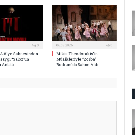
0
06.08.2026
0
 Atölye Sahnesinden
Mikis Theodorakis’in
saygı “Saloz’un
Müzikleriyle “Zorba”
 Anlattı
Bodrum’da Sahne Aldı