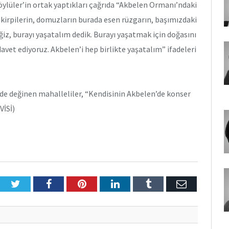
öylüler’in ortak yaptıkları çağrıda “Akbelen Ormanı’ndaki
, kirpilerin, domuzların burada esen rüzgarın, başımızdaki
z, burayı yaşatalım dedik. Burayı yaşatmak için doğasını
avet ediyoruz. Akbelen’i hep birlikte yaşatalım” ifadeleri
ne de değinen mahalleliler, “Kendisinin Akbelen’de konser
VİSİ)
Twitter
Facebook
Pinterest
LinkedIn
Tumblr
E-
Posta