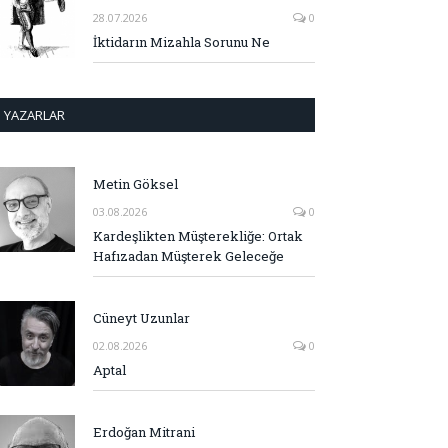
28.07.2026
0
İktidarın Mizahla Sorunu Ne
YAZARLAR
Metin Göksel
03.08.2026
0
Kardeşlikten Müşterekliğe: Ortak
Hafızadan Müşterek Geleceğe
Cüneyt Uzunlar
02.08.2026
0
Aptal
Erdoğan Mitrani