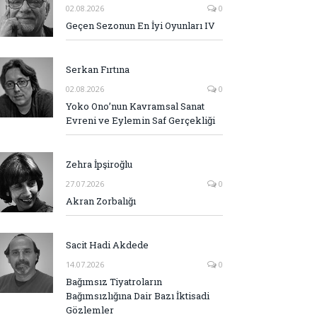
02.08.2026
0
Geçen Sezonun En İyi Oyunları IV
Serkan Fırtına
02.08.2026
0
Yoko Ono’nun Kavramsal Sanat
Evreni ve Eylemin Saf Gerçekliği
Zehra İpşiroğlu
27.07.2026
0
Akran Zorbalığı
Sacit Hadi Akdede
14.07.2026
0
Bağımsız Tiyatroların
Bağımsızlığına Dair Bazı İktisadi
Gözlemler