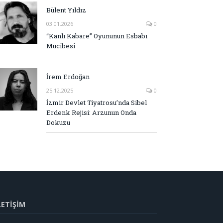
Bülent Yıldız
03.01.2026
0
“Kanlı Kabare” Oyununun Esbabı
Mucibesi
İrem Erdoğan
25.12.2025
0
İzmir Devlet Tiyatrosu’nda Sibel
Erdenk Rejisi: Arzunun Onda
Dokuzu
LETİŞİM