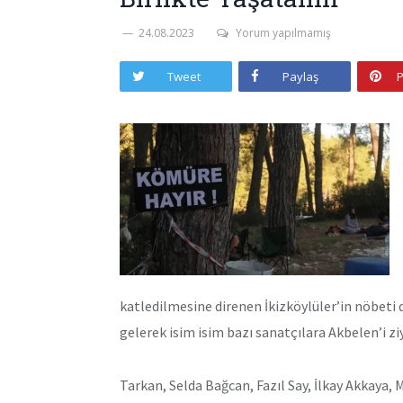
24.08.2023
Yorum yapılmamış
Tweet
Paylaş
P
katledilmesine direnen İkizköylüler’in nöbeti 
gelerek isim isim bazı sanatçılara Akbelen’i zi
Tarkan, Selda Bağcan, Fazıl Say, İlkay Akkaya,