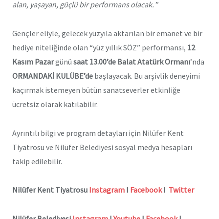
alan, yaşayan, güçlü bir performans olacak.
”
Gençler eliyle, gelecek yüzyıla aktarılan bir emanet ve bir
hediye niteliğinde olan “yüz yıllık SÖZ” performansı,
12
Kasım
Pazar
günü
saat 13.00’de Balat Atatürk Ormanı
’nda
ORMANDAKİ KULÜBE’de
başlayacak. Bu arşivlik deneyimi
kaçırmak istemeyen bütün sanatseverler etkinliğe
ücretsiz olarak katılabilir.
Ayrıntılı bilgi ve program detayları için Nilüfer Kent
Tiyatrosu ve Nilüfer Belediyesi sosyal medya hesapları
takip edilebilir.
Nilüfer Kent Tiyatrosu
Instagram
I
Facebook
I
Twitter
Nilüfer Belediyesi
Instagram
I
Youtube
I
Facebook
I