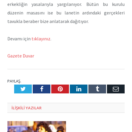
erkekliğin yasalarıyla yargılanıyor. Bütün bu kurulu
düzenin masasını ise bu lanetin ardındaki gerçekleri
tavukla beraber bize anlatarak dağıtıyor.
Devamı için
tıklayınız
.
Gazete Duvar
PAYLAŞ.
Twitter
Facebook
Pinterest
LinkedIn
Tumblr
E-
Posta
ILIŞKILI
YAZILAR