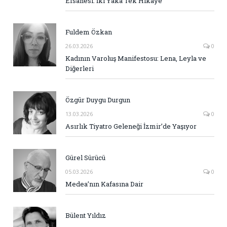
Efsanesi: İki Yaka Tek Hikaye
Fuldem Özkan
26.03.2026
0
Kadının Varoluş Manifestosu: Lena, Leyla ve
Diğerleri
Özgür Duygu Durgun
13.03.2026
0
Asırlık Tiyatro Geleneği İzmir’de Yaşıyor
Gürel Sürücü
05.03.2026
0
Medea’nın Kafasına Dair
Bülent Yıldız