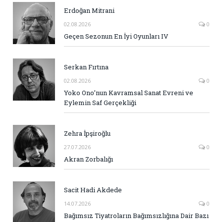
Erdoğan Mitrani
02.08.2026
0
Geçen Sezonun En İyi Oyunları IV
Serkan Fırtına
02.08.2026
0
Yoko Ono’nun Kavramsal Sanat Evreni ve
Eylemin Saf Gerçekliği
Zehra İpşiroğlu
27.07.2026
0
Akran Zorbalığı
Sacit Hadi Akdede
14.07.2026
0
Bağımsız Tiyatroların Bağımsızlığına Dair Bazı