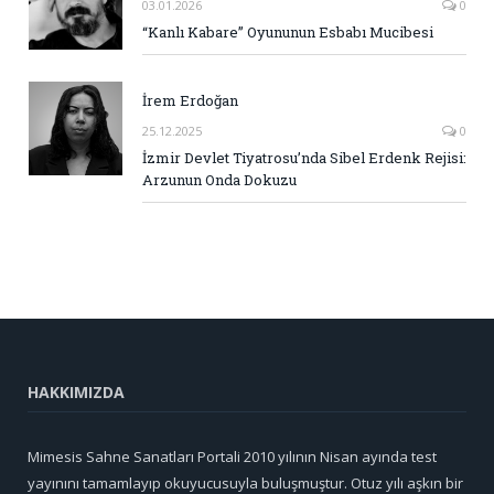
03.01.2026
0
“Kanlı Kabare” Oyununun Esbabı Mucibesi
İrem Erdoğan
25.12.2025
0
İzmir Devlet Tiyatrosu’nda Sibel Erdenk Rejisi:
Arzunun Onda Dokuzu
HAKKIMIZDA
Mimesis Sahne Sanatları Portali 2010 yılının Nisan ayında test
yayınını tamamlayıp okuyucusuyla buluşmuştur. Otuz yılı aşkın bir