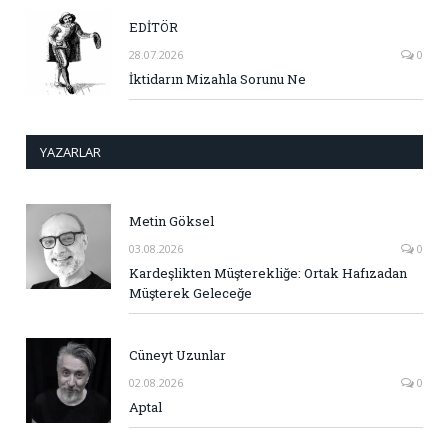
EDİTÖR
28.07.2026
0
İktidarın Mizahla Sorunu Ne
YAZARLAR
Metin Göksel
03.08.2026
0
Kardeşlikten Müşterekliğe: Ortak Hafızadan
Müşterek Geleceğe
Cüneyt Uzunlar
02.08.2026
0
Aptal