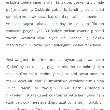
eskiden sadece sinema olan bu salon, görkemli biçimde
göğsünü açmış. Caddenin çok dilli, kendi içinde ahenkli
sesinden kopacak kadar kuytularda yer alan sahnenin dar
ve uzun yapısı -abartılı bir hayalle- mağara fikrinin
yanından geçebiliyor. Bu haliyle mekan oyunun gizemli
tavrını koyulaştırıyor diyebiliriz. Sadece iç mekan
restorasyonunu fazla “yeni” bulduğumu da belirtmeliyim.
Festival gösterimlerinin ardından oynamaya devam eden
‘Çirkin’ oyunu, oldukça güçlü semboller barındırdığı için
mekan üzerinden benim yaptığım gibi soyutlamalara
teşvik edici bir fikir. Ölümsüzlükle cezalandırılmış Şiva
(Nihal Yalçın) ve tavuğun (Onur Berk Arslanoğlu)
hikayeleri, irili ufaklı pek çok temsiliyetle hem yakın hem
uzak pek çok meseleye doğru uzatıyor ellerini. Gotik bir
masal havasıyla ‘Çirkin’, insan türünün gerçek arazlarını,