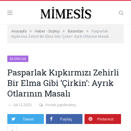
»
»
»
Anasayfa
Haber - Söyleşi
Basından
Pasparlak
Kıpkırmızı Zehirli Bir Elma Gibi ‘Çirkin’: Ayrık Otlarının Masalı
BASINDAN
Pasparlak Kıpkırmızı Zehirli
Bir Elma Gibi ‘Çirkin’: Ayrık
Otlarının Masalı
04.12.2023
Yorum yapılmamış
Tweet
Paylaş
Pinterest
+