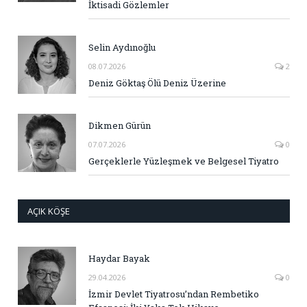
İktisadi Gözlemler
Selin Aydınoğlu
08.07.2026
2
Deniz Göktaş Ölü Deniz Üzerine
Dikmen Gürün
07.07.2026
0
Gerçeklerle Yüzleşmek ve Belgesel Tiyatro
AÇIK KÖŞE
Haydar Bayak
29.04.2026
0
İzmir Devlet Tiyatrosu’ndan Rembetiko