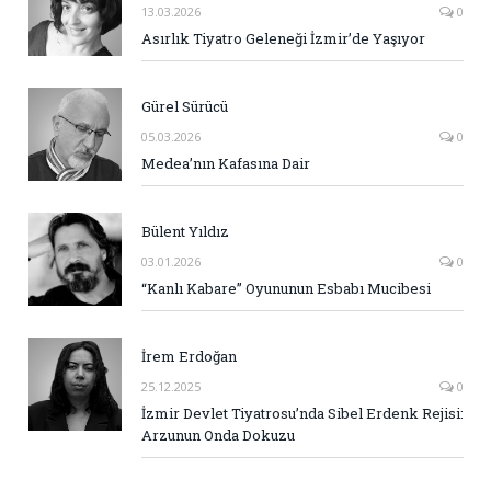
13.03.2026
0
Asırlık Tiyatro Geleneği İzmir’de Yaşıyor
Gürel Sürücü
05.03.2026
0
Medea’nın Kafasına Dair
Bülent Yıldız
03.01.2026
0
“Kanlı Kabare” Oyununun Esbabı Mucibesi
İrem Erdoğan
25.12.2025
0
İzmir Devlet Tiyatrosu’nda Sibel Erdenk Rejisi:
Arzunun Onda Dokuzu