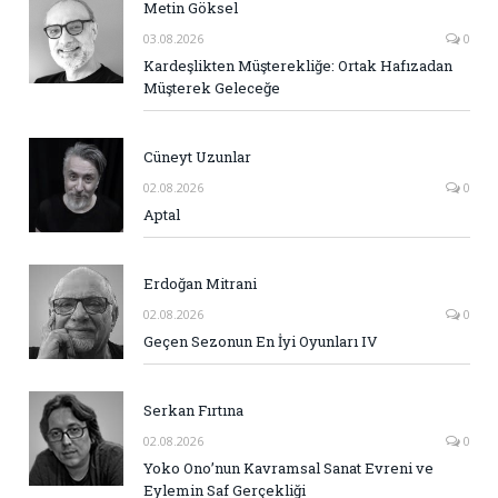
Metin Göksel
03.08.2026
0
Kardeşlikten Müşterekliğe: Ortak Hafızadan
Müşterek Geleceğe
Cüneyt Uzunlar
02.08.2026
0
Aptal
Erdoğan Mitrani
02.08.2026
0
Geçen Sezonun En İyi Oyunları IV
Serkan Fırtına
02.08.2026
0
Yoko Ono’nun Kavramsal Sanat Evreni ve
Eylemin Saf Gerçekliği