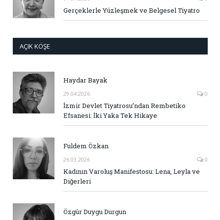
Gerçeklerle Yüzleşmek ve Belgesel Tiyatro
AÇIK KÖŞE
Haydar Bayak
29.04.2026
0
İzmir Devlet Tiyatrosu’ndan Rembetiko
Efsanesi: İki Yaka Tek Hikaye
Fuldem Özkan
26.03.2026
0
Kadının Varoluş Manifestosu: Lena, Leyla ve
Diğerleri
Özgür Duygu Durgun