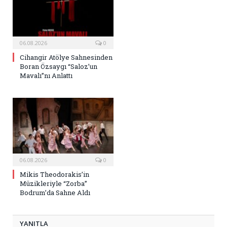
06.08.2026
0
Cihangir Atölye Sahnesinden
Boran Özsaygı “Saloz’un
Mavalı”nı Anlattı
06.08.2026
0
Mikis Theodorakis’in
Müzikleriyle “Zorba”
Bodrum’da Sahne Aldı
YANITLA