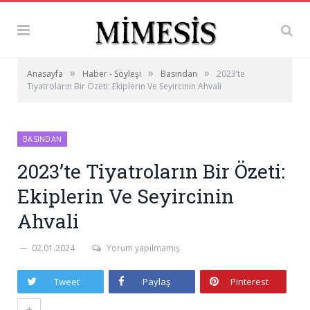
»
»
»
Anasayfa
Haber - Söyleşi
Basından
2023’te
Tiyatroların Bir Özeti: Ekiplerin Ve Seyircinin Ahvali
BASINDAN
2023’te Tiyatroların Bir Özeti:
Ekiplerin Ve Seyircinin
Ahvali
02.01.2024
Yorum yapılmamış
Tweet
Paylaş
Pinterest
+