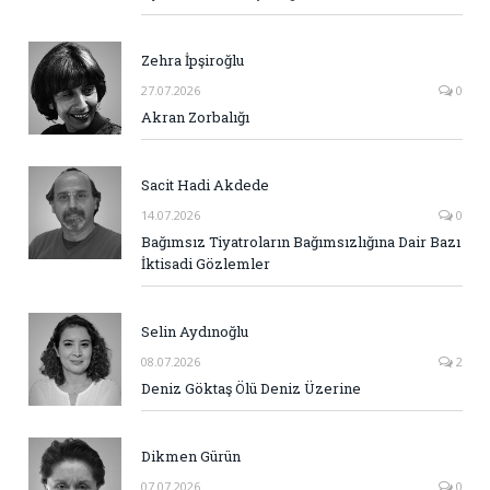
Zehra İpşiroğlu
27.07.2026
0
Akran Zorbalığı
Sacit Hadi Akdede
14.07.2026
0
Bağımsız Tiyatroların Bağımsızlığına Dair Bazı
İktisadi Gözlemler
Selin Aydınoğlu
08.07.2026
2
Deniz Göktaş Ölü Deniz Üzerine
Dikmen Gürün
07.07.2026
0