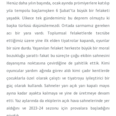
Henüz daha yılın başında, ocak ayında prömiyerlere katılıp
yıla tempolu başlamışken 6 Şubat’ta büyük bir felaketi
yaşadık. Ülkece tek gündemimiz bu deprem olmuştu ki
başka türlüsü düşünülemezdi. Ortada sarmamız gereken
acı bir yara vardı. Toplumsal felaketlerde tecrübe
ettiğimiz üzere yine ilk elden tiyatrolar kapandı, oyunlar
bir süre durdu. Yaşanılan felaket herkeste büyük bir moral
bozukluğu yarattı fakat bu süreçte çoğu ekibin sahnesini
dayanışma noktasına çevirdiğine de şahitlik ettik. Kimi
oyuncular yardım ağında görev aldı kimi çadır kentlerde
çocuklarla özel olarak çalıştı ve tiyatroyu iyileştirici bir
güç olarak kullandı. Sahneler yarı açık yarı kapalı mayıs
ayına kadar ayakta kalmaya ve yine de üretmeye devam
etti. Yaz aylarında da ekiplerin açık hava sahnelerinde yer
aldığını ve 2023-24 sezonu için provalara başladığını
gördük.