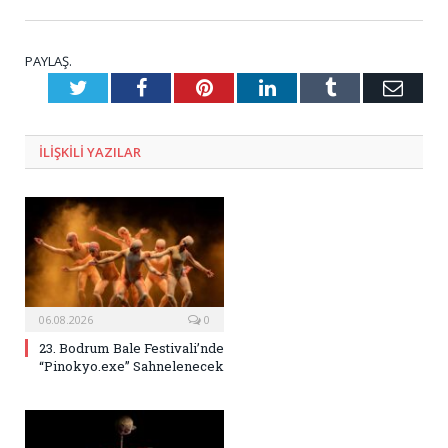
PAYLAŞ.
Twitter
Facebook
Pinterest
LinkedIn
Tumblr
E-
Posta
ILIŞKILI
YAZILAR
06.08.2026
0
23. Bodrum Bale Festivali’nde
“Pinokyo.exe” Sahnelenecek